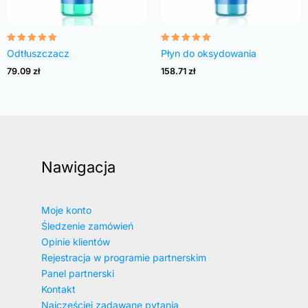
Oceniono
Oceniono
Odtłuszczacz
Płyn do oksydowania
4.82
4.83
na 5
na 5
79.09
zł
158.71
zł
Nawigacja
Moje konto
Śledzenie zamówień
Opinie klientów
Rejestracja w programie partnerskim
Panel partnerski
Kontakt
Najczęściej zadawane pytania