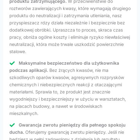
produktu zatrzymującego.
W przeciwieństwie do
roztworów zawierających kwasy, które wymagają drugiego
produktu do neutralizacji i zatrzymania utleniania, nasz
przyspieszacz rdzy działa niezależnie i bezpiecznie bez
dodatkowej obróbki. Upraszcza to proces, skraca czas
pracy, obniża ogólne koszty i eliminuje ryzyko niewłaściwej
neutralizacji, która może trwale uszkodzić powierzchnie
stalowe.
Maksymalne bezpieczeństwo dla użytkownika
podczas aplikacji.
Bez żrących kwasów, nie ma
szkodliwych oparów kwasów, agresywnych rozprysków
chemicznych i niebezpiecznych reakcji z otaczającymi
materiałami. Sprawia to, że produkt jest znacznie
wygodniejszy i bezpieczniejszy w użyciu w warsztatach,
na placach budowy, a nawet w środowiskach
mieszkalnych.
Gwarancja zwrotu pieniędzy dla pełnego spokoju
ducha.
Oferujemy gwarancję zwrotu pieniędzy. Jeśli nie
będziesz w pełni zadowolony z działania lub rezultatu,