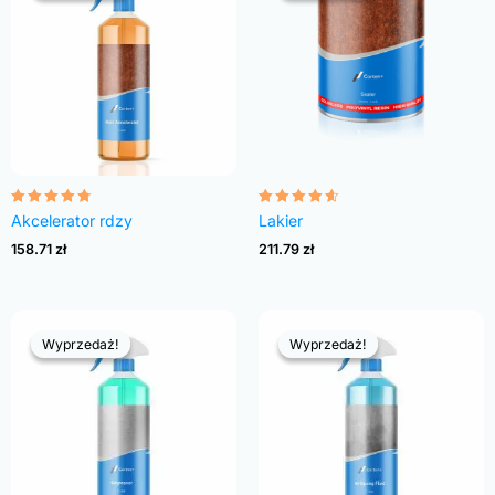
Oceniono
Oceniono
Akcelerator rdzy
Lakier
4.68
4.54
na 5
na 5
158.71
zł
211.79
zł
Wyprzedaż!
Wyprzedaż!
Wyprzedaż!
Wyprzedaż!