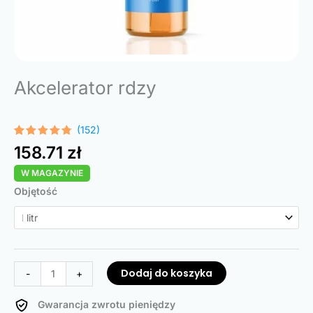
Akcelerator rdzy
(152)
Oceniony
152
158.71
zł
4.68
na 5
na
W MAGAZYNIE
podstawie
ocen
ilość
Objętość
klientów
Rust
Accelerator
Dodaj do koszyka
-
+
Gwarancja zwrotu pieniędzy