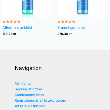
Vurderet
Vurderet
Affedtningsmiddel
Bruneringsmiddel
4.82
4.83
ud af 5
ud af 5
139.24
kr
279.40
kr
Navigation
Min konto
Sporing af ordrer
Kundeanmeldelser
Registrering af affiliate-program
Affiliate-dashboard