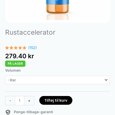
Rustaccelerator
(152)
Bedømt
152
279.40
kr
som
4.68
ud af 5
PÅ LAGER
baseret
på
Rust
Volumen
kundebedømmelser
Accelerator
antal
Tilføj til kurv
-
+
Penge-tilbage-garanti