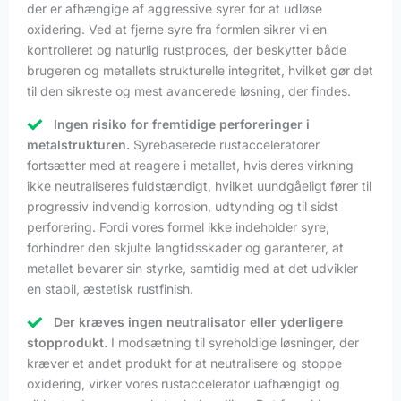
der er afhængige af aggressive syrer for at udløse
oxidering. Ved at fjerne syre fra formlen sikrer vi en
kontrolleret og naturlig rustproces, der beskytter både
brugeren og metallets strukturelle integritet, hvilket gør det
til den sikreste og mest avancerede løsning, der findes.
Ingen risiko for fremtidige perforeringer i
metalstrukturen.
Syrebaserede rustacceleratorer
fortsætter med at reagere i metallet, hvis deres virkning
ikke neutraliseres fuldstændigt, hvilket uundgåeligt fører til
progressiv indvendig korrosion, udtynding og til sidst
perforering. Fordi vores formel ikke indeholder syre,
forhindrer den skjulte langtidsskader og garanterer, at
metallet bevarer sin styrke, samtidig med at det udvikler
en stabil, æstetisk rustfinish.
Der kræves ingen neutralisator eller yderligere
stopprodukt.
I modsætning til syreholdige løsninger, der
kræver et andet produkt for at neutralisere og stoppe
oxidering, virker vores rustaccelerator uafhængigt og