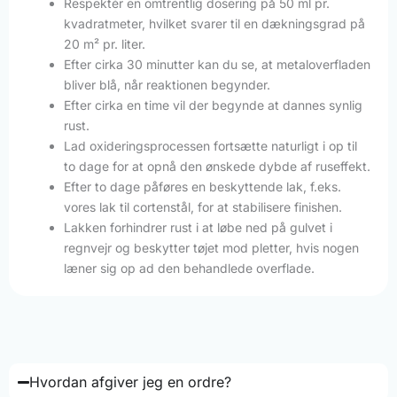
Respektér en omtrentlig dosering på 50 ml pr.
kvadratmeter, hvilket svarer til en dækningsgrad på
20 m² pr. liter.
Efter cirka 30 minutter kan du se, at metaloverfladen
bliver blå, når reaktionen begynder.
Efter cirka en time vil der begynde at dannes synlig
rust.
Lad oxideringsprocessen fortsætte naturligt i op til
to dage for at opnå den ønskede dybde af ruseffekt.
Efter to dage påføres en beskyttende lak, f.eks.
vores lak til cortenstål, for at stabilisere finishen.
Lakken forhindrer rust i at løbe ned på gulvet i
regnvejr og beskytter tøjet mod pletter, hvis nogen
læner sig op ad den behandlede overflade.
Hvordan afgiver jeg en ordre?