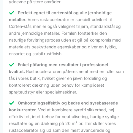
ydeevne på store områder.
Perfekt egnet til cortenstål og alle jernholdige
metaller.
Vores rustaccelerator er specielt udviklet til
Corten-stål, men er også velegnet til jern, standardstål og
andre jernholdige metaller. Formlen forstærker den
naturlige forvitringsproces uden at gå på kompromis med
materialets beskyttende egenskaber og giver en fyldig,
ensartet og stabil rustfinish.
Enkel påføring med resultater i professionel
kvalitet.
Rustacceleratoren påføres nemt med en rulle, som
fås i vores butik, hvilket giver en jævn fordeling og
kontrolleret dækning uden behov for kompliceret
sprøjteudstyr eller specialmaskiner.
Omkostningseffektiv og bedre end syrebaserede
konkurrenter.
Ved at kombinere syrefri sikkerhed, høj
effektivitet, intet behov for neutralisering, hurtige synlige
resultater og en dækning på 20 m² pr. liter skiller vores
rustaccelerator sig ud som den mest avancerede og