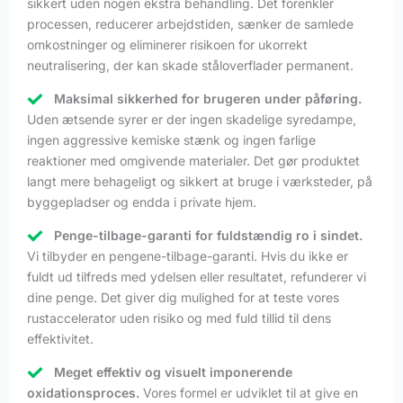
sikkert uden nogen ekstra behandling. Det forenkler
processen, reducerer arbejdstiden, sænker de samlede
omkostninger og eliminerer risikoen for ukorrekt
neutralisering, der kan skade ståloverflader permanent.
Maksimal sikkerhed for brugeren under påføring.
Uden ætsende syrer er der ingen skadelige syredampe,
ingen aggressive kemiske stænk og ingen farlige
reaktioner med omgivende materialer. Det gør produktet
langt mere behageligt og sikkert at bruge i værksteder, på
byggepladser og endda i private hjem.
Penge-tilbage-garanti for fuldstændig ro i sindet.
Vi tilbyder en pengene-tilbage-garanti. Hvis du ikke er
fuldt ud tilfreds med ydelsen eller resultatet, refunderer vi
dine penge. Det giver dig mulighed for at teste vores
rustaccelerator uden risiko og med fuld tillid til dens
effektivitet.
Meget effektiv og visuelt imponerende
oxidationsproces.
Vores formel er udviklet til at give en