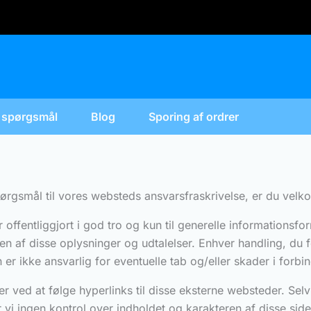
e spørgsmål
Blog
Sporing af ordrer
pørgsmål til vores websteds ansvarsfraskrivelse, er du velko
 offentliggjort i god tro og kun til generelle informationsf
n af disse oplysninger og udtalelser. Enhver handling, du 
er ikke ansvarlig for eventuelle tab og/eller skader i for
ved at følge hyperlinks til disse eksterne websteder. Selv
ar vi ingen kontrol over indholdet og karakteren af disse si