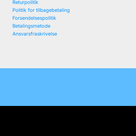
Returpolitik
Politik for tilbagebetaling
Forsendelsespolitik
Betalingsmetode
Ansvarsfraskrivelse