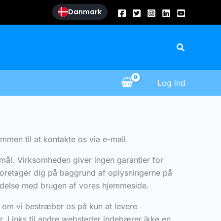
Danmark
Søg
Log ind
mmen til at kontakte os via e-mail.
ormål. Virksomheden giver ingen garantier for
foretager dig på baggrund af oplysningerne på
bindelse med brugen af vores hjemmeside.
 om vi bestræber os på kun at levere
der. Links til andre websteder indebærer ikke en