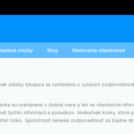
kladené otázky
Blog
Sledovanie objednávok
vek otázky týkajúce sa vyhlásenia o vylúčení zodpovednost
ránke sú uverejnené v dobrej viere a len na všeobecné info
snosti týchto informácií a posudkov. Akékoľvek kroky, ktoré
astné riziko. Spoločnosť nenesie zodpovednosť za žiadne st