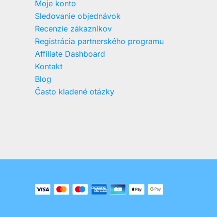
Moje konto
Sledovanie objednávok
Recenzie zákazníkov
Registrácia partnerského programu
Affiliate Dashboard
Kontakt
Blog
Často kladené otázky