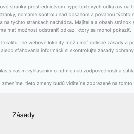
bové stránky prostredníctvom hypertextových odkazov na ti
é stránky, nemáme kontrolu nad obsahom a povahou týchto 
a na týchto stránkach nachádza. Majitelia a obsah stráno
me mať možnosť odstrániť odkaz, ktorý sa mohol pokaziť.
lokalitu, iné webové lokality môžu mať odlišné zásady a 
alebo sťahovania informácií si skontrolujte zásady ochra
hlas s našim vyhlásením o odmietnutí zodpovednosti a súhl
 zmeníme, tieto zmeny budú viditeľne zobrazené na tomto 
Zásady