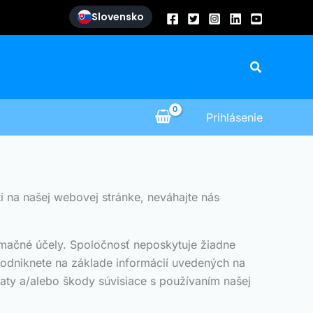
Slovensko
Hľadať
Prihlásenie
i na našej webovej stránke, neváhajte nás
rmačné účely. Spoločnosť neposkytuje žiadne
 podniknete na základe informácií uvedených na
raty a/alebo škody súvisiace s používaním našej