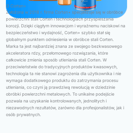
O Corten+
Założona w 2018 r. firma Corten+ specjalizuje się w obróbce
powierzchni stali Corten i technologiach przyspieszania
korozji. Dzięki ciągłym innowacjom i wyraźnemu naciskowi na
bezpieczeństwo i wydajność, Corten+ szybko stał się
globalnym punktem odniesienia w obróbce stali Corten.
Marka ta jest najbardziej znana ze swojego bezkwasowego
akceleratora rdzy, przełomowego rozwiązania, które
całkowicie zmienia sposób utleniania stali Corten. W
przeciwieństwie do tradycyjnych produktów kwasowych,
technologia ta nie stanowi zagrożenia dla użytkownika i nie
wymaga dodatkowego produktu do zatrzymania procesu
utleniania, co czyni ją prawdziwą rewolucją w dziedzinie
obróbki powierzchni metalowych. To unikalne podejście
pozwala na uzyskanie kontrolowanych, jednolitych i
niezawodnych rezultatów, zarówno dla profesjonalistów, jak i
osób prywatnych.