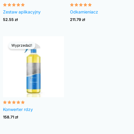
Oceniono
Oceniono
Zestaw aplikacyjny
Odkamieniacz
4.94
4.93
na 5
na 5
52.55
zł
211.79
zł
Wyprzedaż!
Oceniono
Konwerter rdzy
4.99
na 5
158.71
zł