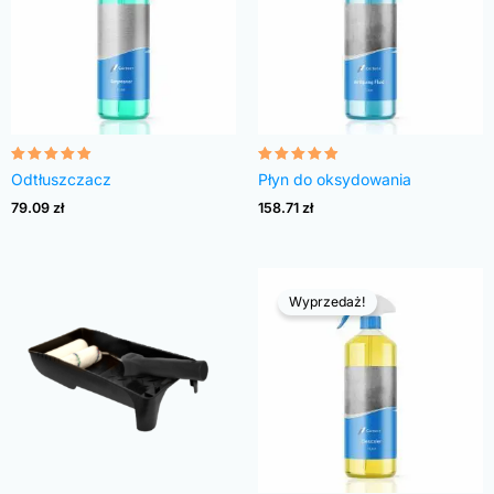
Oceniono
Oceniono
Odtłuszczacz
Płyn do oksydowania
4.82
4.83
na 5
na 5
79.09
zł
158.71
zł
Wyprzedaż!