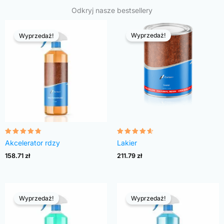
Odkryj nasze bestsellery
Wyprzedaż!
Wyprzedaż!
Oceniono
Oceniono
Akcelerator rdzy
Lakier
4.68
4.54
na 5
na 5
158.71
zł
211.79
zł
Wyprzedaż!
Wyprzedaż!