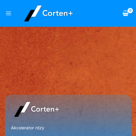
Przejdź
do
treści
Akcelerator rdzy