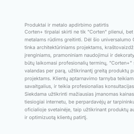
Produktai ir metalo apdirbimo patirtis
Corten+ tirpalai skirti ne tik "Corten" plienui, bet
metalams rūdims greitinti. Dėl šio universalumo 
tinka architektūriniams projektams, kraštovaizd
įrenginiams, pramoniniam naudojimui ir dekoraty
būtų laikomasi profesionalių terminų, "Corten+"
valandas per parą, užtikrinantį greitą produktų
projektams. Klientų aptarnavimo tarnyba teikiama
savaitgalius, ir teikia profesionalias konsultacij
Siekdama užtikrinti mažiausias įmanomas kainas,
tiesiogiai internetu, be perpardavėjų ar tarpinink
oficialioje svetainėje, taip užtikrinant produktų 
ir optimizuotą klientų patirtį.