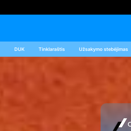
u
DUK
Tinklaraštis
Užsakymo stebėjimas