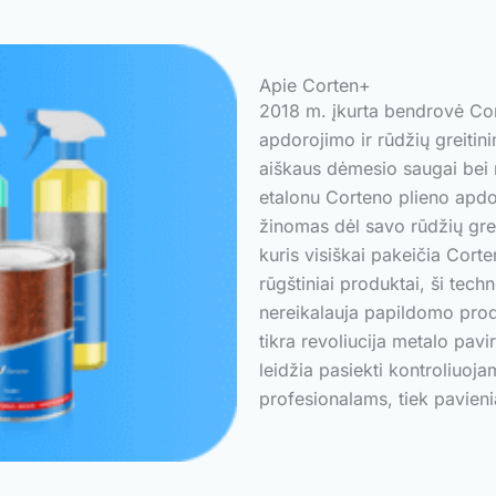
Apie Corten+
2018 m. įkurta bendrovė Cor
apdorojimo ir rūdžių greitini
aiškaus dėmesio saugai bei 
etalonu Corteno plieno apdor
žinomas dėl savo rūdžių gre
kuris visiškai pakeičia Corte
rūgštiniai produktai, ši tech
nereikalauja papildomo prod
tikra revoliucija metalo pav
leidžia pasiekti kontroliuoja
profesionalams, tiek pavie