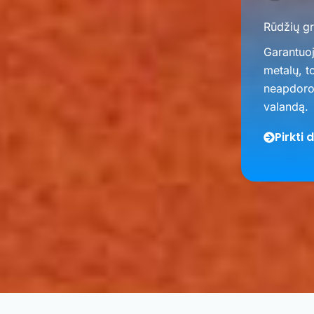
Rūdžių gr
Garantuo
metalų, t
neapdorot
valandą.
Pirkti 