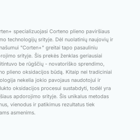
ten+ specializuojasi Corteno plieno paviršiaus
mo technologijų srityje. Dėl nuolatinių naujovių ir
našumui "Corten+" greitai tapo pasauliniu
ojimo srityje. Šis prekės ženklas geriausiai
itintuvo be rūgščių - novatoriško sprendimo,
no plieno oksidacijos būdą. Kitaip nei tradiciniai
nologija nekelia jokio pavojaus naudotojui ir
ukto oksidacijos procesui sustabdyti, todėl yra
iršiaus apdorojimo srityje. Šis unikalus metodas
mus, vienodus ir patikimus rezultatus tiek
niams asmenims.