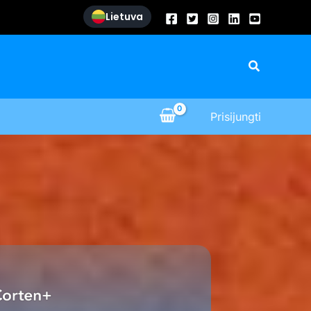
Lietuva
Paieška
Prisijungti