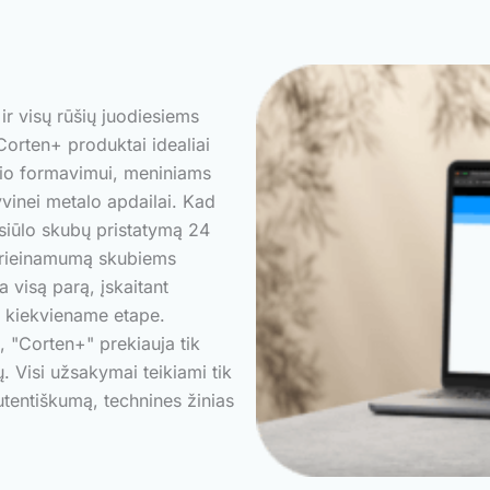
 ir visų rūšių juodiesiems
Corten+ produktai idealiai
žio formavimui, meniniams
vinei metalo apdailai. Kad
 siūlo skubų pristatymą 24
 prieinamumą skubiems
 visą parą, įskaitant
as kiekviename etape.
 "Corten+" prekiauja tik
ų. Visi užsakymai teikiami tik
autentiškumą, technines žinias