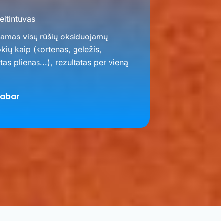
eitintuvas
jamas visų rūšių oksiduojamų
okių kaip (kortenas, geležis,
as plienas...), rezultatas per vieną
dabar