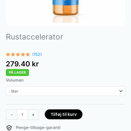
Rustaccelerator
(152)
Bedømt
152
279.40
kr
som
4.68
ud af 5
PÅ LAGER
baseret
på
Rust
Volumen
kundebedømmelser
Accelerator
antal
Tilføj til kurv
-
+
Penge-tilbage-garanti