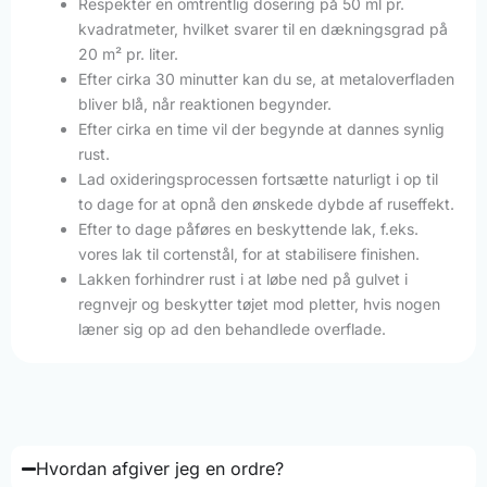
Respektér en omtrentlig dosering på 50 ml pr.
kvadratmeter, hvilket svarer til en dækningsgrad på
20 m² pr. liter.
Efter cirka 30 minutter kan du se, at metaloverfladen
bliver blå, når reaktionen begynder.
Efter cirka en time vil der begynde at dannes synlig
rust.
Lad oxideringsprocessen fortsætte naturligt i op til
to dage for at opnå den ønskede dybde af ruseffekt.
Efter to dage påføres en beskyttende lak, f.eks.
vores lak til cortenstål, for at stabilisere finishen.
Lakken forhindrer rust i at løbe ned på gulvet i
regnvejr og beskytter tøjet mod pletter, hvis nogen
læner sig op ad den behandlede overflade.
Hvordan afgiver jeg en ordre?