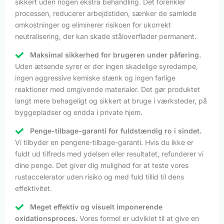
sikkert uden nogen ekstra behandling. Det forenkler
processen, reducerer arbejdstiden, sænker de samlede
omkostninger og eliminerer risikoen for ukorrekt
neutralisering, der kan skade ståloverflader permanent.
Maksimal sikkerhed for brugeren under påføring.
Uden ætsende syrer er der ingen skadelige syredampe,
ingen aggressive kemiske stænk og ingen farlige
reaktioner med omgivende materialer. Det gør produktet
langt mere behageligt og sikkert at bruge i værksteder, på
byggepladser og endda i private hjem.
Penge-tilbage-garanti for fuldstændig ro i sindet.
Vi tilbyder en pengene-tilbage-garanti. Hvis du ikke er
fuldt ud tilfreds med ydelsen eller resultatet, refunderer vi
dine penge. Det giver dig mulighed for at teste vores
rustaccelerator uden risiko og med fuld tillid til dens
effektivitet.
Meget effektiv og visuelt imponerende
oxidationsproces.
Vores formel er udviklet til at give en