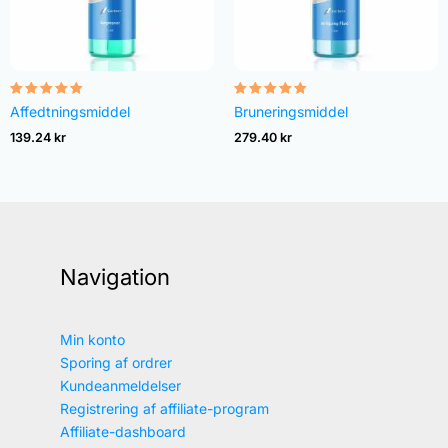
Vurderet
Vurderet
Affedtningsmiddel
Bruneringsmiddel
4.82
4.83
ud af 5
ud af 5
139.24
kr
279.40
kr
Navigation
Min konto
Sporing af ordrer
Kundeanmeldelser
Registrering af affiliate-program
Affiliate-dashboard