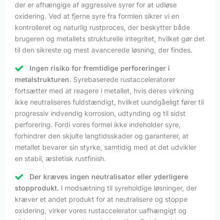
der er afhængige af aggressive syrer for at udløse
oxidering. Ved at fjerne syre fra formlen sikrer vi en
kontrolleret og naturlig rustproces, der beskytter både
brugeren og metallets strukturelle integritet, hvilket gør det
til den sikreste og mest avancerede løsning, der findes.
Ingen risiko for fremtidige perforeringer i
metalstrukturen.
Syrebaserede rustacceleratorer
fortsætter med at reagere i metallet, hvis deres virkning
ikke neutraliseres fuldstændigt, hvilket uundgåeligt fører til
progressiv indvendig korrosion, udtynding og til sidst
perforering. Fordi vores formel ikke indeholder syre,
forhindrer den skjulte langtidsskader og garanterer, at
metallet bevarer sin styrke, samtidig med at det udvikler
en stabil, æstetisk rustfinish.
Der kræves ingen neutralisator eller yderligere
stopprodukt.
I modsætning til syreholdige løsninger, der
kræver et andet produkt for at neutralisere og stoppe
oxidering, virker vores rustaccelerator uafhængigt og