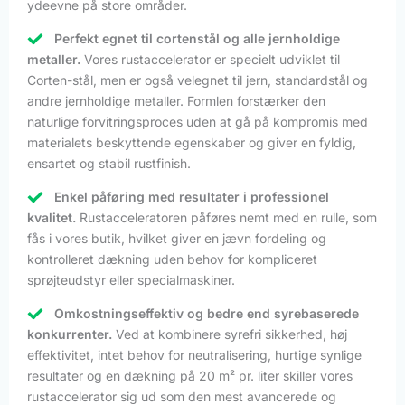
ydeevne på store områder.
Perfekt egnet til cortenstål og alle jernholdige
metaller.
Vores rustaccelerator er specielt udviklet til
Corten-stål, men er også velegnet til jern, standardstål og
andre jernholdige metaller. Formlen forstærker den
naturlige forvitringsproces uden at gå på kompromis med
materialets beskyttende egenskaber og giver en fyldig,
ensartet og stabil rustfinish.
Enkel påføring med resultater i professionel
kvalitet.
Rustacceleratoren påføres nemt med en rulle, som
fås i vores butik, hvilket giver en jævn fordeling og
kontrolleret dækning uden behov for kompliceret
sprøjteudstyr eller specialmaskiner.
Omkostningseffektiv og bedre end syrebaserede
konkurrenter.
Ved at kombinere syrefri sikkerhed, høj
effektivitet, intet behov for neutralisering, hurtige synlige
resultater og en dækning på 20 m² pr. liter skiller vores
rustaccelerator sig ud som den mest avancerede og