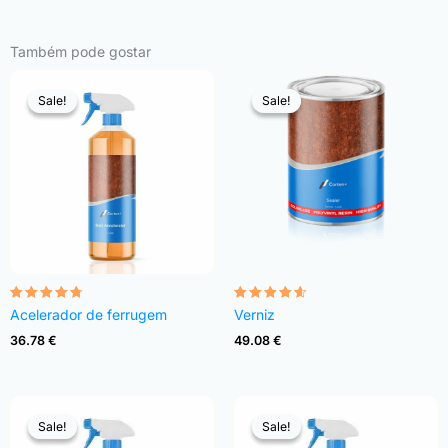
Também pode gostar
Sale!
Sale!
Sale!
Sale!
Avaliação
Avaliação
Acelerador de ferrugem
Verniz
4.68
4.54
de 5
de 5
36.78
€
49.08
€
Sale!
Sale!
Sale!
Sale!