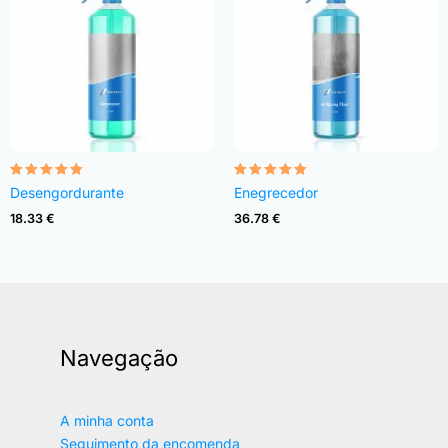
Avaliação
Avaliação
Desengordurante
Enegrecedor
4.82
4.83
de 5
de 5
18.33
€
36.78
€
Navegação
A minha conta
Seguimento da encomenda