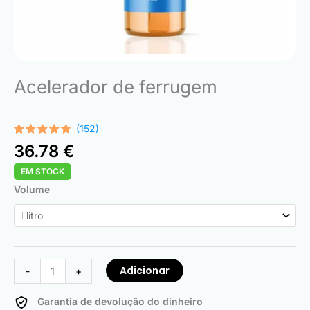
Acelerador de ferrugem
(152)
Classificado
152
36.78
€
com
4.68
em 5 com
EM STOCK
base em
classificações
Quantidade
Volume
de
clientes
de
Rust
Accelerator
Adicionar
-
+
Garantia de devolução do dinheiro