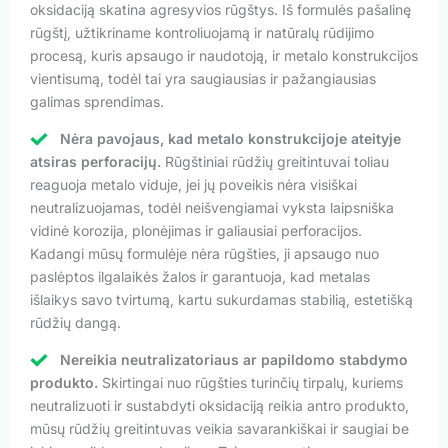
oksidaciją skatina agresyvios rūgštys. Iš formulės pašalinę
rūgštį, užtikriname kontroliuojamą ir natūralų rūdijimo
procesą, kuris apsaugo ir naudotoją, ir metalo konstrukcijos
vientisumą, todėl tai yra saugiausias ir pažangiausias
galimas sprendimas.
Nėra pavojaus, kad metalo konstrukcijoje ateityje
atsiras perforacijų.
Rūgštiniai rūdžių greitintuvai toliau
reaguoja metalo viduje, jei jų poveikis nėra visiškai
neutralizuojamas, todėl neišvengiamai vyksta laipsniška
vidinė korozija, plonėjimas ir galiausiai perforacijos.
Kadangi mūsų formulėje nėra rūgšties, ji apsaugo nuo
paslėptos ilgalaikės žalos ir garantuoja, kad metalas
išlaikys savo tvirtumą, kartu sukurdamas stabilią, estetišką
rūdžių dangą.
Nereikia neutralizatoriaus ar papildomo stabdymo
produkto.
Skirtingai nuo rūgšties turinčių tirpalų, kuriems
neutralizuoti ir sustabdyti oksidaciją reikia antro produkto,
mūsų rūdžių greitintuvas veikia savarankiškai ir saugiai be