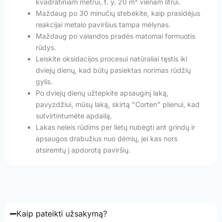
kvadratiniam metrui, t. y. 20 m² vienam litrui.
Maždaug po 30 minučių stebėkite, kaip prasidėjus
reakcijai metalo paviršius tampa mėlynas.
Maždaug po valandos pradės matomai formuotis
rūdys.
Leiskite oksidacijos procesui natūraliai tęstis iki
dviejų dienų, kad būtų pasiektas norimas rūdžių
gylis.
Po dviejų dienų užtepkite apsauginį laką,
pavyzdžiui, mūsų laką, skirtą "Corten" plienui, kad
sutvirtintumėte apdailą.
Lakas neleis rūdims per lietų nubėgti ant grindų ir
apsaugos drabužius nuo dėmių, jei kas nors
atsiremtų į apdorotą paviršių.
Kaip pateikti užsakymą?