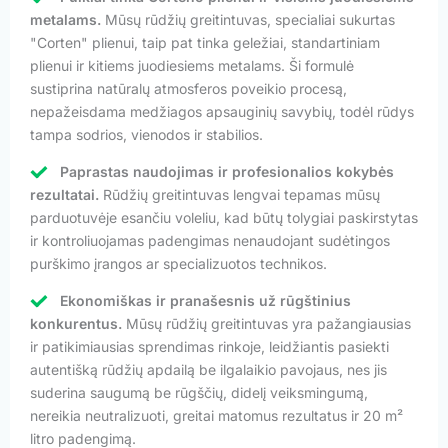
metalams.
Mūsų rūdžių greitintuvas, specialiai sukurtas
"Corten" plienui, taip pat tinka geležiai, standartiniam
plienui ir kitiems juodiesiems metalams. Ši formulė
sustiprina natūralų atmosferos poveikio procesą,
nepažeisdama medžiagos apsauginių savybių, todėl rūdys
tampa sodrios, vienodos ir stabilios.
Paprastas naudojimas ir profesionalios kokybės
rezultatai.
Rūdžių greitintuvas lengvai tepamas mūsų
parduotuvėje esančiu voleliu, kad būtų tolygiai paskirstytas
ir kontroliuojamas padengimas nenaudojant sudėtingos
purškimo įrangos ar specializuotos technikos.
Ekonomiškas ir pranašesnis už rūgštinius
konkurentus.
Mūsų rūdžių greitintuvas yra pažangiausias
ir patikimiausias sprendimas rinkoje, leidžiantis pasiekti
autentišką rūdžių apdailą be ilgalaikio pavojaus, nes jis
suderina saugumą be rūgščių, didelį veiksmingumą,
nereikia neutralizuoti, greitai matomus rezultatus ir 20 m²
litro padengimą.