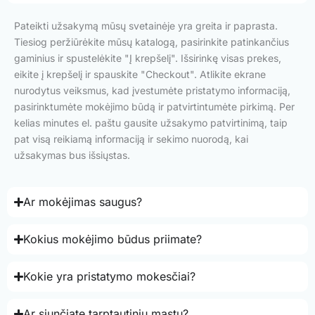
Pateikti užsakymą mūsų svetainėje yra greita ir paprasta.
Tiesiog peržiūrėkite mūsų katalogą, pasirinkite patinkančius
gaminius ir spustelėkite "Į krepšelį". Išsirinkę visas prekes,
eikite į krepšelį ir spauskite "Checkout". Atlikite ekrane
nurodytus veiksmus, kad įvestumėte pristatymo informaciją,
pasirinktumėte mokėjimo būdą ir patvirtintumėte pirkimą. Per
kelias minutes el. paštu gausite užsakymo patvirtinimą, taip
pat visą reikiamą informaciją ir sekimo nuorodą, kai
užsakymas bus išsiųstas.
Ar mokėjimas saugus?
Kokius mokėjimo būdus priimate?
Kokie yra pristatymo mokesčiai?
Ar siunčiate tarptautiniu mastu?