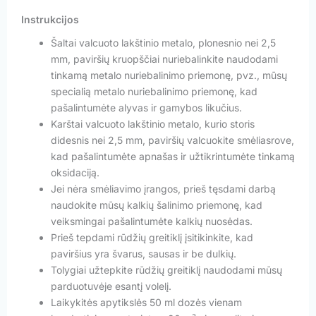
Instrukcijos
Šaltai valcuoto lakštinio metalo, plonesnio nei 2,5
mm, paviršių kruopščiai nuriebalinkite naudodami
tinkamą metalo nuriebalinimo priemonę, pvz., mūsų
specialią metalo nuriebalinimo priemonę, kad
pašalintumėte alyvas ir gamybos likučius.
Karštai valcuoto lakštinio metalo, kurio storis
didesnis nei 2,5 mm, paviršių valcuokite smėliasrove,
kad pašalintumėte apnašas ir užtikrintumėte tinkamą
oksidaciją.
Jei nėra smėliavimo įrangos, prieš tęsdami darbą
naudokite mūsų kalkių šalinimo priemonę, kad
veiksmingai pašalintumėte kalkių nuosėdas.
Prieš tepdami rūdžių greitiklį įsitikinkite, kad
paviršius yra švarus, sausas ir be dulkių.
Tolygiai užtepkite rūdžių greitiklį naudodami mūsų
parduotuvėje esantį volelį.
Laikykitės apytikslės 50 ml dozės vienam