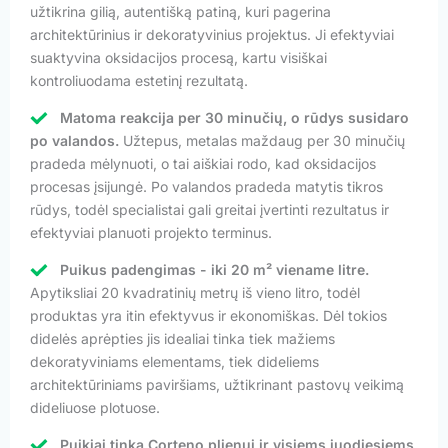
užtikrina gilią, autentišką patiną, kuri pagerina
architektūrinius ir dekoratyvinius projektus. Ji efektyviai
suaktyvina oksidacijos procesą, kartu visiškai
kontroliuodama estetinį rezultatą.
Matoma reakcija per 30 minučių, o rūdys susidaro
po valandos.
Užtepus, metalas maždaug per 30 minučių
pradeda mėlynuoti, o tai aiškiai rodo, kad oksidacijos
procesas įsijungė. Po valandos pradeda matytis tikros
rūdys, todėl specialistai gali greitai įvertinti rezultatus ir
efektyviai planuoti projekto terminus.
Puikus padengimas - iki 20 m² viename litre.
Apytiksliai 20 kvadratinių metrų iš vieno litro, todėl
produktas yra itin efektyvus ir ekonomiškas. Dėl tokios
didelės aprėpties jis idealiai tinka tiek mažiems
dekoratyviniams elementams, tiek dideliems
architektūriniams paviršiams, užtikrinant pastovų veikimą
dideliuose plotuose.
Puikiai tinka Corteno plienui ir visiems juodiesiems