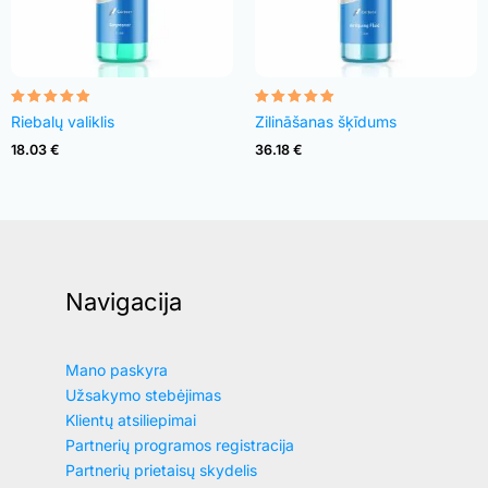
Įvertinimas:
Įvertinimas:
Riebalų valiklis
Zilināšanas šķīdums
4.82
4.83
iš 5
iš 5
18.03
€
36.18
€
Navigacija
Mano paskyra
Užsakymo stebėjimas
Klientų atsiliepimai
Partnerių programos registracija
Partnerių prietaisų skydelis