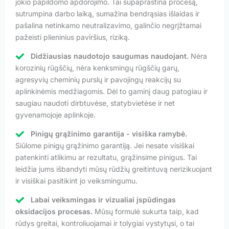
jokio papildomo apdorojimo. Tai supaprastina procesą,
sutrumpina darbo laiką, sumažina bendrąsias išlaidas ir
pašalina netinkamo neutralizavimo, galinčio negrįžtamai
pažeisti plieninius paviršius, riziką.
Didžiausias naudotojo saugumas naudojant.
Nėra
korozinių rūgščių, nėra kenksmingų rūgščių garų,
agresyvių cheminių purslų ir pavojingų reakcijų su
aplinkinėmis medžiagomis. Dėl to gaminį daug patogiau ir
saugiau naudoti dirbtuvėse, statybvietėse ir net
gyvenamojoje aplinkoje.
Pinigų grąžinimo garantija - visiška ramybė.
Siūlome pinigų grąžinimo garantiją. Jei nesate visiškai
patenkinti atlikimu ar rezultatu, grąžinsime pinigus. Tai
leidžia jums išbandyti mūsų rūdžių greitintuvą nerizikuojant
ir visiškai pasitikint jo veiksmingumu.
Labai veiksmingas ir vizualiai įspūdingas
oksidacijos procesas.
Mūsų formulė sukurta taip, kad
rūdys greitai, kontroliuojamai ir tolygiai vystytųsi, o tai