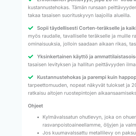
kustannustehokas. Tämän runsaan peittävyyden ans
takaa tasaisen suorituskyvyn laajoilla alueilla.
Sopii täydellisesti Corten-teräkselle ja kaiki
myös raudalle, tavalliselle teräkselle ja muille
ominaisuuksia, jolloin saadaan aikaan rikas, ta
Yksinkertainen käyttö ja ammattilaistasois
tasaisen levityksen ja hallitun peittävyyden ilma
Kustannustehokas ja parempi kuin happopohj
tarpeettomuuden, nopeat näkyvät tulokset ja 20
ratkaisu aitojen ruostepintojen aikaansaamiseksi
Ohjeet
Kylmävalssatun ohutlevyn, joka on ohuemp
rasvanpoistoaineellamme, öljyjen ja valm
Jos kuumavalssattu metallilevy on paksu