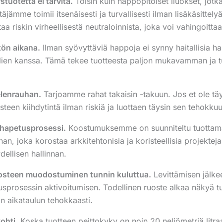
stuotetta ei tarvita.
Toisin kuin happopitoiset liuokset, jotka
jämme toimii itsenäisesti ja turvallisesti ilman lisäkäsittel
a riskin virheellisestä neutraloinnista, joka voi vahingoittaa
tön aikana.
Ilman syövyttäviä happoja ei synny haitallisia ha
aalien kanssa. Tämä tekee tuotteesta paljon mukavamman ja 
elenrauhan.
Tarjoamme rahat takaisin -takuun. Jos et ole täy
steen kiihdytintä ilman riskiä ja luottaen täysin sen tehokku
a hapetusprosessi.
Koostumuksemme on suunniteltu tuottamaan
an, joka korostaa arkkitehtonisia ja koristeellisia projekte
dellisen hallinnan.
uosteen muodostuminen tunnin kuluttua.
Levittämisen jälkee
usprosessin aktivoitumisen. Todellinen ruoste alkaa näkyä tu
in aikataulun tehokkaasti.
ohti.
Koska tuotteen peittokyky on noin 20 neliömetriä litraa