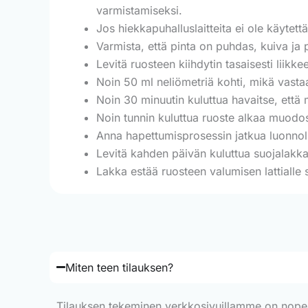
varmistamiseksi.
Jos hiekkapuhalluslaitteita ei ole käytett
Varmista, että pinta on puhdas, kuiva ja 
Levitä ruosteen kiihdytin tasaisesti liikk
Noin 50 ml neliömetriä kohti, mikä vastaa
Noin 30 minuutin kuluttua havaitse, että m
Noin tunnin kuluttua ruoste alkaa muodo
Anna hapettumisprosessin jatkua luonnolli
Levitä kahden päivän kuluttua suojalakka
Lakka estää ruosteen valumisen lattialle s
Miten teen tilauksen?
Tilauksen tekeminen verkkosivuillamme on nopeaa j