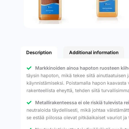
Description
Additional information
Markkinoiden ainoa hapoton ruosteen kiihdy
täysin hapoton, mikä tekee siitä ainutlaatuisen 
käynnistämiseksi. Poistamalla hapon kaavasta v
rakenteellista eheyttä, tehden siitä turvallisimm
Metallirakenteessa ei ole riskiä tulevista rei
neutraloida täydellisesti, mikä johtaa väistämä
se estää piilossa olevat pitkäaikaiset vauriot ja