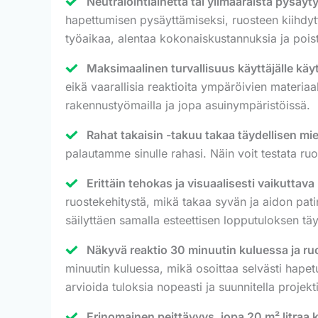
Neutralointiainetta tai ylimääräistä pysäyty
hapettumisen pysäyttämiseksi, ruosteen kiihdyttä
työaikaa, alentaa kokonaiskustannuksia ja poista
Maksimaalinen turvallisuus käyttäjälle käy
eikä vaarallisia reaktioita ympäröivien materi
rakennustyömailla ja jopa asuinympäristöissä.
Rahat takaisin -takuu takaa täydellisen mi
palautamme sinulle rahasi. Näin voit testata ruo
Erittäin tehokas ja visuaalisesti vaikuttav
ruostekehitystä, mikä takaa syvän ja aidon patin
säilyttäen samalla esteettisen lopputuloksen täy
Näkyvä reaktio 30 minuutin kuluessa ja r
minuutin kuluessa, mikä osoittaa selvästi hapet
arvioida tuloksia nopeasti ja suunnitella projekt
Erinomainen peittävyys, jopa 20 m² litraa k