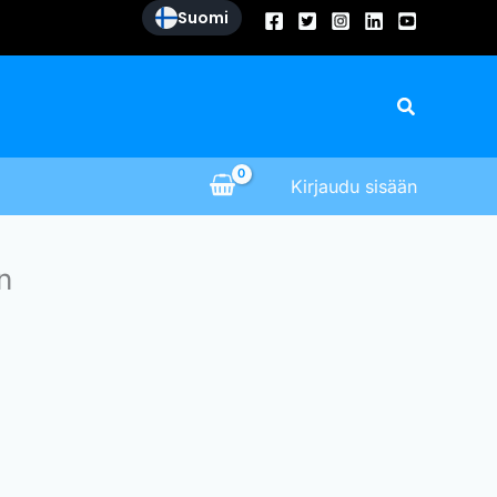
Suomi
Search
Kirjaudu sisään
n