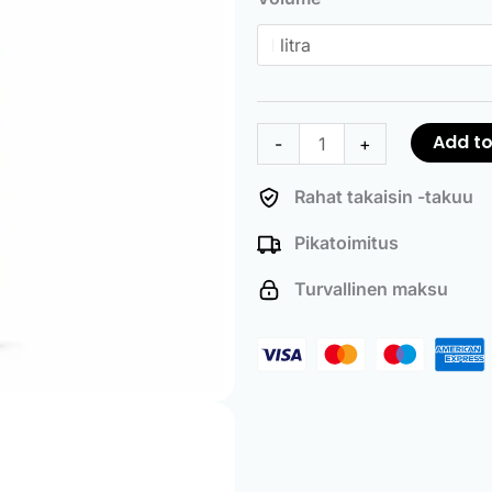
quantity
Add to
-
+
Rahat takaisin -takuu
Pikatoimitus
Turvallinen maksu