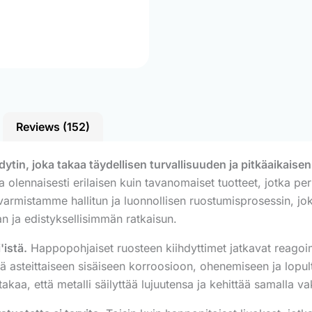
Reviews (152)
tin, joka takaa täydellisen turvallisuuden ja pitkäaikaise
ja olennaisesti erilaisen kuin tavanomaiset tuotteet, jotka p
armistamme hallitun ja luonnollisen ruostumisprosessin, jok
an ja edistyksellisimmän ratkaisun.
'istä.
Happopohjaiset ruosteen kiihdyttimet jatkavat reagoimis
ttä asteittaiseen sisäiseen korroosioon, ohenemiseen ja lopu
 takaa, että metalli säilyttää lujuutensa ja kehittää samalla v