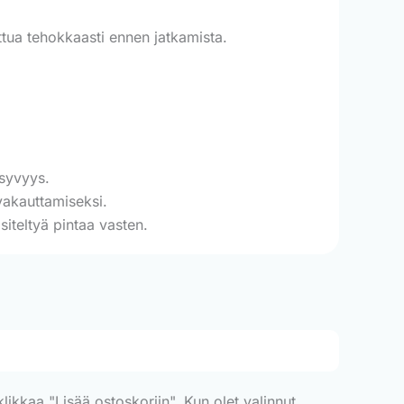
ettua tehokkaasti ennen jatkamista.
 syvyys.
vakauttamiseksi.
siteltyä pintaa vasten.
ikkaa "Lisää ostoskoriin". Kun olet valinnut