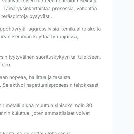
 vaativat toisen tuotteen neutraloimiseksi ja
yä. Tämä yksinkertaistaa prosessia, vähentää
 teräspintoja pysyvästi.
ppohöyryjä, aggressiivisia kemikaaliroiskeita
turvallisemman käyttää työpajoissa,
sin tyytyväinen suorituskykyyn tai tulokseen,
uteen.
 nopeaa, hallittua ja tasaista
ja. Se aktivoi hapettumisprosessin tehokkaasti
n metalli alkaa muuttua siniseksi noin 30
nnin kuluttua, joten ammattilaiset voivat
 kohti, se on erittäin tehokas ja