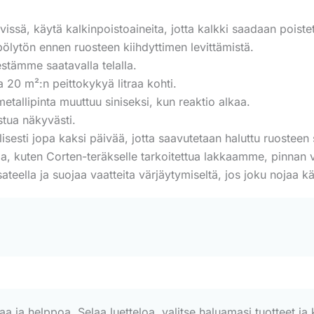
ävissä, käytä kalkinpoistoaineita, jotta kalkki saadaan poist
pölytön ennen ruosteen kiihdyttimen levittämistä.
eestämme saatavalla telalla.
 20 m²:n peittokykyä litraa kohti.
etallipinta muuttuu siniseksi, kun reaktio alkaa.
stua näkyvästi.
sesti jopa kaksi päivää, jotta saavutetaan haluttu ruosteen
a, kuten Corten-teräkselle tarkoitettua lakkaamme, pinnan 
ateella ja suojaa vaatteita värjäytymiseltä, jos joku nojaa kä
a helppoa. Selaa luetteloa, valitse haluamasi tuotteet ja kl