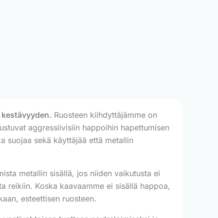
n kestävyyden.
Ruosteen kiihdyttäjämme on
erustuvat aggressiivisiin happoihin hapettumisen
a suojaa sekä käyttäjää että metallin
ta metallin sisällä, jos niiden vaikutusta ei
lta reikiin. Koska kaavaamme ei sisällä happoa,
akaan, esteettisen ruosteen.