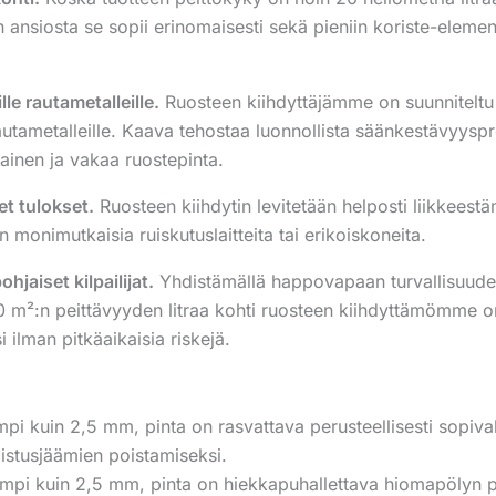
iosta se sopii erinomaisesti sekä pieniin koriste-elementtei
lle rautametalleille.
Ruosteen kiihdyttäjämme on suunniteltu e
 rautametalleille. Kaava tehostaa luonnollista säänkestävyys
sainen ja vakaa ruostepinta.
et tulokset.
Ruosteen kiihdytin levitetään helposti liikkeestä
n monimutkaisia ruiskutuslaitteita tai erikoiskoneita.
aiset kilpailijat.
Yhdistämällä happovapaan turvallisuude
 m²:n peittävyyden litraa kohti ruosteen kiihdyttämömme on 
 ilman pitkäaikaisia riskejä.
i kuin 2,5 mm, pinta on rasvattava perusteellisesti sopivall
istusjäämien poistamiseksi.
mpi kuin 2,5 mm, pinta on hiekkapuhallettava hiomapölyn 