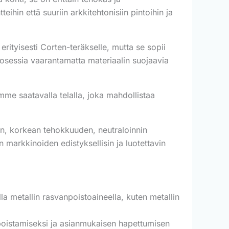
hin että suuriin arkkitehtonisiin pintoihin ja
rityisesti Corten-teräkselle, mutta se sopii
prosessia vaarantamatta materiaalin suojaavia
mme saatavalla telalla, joka mahdollistaa
n, korkean tehokkuuden, neutraloinnin
markkinoiden edistyksellisin ja luotettavin
a metallin rasvanpoistoaineella, kuten metallin
poistamiseksi ja asianmukaisen hapettumisen