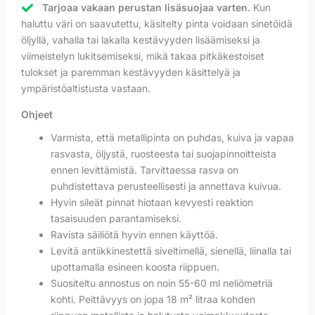
Tarjoaa vakaan perustan lisäsuojaa varten.
Kun
haluttu väri on saavutettu, käsitelty pinta voidaan sinetöidä
öljyllä, vahalla tai lakalla kestävyyden lisäämiseksi ja
viimeistelyn lukitsemiseksi, mikä takaa pitkäkestoiset
tulokset ja paremman kestävyyden käsittelyä ja
ympäristöaltistusta vastaan.
Ohjeet
Varmista, että metallipinta on puhdas, kuiva ja vapaa
rasvasta, öljystä, ruosteesta tai suojapinnoitteista
ennen levittämistä. Tarvittaessa rasva on
puhdistettava perusteellisesti ja annettava kuivua.
Hyvin sileät pinnat hiotaan kevyesti reaktion
tasaisuuden parantamiseksi.
Ravista säiliötä hyvin ennen käyttöä.
Levitä antiikkinestettä siveltimellä, sienellä, liinalla tai
upottamalla esineen koosta riippuen.
Suositeltu annostus on noin 55-60 ml neliömetriä
kohti. Peittävyys on jopa 18 m² litraa kohden