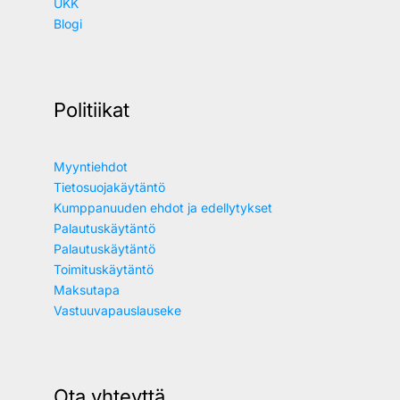
UKK
Blogi
Politiikat
Myyntiehdot
Tietosuojakäytäntö
Kumppanuuden ehdot ja edellytykset
Palautuskäytäntö
Palautuskäytäntö
Toimituskäytäntö
Maksutapa
Vastuuvapauslauseke
Ota yhteyttä