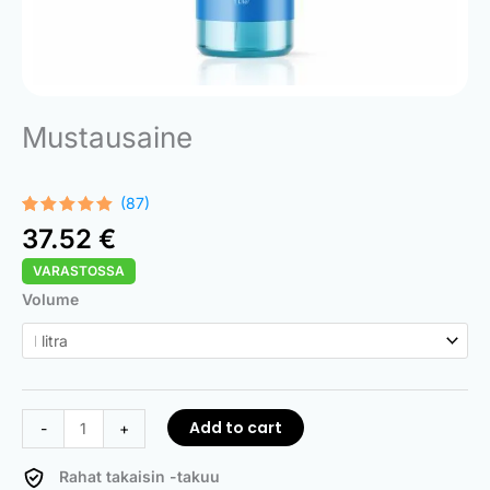
Mustausaine
(87)
Rated
87
4.83
37.52
€
out of 5
based on
VARASTOSSA
customer
ratings
Antiquing
Volume
Fluid
quantity
Add to cart
-
+
Rahat takaisin -takuu