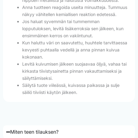
riippuen metallista ja halutusta voimakkuudesta.
Anna tuotteen reagoida useita minuutteja. Tummuus
näkyy vähitellen kemiallisen reaktion edetessä.
Jos haluat syvemmän tai tummemman
lopputuloksen, levitä lisäkerroksia sen jälkeen, kun
ensimmäinen kerros on vakiintunut.
Kun haluttu väri on saavutettu, huuhtele tarvittaessa
kevyesti puhtaalla vedellä ja anna pinnan kuivua
kokonaan.
Levitä kuivumisen jälkeen suojaavaa öljyä, vahaa tai
kirkasta tiivistysainetta pinnan vakauttamiseksi ja
säilyttämiseksi.
Säilytä tuote viileässä, kuivassa paikassa ja sulje
säiliö tiiviisti käytön jälkeen.
Miten teen tilauksen?