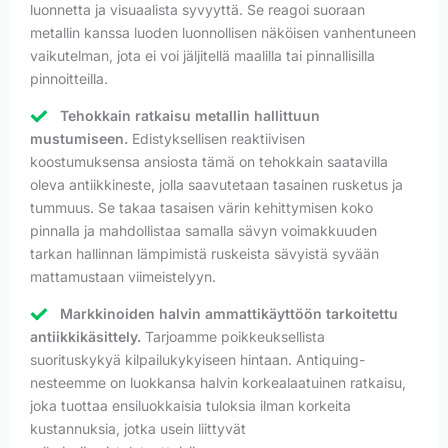
luonnetta ja visuaalista syvyyttä. Se reagoi suoraan
metallin kanssa luoden luonnollisen näköisen vanhentuneen
vaikutelman, jota ei voi jäljitellä maalilla tai pinnallisilla
pinnoitteilla.
Tehokkain ratkaisu metallin hallittuun
mustumiseen.
Edistyksellisen reaktiivisen
koostumuksensa ansiosta tämä on tehokkain saatavilla
oleva antiikkineste, jolla saavutetaan tasainen rusketus ja
tummuus. Se takaa tasaisen värin kehittymisen koko
pinnalla ja mahdollistaa samalla sävyn voimakkuuden
tarkan hallinnan lämpimistä ruskeista sävyistä syvään
mattamustaan viimeistelyyn.
Markkinoiden halvin ammattikäyttöön tarkoitettu
antiikkikäsittely.
Tarjoamme poikkeuksellista
suorituskykyä kilpailukykyiseen hintaan. Antiquing-
nesteemme on luokkansa halvin korkealaatuinen ratkaisu,
joka tuottaa ensiluokkaisia tuloksia ilman korkeita
kustannuksia, jotka usein liittyvät