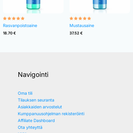
Rated
Rated
Rasvanpoistoaine
Mustausaine
4.82
4.83
out of 5
out of 5
18.70
€
37.52
€
Navigointi
Oma tili
Tilauksen seuranta
Asiakkaiden arvostelut
Kumppanuusohjelman rekisteröinti
Affiliate Dashboard
Ota yhteyttä