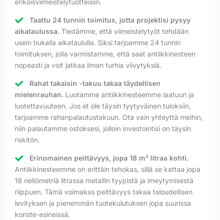
erikoisviimeistelytuotteisiin.
Taattu 24 tunnin toimitus, jotta projektisi pysyy
aikataulussa.
Tiedämme, että viimeistelytyöt tehdään
usein tiukalla aikataululla. Siksi tarjoamme 24 tunnin
toimituksen, jolla varmistamme, että saat antiikkinesteen
nopeasti ja voit jatkaa ilman turhia viivytyksiä.
Rahat takaisin -takuu takaa täydellisen
mielenrauhan.
Luotamme antiikkinesteemme laatuun ja
luotettavuuteen. Jos et ole täysin tyytyväinen tuloksiin,
tarjoamme rahanpalautustakuun. Ota vain yhteyttä meihin,
niin palautamme ostoksesi, jolloin investointisi on täysin
riskitön.
Erinomainen peittävyys, jopa 18 m² litraa kohti.
Antiikkinesteemme on erittäin tehokas, sillä se kattaa jopa
18 neliömetriä litrassa metallin tyypistä ja imeytymisestä
riippuen. Tämä voimakas peittävyys takaa taloudellisen
levityksen ja pienemmän tuotekulutuksen jopa suurissa
koriste-esineissä.