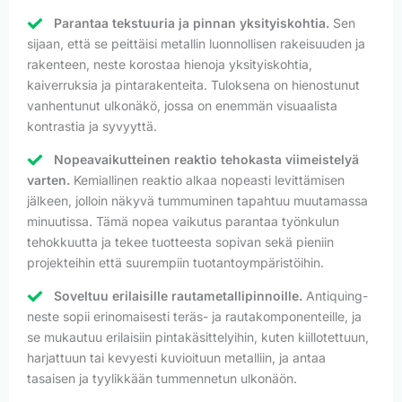
Parantaa tekstuuria ja pinnan yksityiskohtia.
Sen
sijaan, että se peittäisi metallin luonnollisen rakeisuuden ja
rakenteen, neste korostaa hienoja yksityiskohtia,
kaiverruksia ja pintarakenteita. Tuloksena on hienostunut
vanhentunut ulkonäkö, jossa on enemmän visuaalista
kontrastia ja syvyyttä.
Nopeavaikutteinen reaktio tehokasta viimeistelyä
varten.
Kemiallinen reaktio alkaa nopeasti levittämisen
jälkeen, jolloin näkyvä tummuminen tapahtuu muutamassa
minuutissa. Tämä nopea vaikutus parantaa työnkulun
tehokkuutta ja tekee tuotteesta sopivan sekä pieniin
projekteihin että suurempiin tuotantoympäristöihin.
Soveltuu erilaisille rautametallipinnoille.
Antiquing-
neste sopii erinomaisesti teräs- ja rautakomponenteille, ja
se mukautuu erilaisiin pintakäsittelyihin, kuten kiillotettuun,
harjattuun tai kevyesti kuvioituun metalliin, ja antaa
tasaisen ja tyylikkään tummennetun ulkonäön.