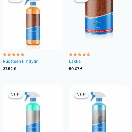
Rated
Rated
Ruosteen kiihdytin
Lakka
4.68
4.54
out of 5
out of 5
37.52
€
50.07
€
Sale!
Sale!
Sale!
Sale!