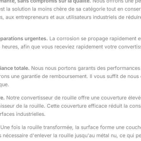
ormante, sans compromis sur la qualité.
Nous offrons une per
est la solution la moins chère de sa catégorie tout en conserv
 aux entrepreneurs et aux utilisateurs industriels de réduire
éparations urgentes.
La corrosion se propage rapidement et i
heures, afin que vous receviez rapidement votre convertisse
ance totale.
Nous nous portons garants des performances de
offrons une garantie de remboursement. Il vous suffit de nou
que.
re.
Notre convertisseur de rouille offre une couverture élevée
aisseur de la rouille. Cette couverture efficace réduit la co
faces industrielles.
Une fois la rouille transformée, la surface forme une couch
s nécessaire d'enlever la rouille jusqu'au métal nu, ce qui