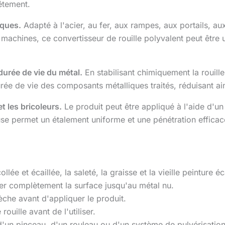
êtement.
iques.
Adapté à l'acier, au fer, aux rampes, aux portails, au
machines, ce convertisseur de rouille polyvalent peut être util
 durée de vie du métal.
En stabilisant chimiquement la rouille 
rée de vie des composants métalliques traités, réduisant a
t les bricoleurs.
Le produit peut être appliqué à l'aide d'un
se permet un étalement uniforme et une pénétration efficac
collée et écaillée, la saleté, la graisse et la vieille peinture
aper complètement la surface jusqu'au métal nu.
èche avant d'appliquer le produit.
ouille avant de l'utiliser.
'un pinceau, d'un rouleau ou d'un système de pulvérisation.