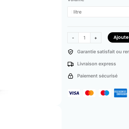
Rust
Converter
Ajoute
-
+
Garantie satisfait ou r
Livraison express
Paiement sécurisé