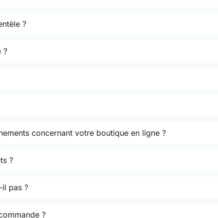
entèle ?
 ?
énements concernant votre boutique en ligne ?
ts ?
il pas ?
a commande ?