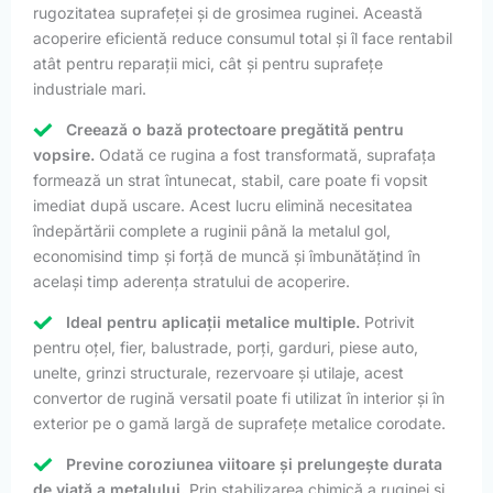
rugozitatea suprafeței și de grosimea ruginei. Această
acoperire eficientă reduce consumul total și îl face rentabil
atât pentru reparații mici, cât și pentru suprafețe
industriale mari.
Creează o bază protectoare pregătită pentru
vopsire.
Odată ce rugina a fost transformată, suprafața
formează un strat întunecat, stabil, care poate fi vopsit
imediat după uscare. Acest lucru elimină necesitatea
îndepărtării complete a ruginii până la metalul gol,
economisind timp și forță de muncă și îmbunătățind în
același timp aderența stratului de acoperire.
Ideal pentru aplicații metalice multiple.
Potrivit
pentru oțel, fier, balustrade, porți, garduri, piese auto,
unelte, grinzi structurale, rezervoare și utilaje, acest
convertor de rugină versatil poate fi utilizat în interior și în
exterior pe o gamă largă de suprafețe metalice corodate.
Previne coroziunea viitoare și prelungește durata
de viață a metalului.
Prin stabilizarea chimică a ruginei și