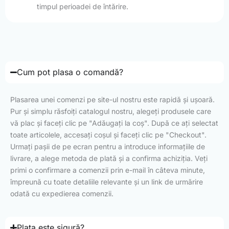
timpul perioadei de întărire.
Cum pot plasa o comandă?
Plasarea unei comenzi pe site-ul nostru este rapidă și ușoară.
Pur și simplu răsfoiți catalogul nostru, alegeți produsele care
vă plac și faceți clic pe "Adăugați la coș". După ce ați selectat
toate articolele, accesați coșul și faceți clic pe "Checkout".
Urmați pașii de pe ecran pentru a introduce informațiile de
livrare, a alege metoda de plată și a confirma achiziția. Veți
primi o confirmare a comenzii prin e-mail în câteva minute,
împreună cu toate detaliile relevante și un link de urmărire
odată cu expedierea comenzii.
Plata este sigură?