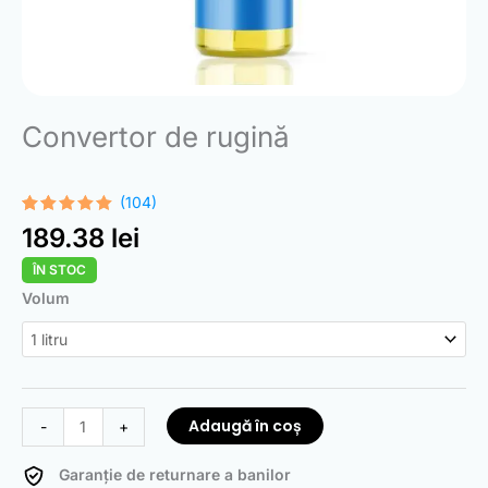
Convertor de rugină
(104)
Evaluat la
104
189.38
lei
4.99
din 5
pe baza a
ÎN STOC
evaluări de
la clienți
Cantitate
Volum
Rust
Converter
Adaugă în coș
-
+
Garanție de returnare a banilor