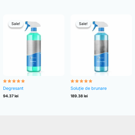
Sale!
Sale!
Sale!
Sale!
Evaluat la
Evaluat la
Degresant
Soluție de brunare
4.82
4.83
din 5
din 5
94.37
lei
189.38
lei