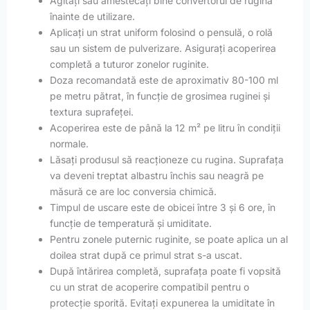
Agitați sau amestecați bine convertorul de rugină
înainte de utilizare.
Aplicați un strat uniform folosind o pensulă, o rolă
sau un sistem de pulverizare. Asigurați acoperirea
completă a tuturor zonelor ruginite.
Doza recomandată este de aproximativ 80-100 ml
pe metru pătrat, în funcție de grosimea ruginei și
textura suprafeței.
Acoperirea este de până la 12 m² pe litru în condiții
normale.
Lăsați produsul să reacționeze cu rugina. Suprafața
va deveni treptat albastru închis sau neagră pe
măsură ce are loc conversia chimică.
Timpul de uscare este de obicei între 3 și 6 ore, în
funcție de temperatură și umiditate.
Pentru zonele puternic ruginite, se poate aplica un al
doilea strat după ce primul strat s-a uscat.
După întărirea completă, suprafața poate fi vopsită
cu un strat de acoperire compatibil pentru o
protecție sporită. Evitați expunerea la umiditate în