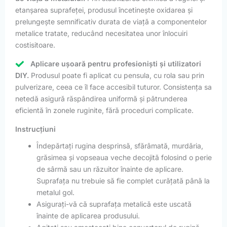
etanșarea suprafeței, produsul încetinește oxidarea și
prelungește semnificativ durata de viață a componentelor
metalice tratate, reducând necesitatea unor înlocuiri
costisitoare.
Aplicare ușoară pentru profesioniști și utilizatori
DIY.
Produsul poate fi aplicat cu pensula, cu rola sau prin
pulverizare, ceea ce îl face accesibil tuturor. Consistența sa
netedă asigură răspândirea uniformă și pătrunderea
eficientă în zonele ruginite, fără proceduri complicate.
Instrucțiuni
Îndepărtați rugina desprinsă, sfărâmată, murdăria,
grăsimea și vopseaua veche decojită folosind o perie
de sârmă sau un răzuitor înainte de aplicare.
Suprafața nu trebuie să fie complet curățată până la
metalul gol.
Asigurați-vă că suprafața metalică este uscată
înainte de aplicarea produsului.