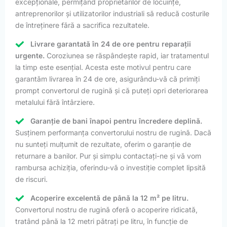
excepționale, permițând proprietarilor de locuințe,
antreprenorilor și utilizatorilor industriali să reducă costurile
de întreținere fără a sacrifica rezultatele.
Livrare garantată în 24 de ore pentru reparații
urgente.
Coroziunea se răspândește rapid, iar tratamentul
la timp este esențial. Acesta este motivul pentru care
garantăm livrarea în 24 de ore, asigurându-vă că primiți
prompt convertorul de rugină și că puteți opri deteriorarea
metalului fără întârziere.
Garanție de bani înapoi pentru încredere deplină.
Susținem performanța convertorului nostru de rugină. Dacă
nu sunteți mulțumit de rezultate, oferim o garanție de
returnare a banilor. Pur și simplu contactați-ne și vă vom
rambursa achiziția, oferindu-vă o investiție complet lipsită
de riscuri.
Acoperire excelentă de până la 12 m² pe litru.
Convertorul nostru de rugină oferă o acoperire ridicată,
tratând până la 12 metri pătrați pe litru, în funcție de