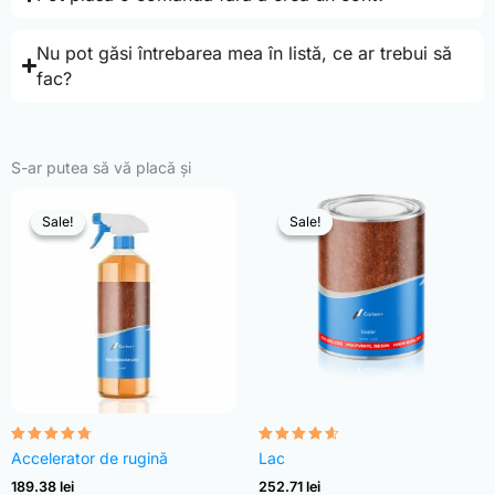
Nu pot găsi întrebarea mea în listă, ce ar trebui să
fac?
S-ar putea să vă placă și
Sale!
Sale!
Sale!
Sale!
Evaluat la
Evaluat la
Accelerator de rugină
Lac
4.68
4.54
din 5
din 5
189.38
lei
252.71
lei