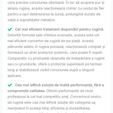
care previne coroziunea ulterioară. În loc să acopere pur și
simplu rugina, acesta reacționează chimic cu oxidul de fier
pentru a opri deteriorarea la sursă, prelungind durata de
viață a suprafețelor metalice.
Cel mai eficient tratament disponibil pentru rugină.
Datorită formulei sale chimice avansate, acesta este cel
mai eficient convertor de rugină de pe piață. Acesta
pătrunde adânc în rugina poroasă, reacționează complet și
formează un strat protector puternic, care poate fi vopsit.
Comparativ cu produsele obișnuite de îndepărtare a ruginii
sau cu grundurile, oferă o protecție superioară pe termen
lung și stabilizează vizibil coroziunea după o singură
aplicare.
Cea mai ieftină soluție de înaltă performanță, fără a
compromite calitatea.
Oferim performanță de nivel
profesional la cel mai competitiv preț. Convertorul nostru
de rugină este cea mai ieftină soluție din categoria sa,
menținând în același timp eficiența și durabilitatea