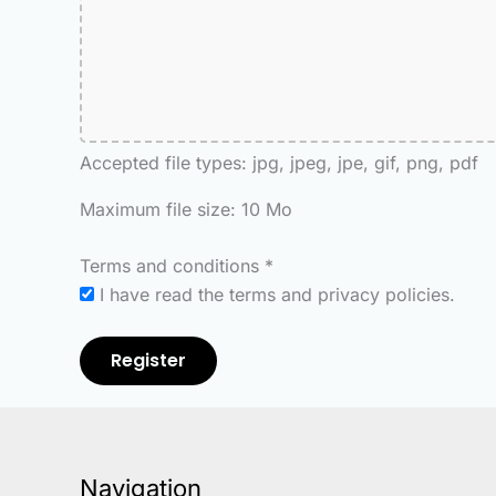
Accepted file types: jpg, jpeg, jpe, gif, png, pdf
Maximum file size: 10 Mo
Terms and conditions
*
I have read the terms and privacy policies.
Register
Navigation