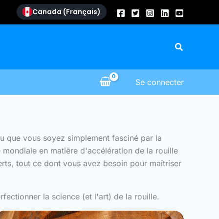
Canada (Français)
Recherch
Se connecter
, ou que vous soyez simplement fasciné par la
 mondiale en matière d'accélération de la rouille
rts, tout ce dont vous avez besoin pour maîtriser
ctionner la science (et l'art) de la rouille.