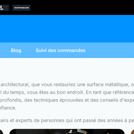
Blog
Suivi des commandes
t architectural, que vous restauriez une surface métallique
l du temps, vous êtes au bon endroit. En tant que référence
profondis, des techniques éprouvées et des conseils d'expe
nfiance.
airs et experts de personnes qui ont passé des années à perfe