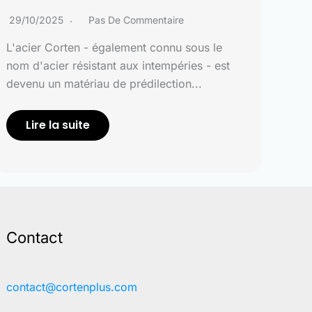
29/10/2025
Pas De Commentaire
L'acier Corten - également connu sous le
nom d'acier résistant aux intempéries - est
devenu un matériau de prédilection...
Lire la suite
Contact
contact@cortenplus.com