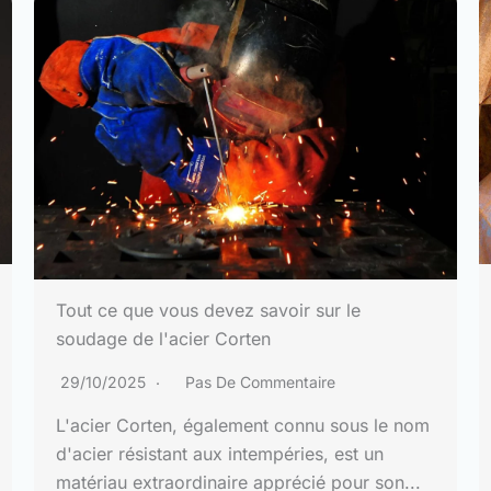
Tout ce que vous devez savoir sur le
soudage de l'acier Corten
29/10/2025
Pas De Commentaire
L'acier Corten, également connu sous le nom
d'acier résistant aux intempéries, est un
matériau extraordinaire apprécié pour son...