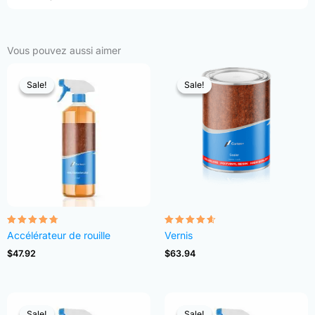
Vous pouvez aussi aimer
Sale!
Sale!
Sale!
Sale!
Note
Note
Accélérateur de rouille
Vernis
4.68
4.54
sur 5
sur 5
$
47.92
$
63.94
Sale!
Sale!
Sale!
Sale!