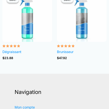
Note
Note
Dégraissant
Brunisseur
4.82
4.83
sur 5
sur 5
$
23.88
$
47.92
Navigation
Mon compte