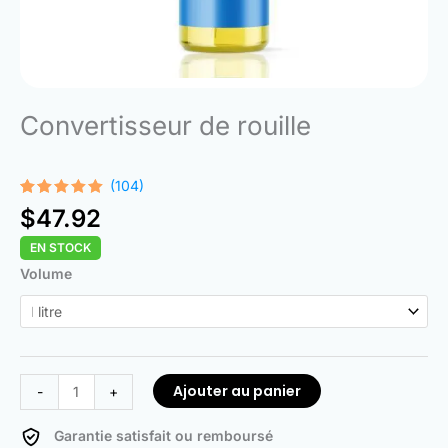
Convertisseur de rouille
(104)
Noté
104
4.99
$
47.92
sur 5
basé sur
EN STOCK
notations
client
quantité
Volume
de
Rust
Converter
Ajouter au panier
-
+
Garantie satisfait ou remboursé