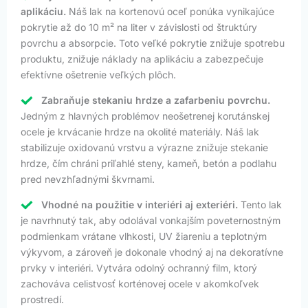
aplikáciu.
Náš lak na kortenovú oceľ ponúka vynikajúce
pokrytie až do 10 m² na liter v závislosti od štruktúry
povrchu a absorpcie. Toto veľké pokrytie znižuje spotrebu
produktu, znižuje náklady na aplikáciu a zabezpečuje
efektívne ošetrenie veľkých plôch.
Zabraňuje stekaniu hrdze a zafarbeniu povrchu.
Jedným z hlavných problémov neošetrenej korutánskej
ocele je krvácanie hrdze na okolité materiály. Náš lak
stabilizuje oxidovanú vrstvu a výrazne znižuje stekanie
hrdze, čím chráni priľahlé steny, kameň, betón a podlahu
pred nevzhľadnými škvrnami.
Vhodné na použitie v interiéri aj exteriéri.
Tento lak
je navrhnutý tak, aby odolával vonkajším poveternostným
podmienkam vrátane vlhkosti, UV žiareniu a teplotným
výkyvom, a zároveň je dokonale vhodný aj na dekoratívne
prvky v interiéri. Vytvára odolný ochranný film, ktorý
zachováva celistvosť korténovej ocele v akomkoľvek
prostredí.