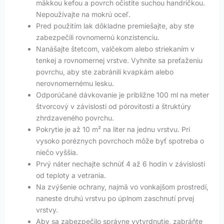
mäkkou kefou a povrch očistite suchou handričkou.
Nepoužívajte na mokrú oceľ.
Pred použitím lak dôkladne premiešajte, aby ste
zabezpečili rovnomernú konzistenciu.
Nanášajte štetcom, valčekom alebo striekaním v
tenkej a rovnomernej vrstve. Vyhnite sa preťaženiu
povrchu, aby ste zabránili kvapkám alebo
nerovnomernému lesku.
Odporúčané dávkovanie je približne 100 ml na meter
štvorcový v závislosti od pórovitosti a štruktúry
zhrdzaveného povrchu.
Pokrytie je až 10 m² na liter na jednu vrstvu. Pri
vysoko poréznych povrchoch môže byť spotreba o
niečo vyššia.
Prvý náter nechajte schnúť 4 až 6 hodín v závislosti
od teploty a vetrania.
Na zvýšenie ochrany, najmä vo vonkajšom prostredí,
naneste druhú vrstvu po úplnom zaschnutí prvej
vrstvy.
Aby sa zabezpečilo správne vytvrdnutie, zabráňte