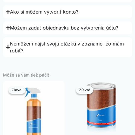
Ako si môžem vytvoriť konto?
Môžem zadať objednávku bez vytvorenia účtu?
Nemôžem nájsť svoju otázku v zozname, čo mám
robiť?
Môže sa vám tiež páčiť
Zľava!
Zľava!
Zľava!
Zľava!