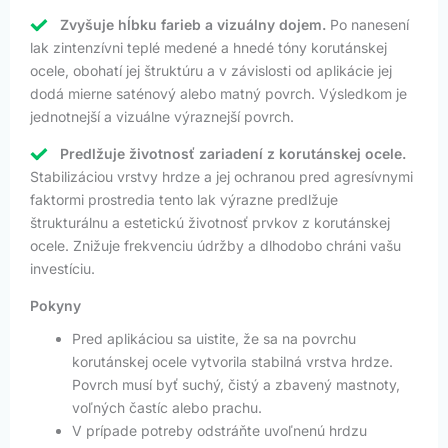
Zvyšuje hĺbku farieb a vizuálny dojem.
Po nanesení
lak zintenzívni teplé medené a hnedé tóny korutánskej
ocele, obohatí jej štruktúru a v závislosti od aplikácie jej
dodá mierne saténový alebo matný povrch. Výsledkom je
jednotnejší a vizuálne výraznejší povrch.
Predlžuje životnosť zariadení z korutánskej ocele.
Stabilizáciou vrstvy hrdze a jej ochranou pred agresívnymi
faktormi prostredia tento lak výrazne predlžuje
štrukturálnu a estetickú životnosť prvkov z korutánskej
ocele. Znižuje frekvenciu údržby a dlhodobo chráni vašu
investíciu.
Pokyny
Pred aplikáciou sa uistite, že sa na povrchu
korutánskej ocele vytvorila stabilná vrstva hrdze.
Povrch musí byť suchý, čistý a zbavený mastnoty,
voľných častíc alebo prachu.
V prípade potreby odstráňte uvoľnenú hrdzu