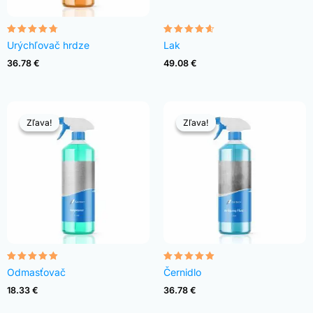
Hodnotenie
Hodnotenie
Urýchľovač hrdze
Lak
4.68
4.54
z 5
z 5
36.78
€
49.08
€
Zľava!
Zľava!
Zľava!
Zľava!
Hodnotenie
Hodnotenie
Odmasťovač
Černidlo
4.82
4.83
z 5
z 5
18.33
€
36.78
€