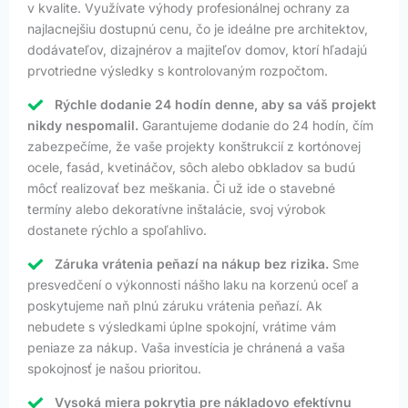
v kvalite. Využívate výhody profesionálnej ochrany za
najlacnejšiu dostupnú cenu, čo je ideálne pre architektov,
dodávateľov, dizajnérov a majiteľov domov, ktorí hľadajú
prvotriedne výsledky s kontrolovaným rozpočtom.
Rýchle dodanie 24 hodín denne, aby sa váš projekt
nikdy nespomalil.
Garantujeme dodanie do 24 hodín, čím
zabezpečíme, že vaše projekty konštrukcií z kortónovej
ocele, fasád, kvetináčov, sôch alebo obkladov sa budú
môcť realizovať bez meškania. Či už ide o stavebné
termíny alebo dekoratívne inštalácie, svoj výrobok
dostanete rýchlo a spoľahlivo.
Záruka vrátenia peňazí na nákup bez rizika.
Sme
presvedčení o výkonnosti nášho laku na korzenú oceľ a
poskytujeme naň plnú záruku vrátenia peňazí. Ak
nebudete s výsledkami úplne spokojní, vrátime vám
peniaze za nákup. Vaša investícia je chránená a vaša
spokojnosť je našou prioritou.
Vysoká miera pokrytia pre nákladovo efektívnu