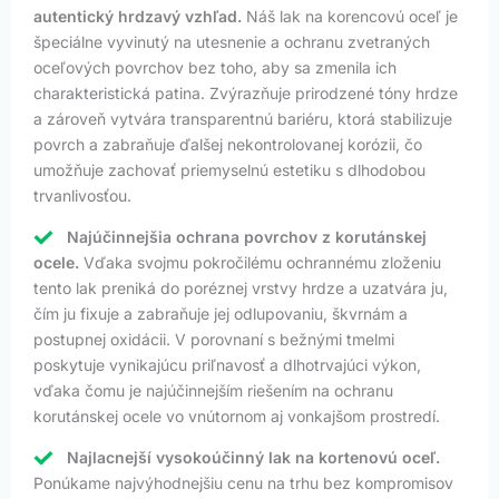
autentický hrdzavý vzhľad.
Náš lak na korencovú oceľ je
špeciálne vyvinutý na utesnenie a ochranu zvetraných
oceľových povrchov bez toho, aby sa zmenila ich
charakteristická patina. Zvýrazňuje prirodzené tóny hrdze
a zároveň vytvára transparentnú bariéru, ktorá stabilizuje
povrch a zabraňuje ďalšej nekontrolovanej korózii, čo
umožňuje zachovať priemyselnú estetiku s dlhodobou
trvanlivosťou.
Najúčinnejšia ochrana povrchov z korutánskej
ocele.
Vďaka svojmu pokročilému ochrannému zloženiu
tento lak preniká do poréznej vrstvy hrdze a uzatvára ju,
čím ju fixuje a zabraňuje jej odlupovaniu, škvrnám a
postupnej oxidácii. V porovnaní s bežnými tmelmi
poskytuje vynikajúcu priľnavosť a dlhotrvajúci výkon,
vďaka čomu je najúčinnejším riešením na ochranu
korutánskej ocele vo vnútornom aj vonkajšom prostredí.
Najlacnejší vysokoúčinný lak na kortenovú oceľ.
Ponúkame najvýhodnejšiu cenu na trhu bez kompromisov