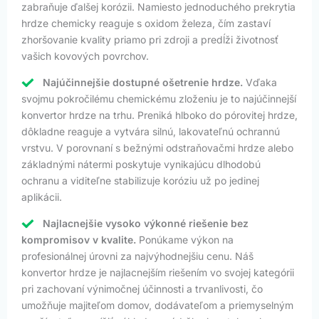
zabraňuje ďalšej korózii. Namiesto jednoduchého prekrytia
hrdze chemicky reaguje s oxidom železa, čím zastaví
zhoršovanie kvality priamo pri zdroji a predĺži životnosť
vašich kovových povrchov.
Najúčinnejšie dostupné ošetrenie hrdze.
Vďaka
svojmu pokročilému chemickému zloženiu je to najúčinnejší
konvertor hrdze na trhu. Preniká hlboko do pórovitej hrdze,
dôkladne reaguje a vytvára silnú, lakovateľnú ochrannú
vrstvu. V porovnaní s bežnými odstraňovačmi hrdze alebo
základnými nátermi poskytuje vynikajúcu dlhodobú
ochranu a viditeľne stabilizuje koróziu už po jedinej
aplikácii.
Najlacnejšie vysoko výkonné riešenie bez
kompromisov v kvalite.
Ponúkame výkon na
profesionálnej úrovni za najvýhodnejšiu cenu. Náš
konvertor hrdze je najlacnejším riešením vo svojej kategórii
pri zachovaní výnimočnej účinnosti a trvanlivosti, čo
umožňuje majiteľom domov, dodávateľom a priemyselným