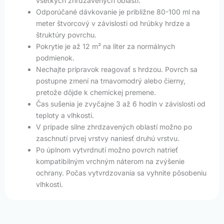
všetkých zhrdzavených oblastí.
Odporúčané dávkovanie je približne 80-100 ml na
meter štvorcový v závislosti od hrúbky hrdze a
štruktúry povrchu.
Pokrytie je až 12 m² na liter za normálnych
podmienok.
Nechajte prípravok reagovať s hrdzou. Povrch sa
postupne zmení na tmavomodrý alebo čierny,
pretože dôjde k chemickej premene.
Čas sušenia je zvyčajne 3 až 6 hodín v závislosti od
teploty a vlhkosti.
V prípade silne zhrdzavených oblastí možno po
zaschnutí prvej vrstvy naniesť druhú vrstvu.
Po úplnom vytvrdnutí možno povrch natrieť
kompatibilným vrchným náterom na zvýšenie
ochrany. Počas vytvrdzovania sa vyhnite pôsobeniu
vlhkosti.