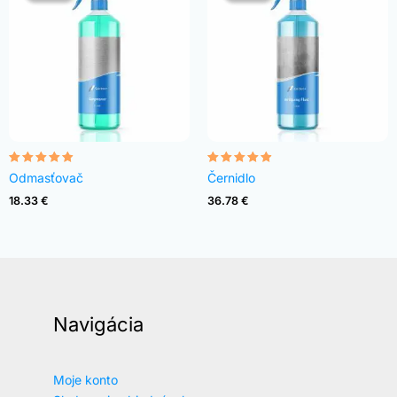
Hodnotenie
Hodnotenie
Odmasťovač
Černidlo
4.82
4.83
z 5
z 5
18.33
€
36.78
€
Navigácia
Moje konto