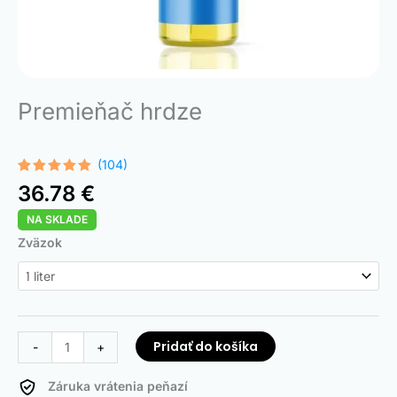
Premieňač hrdze
(104)
Hodnotenie
104
36.78
€
4.99
z 5 na
základe
NA SKLADE
zákazníckych
recenzií
množstvo
Zväzok
Rust
Converter
Pridať do košíka
-
+
Záruka vrátenia peňazí