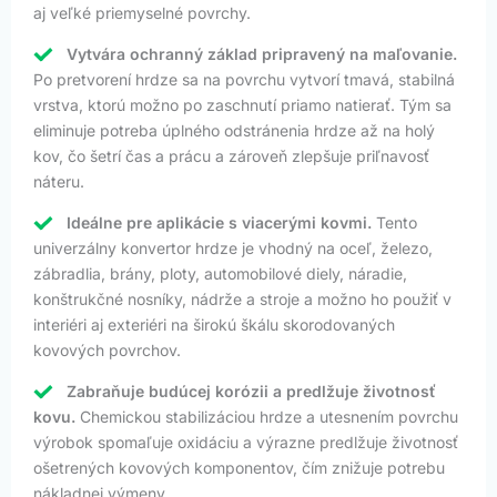
aj veľké priemyselné povrchy.
Vytvára ochranný základ pripravený na maľovanie.
Po pretvorení hrdze sa na povrchu vytvorí tmavá, stabilná
vrstva, ktorú možno po zaschnutí priamo natierať. Tým sa
eliminuje potreba úplného odstránenia hrdze až na holý
kov, čo šetrí čas a prácu a zároveň zlepšuje priľnavosť
náteru.
Ideálne pre aplikácie s viacerými kovmi.
Tento
univerzálny konvertor hrdze je vhodný na oceľ, železo,
zábradlia, brány, ploty, automobilové diely, náradie,
konštrukčné nosníky, nádrže a stroje a možno ho použiť v
interiéri aj exteriéri na širokú škálu skorodovaných
kovových povrchov.
Zabraňuje budúcej korózii a predlžuje životnosť
kovu.
Chemickou stabilizáciou hrdze a utesnením povrchu
výrobok spomaľuje oxidáciu a výrazne predlžuje životnosť
ošetrených kovových komponentov, čím znižuje potrebu
nákladnej výmeny.