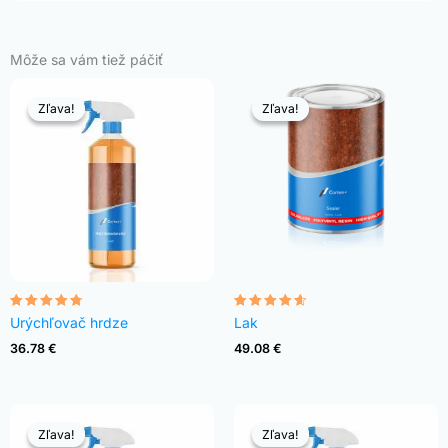
Môže sa vám tiež páčiť
Zľava!
Zľava!
Zľava!
Zľava!
Hodnotenie
Hodnotenie
Urýchľovač hrdze
Lak
4.68
4.54
z 5
z 5
36.78
€
49.08
€
Zľava!
Zľava!
Zľava!
Zľava!