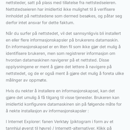
nettsteder, satt på plass med tillatelse fra nettstedseieren.
Nettstedseieren har imidlertid ikke mulighet til å verifisere
innholdet på nettstedene som dermed besøkes, og påtar seg
derfor intet ansvar for dette faktum.
Når du surfer på nettstedet, vil det sannsynligvis bli installert
en eller flere informasjonskapsler på brukerens datamaskin.
En informasjonskapsel er en liten fil som ikke gjør det mulig å
identifisere brukeren, men som registrerer informasjon om
hvordan datamaskinen navigerer på et nettsted. Disse
opplysningene er ment å gjøre det lettere å navigere på
nettstedet, og de er også ment å gjøre det mulig å foreta ulike
målinger av oppmøte.
Hvis du nekter å installere en informasjonskapsel, kan det
gjøre det umulig å få tilgang til visse tjenester. Brukeren kan
imidlertid konfigurere datamaskinen sin på følgende måte for
å nekte installasjon av informasjonskapsler :
I Internet Explorer: fanen Verktøy (piktogram i form av et
tannhjul øverst til høyre) / Internett-alternativer. Klikk på