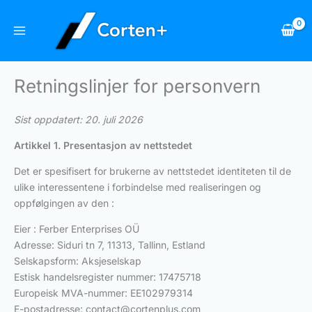
Hopp
rett
til
innholdet
Retningslinjer for personvern
Sist oppdatert: 20. juli 2026
Artikkel 1. Presentasjon av nettstedet
Det er spesifisert for brukerne av nettstedet identiteten til de
ulike interessentene i forbindelse med realiseringen og
oppfølgingen av den :
Eier : Ferber Enterprises OÜ
Adresse: Siduri tn 7, 11313, Tallinn, Estland
Selskapsform: Aksjeselskap
Estisk handelsregister nummer: 17475718
Europeisk MVA-nummer: EE102979314
E-postadresse:
contact@cortenplus.com