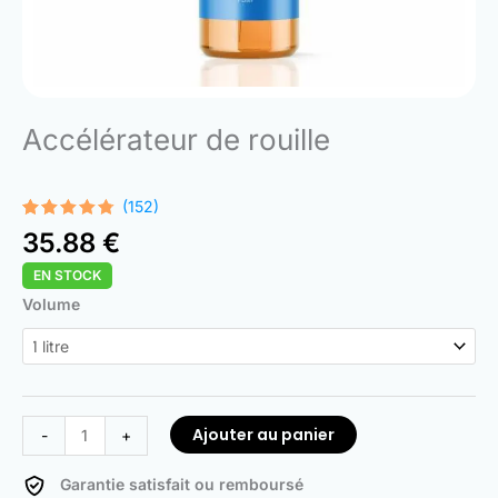
Accélérateur de rouille
(152)
Noté
152
4.68
35.88
€
sur 5
basé
EN STOCK
sur
notations
quantité
Volume
client
de
Rust
Accelerator
Ajouter au panier
-
+
Garantie satisfait ou remboursé