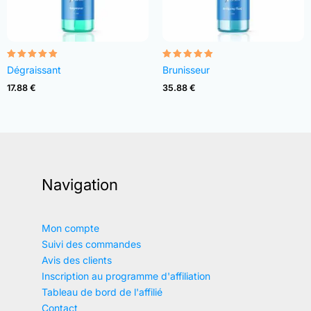
Note
Note
Dégraissant
Brunisseur
4.82
4.83
sur 5
sur 5
17.88
€
35.88
€
Navigation
Mon compte
Suivi des commandes
Avis des clients
Inscription au programme d'affiliation
Tableau de bord de l'affilié
Contact