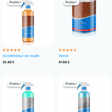
Promo !
Promo !
Promo !
Promo !
Note
Note
Accélérateur de rouille
Vernis
4.68
4.54
sur 5
sur 5
35.88
€
47.88
€
Promo !
Promo !
Promo !
Promo !