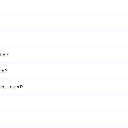
tes?
tes?
 verzögert?