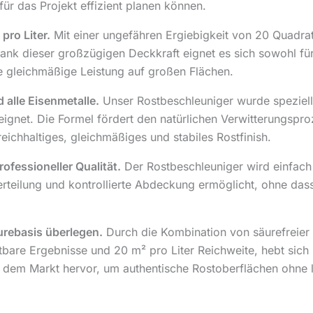
für das Projekt effizient planen können.
pro Liter.
Mit einer ungefähren Ergiebigkeit von 20 Quadrat
ank dieser großzügigen Deckkraft eignet es sich sowohl für
ne gleichmäßige Leistung auf großen Flächen.
 alle Eisenmetalle.
Unser Rostbeschleuniger wurde speziell f
eignet. Die Formel fördert den natürlichen Verwitterungspr
reichhaltiges, gleichmäßiges und stabiles Rostfinish.
fessioneller Qualität.
Der Rostbeschleuniger wird einfach 
 Verteilung und kontrollierte Abdeckung ermöglicht, ohne d
urebasis überlegen.
Durch die Kombination von säurefreier Si
htbare Ergebnisse und 20 m² pro Liter Reichweite, hebt sich
f dem Markt hervor, um authentische Rostoberflächen ohne la