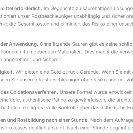
ittel erforderlich.
Im Gegensatz zu säurehaltigen Lösungen,
tioniert unser Rostbeschleuniger unabhängig und sicher oh
enkt die Gesamtkosten und eliminiert das Risiko einer unsa
i der Anwendung.
Ohne ätzende Säuren gibt es keine schäd
aktionen mit umgebenden Materialien. Dies macht die Verwe
h angenehmer und sicherer.
igkeit.
Wir bieten eine Geld-zurück-Garantie. Wenn Sie mit 
können Sie unseren Rostbeschleuniger ohne Risiko und mit vo
des Oxidationsverfahren.
Unsere Formel wurde entwickelt, 
ine tiefe, authentische Patina zu gewährleisten, die archite
hält gleichzeitig die volle Kontrolle über das ästhetische Er
ten und Rostbildung nach einer Stunde.
Nach dem Auftragen
nsprozesses deutlich anzeigt. Nach einer Stunde beginnt ec