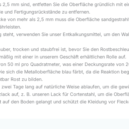
 2,5 mm sind, entfetten Sie die Oberfläche gründlich mit ei
le und Fertigungsrückstände zu entfernen.
cke von mehr als 2,5 mm muss die Oberfläche sandgestrah
hrleisten.
g steht, verwenden Sie unser Entkalkungsmittel, um den Wa
auber, trocken und staubfrei ist, bevor Sie den Rostbeschleu
äßig mit einer in unserem Geschäft erhältlichen Rolle auf.
on 50 ml pro Quadratmeter, was einer Deckungsrate von 20 
 sich die Metalloberfläche blau färbt, da die Reaktion beg
tbar Rost zu bilden.
 zwei Tage lang auf natürliche Weise ablaufen, um die gewü
ack auf, z. B. unseren Lack für Cortenstahl, um die Oberflä
t auf den Boden gelangt und schützt die Kleidung vor Flec