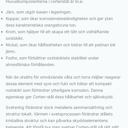
Huvudkomponenterna i cortenstål är bl.a:
Järn, som utgör basen i legeringen.
Koppar, som ökar korrosionsbeständigheten och ger ytan
dess karakteristiska orangebruna ton.
Krom, som hjälper till att skapa ett tätt och vidhäftande
oxidskikt.
Nickel, som ökar hållfastheten och bidrar till att patinan blir
jämn.
Fosfor, som förbättrar oxidskiktets stabilitet under
atmosfäriska förhållanden.
När de utsätts för omväxlande våta och torra miljöer reagerar
dessa element med syre och fukt och bildar ett kompakt
rostskikt som förhindrar ytterligare korrosion. Denna
egenskap ger Corten-stål dess hållbarhet och självskydd.
Svetsning förändrar dock metallens sammansättning och
struktur lokalt. Värmen i svetsprocessen förändrar stålets
kristallina struktur och kan påverka skyddselementens
beteende. Att förstå hur man svetsar Corten-stål på rätt sätt