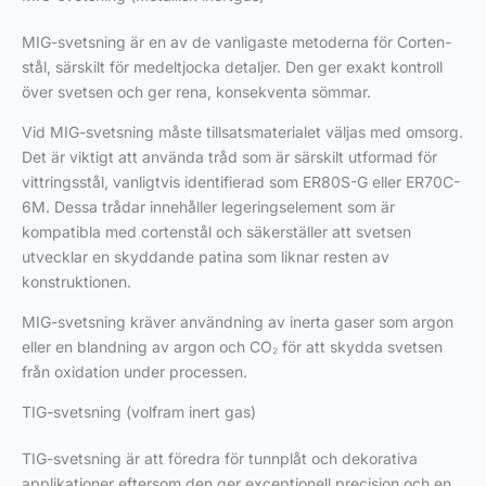
MIG-svetsning är en av de vanligaste metoderna för Corten-
stål, särskilt för medeltjocka detaljer. Den ger exakt kontroll
över svetsen och ger rena, konsekventa sömmar.
Vid MIG-svetsning måste tillsatsmaterialet väljas med omsorg.
Det är viktigt att använda tråd som är särskilt utformad för
vittringsstål, vanligtvis identifierad som ER80S-G eller ER70C-
6M. Dessa trådar innehåller legeringselement som är
kompatibla med cortenstål och säkerställer att svetsen
utvecklar en skyddande patina som liknar resten av
konstruktionen.
MIG-svetsning kräver användning av inerta gaser som argon
eller en blandning av argon och CO₂ för att skydda svetsen
från oxidation under processen.
TIG-svetsning (volfram inert gas)
TIG-svetsning är att föredra för tunnplåt och dekorativa
applikationer eftersom den ger exceptionell precision och en