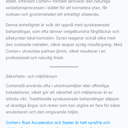
stålet. Eftersom Corten+-formeln aktiverar den naturliga
oxidationsprocessen i stället för att korrodera ytan, får
svetsen och grundmetallen ett enhetligt utseende.
Denna enhetlighet är svår att uppnå med syrabaserade
behandlingar, som ofta lämnar oregelbundna färgfläckar och
påskyndar lokal korrosion. Syran reagerar också olika med
den svetsade metallen, vilket skapar synlig missfärgning. Med
Corten+ utvecklas patinan jämnt, vilket resulterar i en
professionell och naturlig finish.
Säkerhets- och miljöhänsyn
Cortenstål används ofta i utomhusmiljöer eller offentliga
installationer, vilket gör att säkerhet och miljöansvar är av
största vikt. Traditionella syrabaserade behandlingar släpper
ut skadliga ångor och rester som kan utgöra en fara för både
användaren och den omgivande miljön.
Corten+ Rust Accelerator och Sealer är helt syrafria och