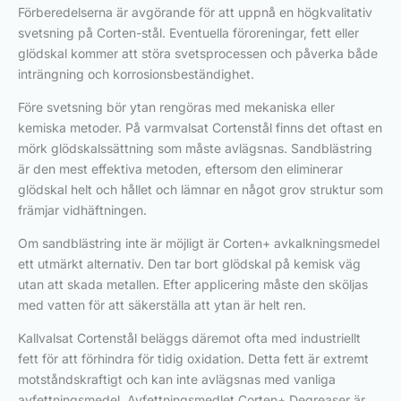
Förberedelserna är avgörande för att uppnå en högkvalitativ
svetsning på Corten-stål. Eventuella föroreningar, fett eller
glödskal kommer att störa svetsprocessen och påverka både
inträngning och korrosionsbeständighet.
Före svetsning bör ytan rengöras med mekaniska eller
kemiska metoder. På varmvalsat Cortenstål finns det oftast en
mörk glödskalssättning som måste avlägsnas. Sandblästring
är den mest effektiva metoden, eftersom den eliminerar
glödskal helt och hållet och lämnar en något grov struktur som
främjar vidhäftningen.
Om sandblästring inte är möjligt är Corten+ avkalkningsmedel
ett utmärkt alternativ. Den tar bort glödskal på kemisk väg
utan att skada metallen. Efter applicering måste den sköljas
med vatten för att säkerställa att ytan är helt ren.
Kallvalsat Cortenstål beläggs däremot ofta med industriellt
fett för att förhindra för tidig oxidation. Detta fett är extremt
motståndskraftigt och kan inte avlägsnas med vanliga
avfettningsmedel. Avfettningsmedlet Corten+ Degreaser är