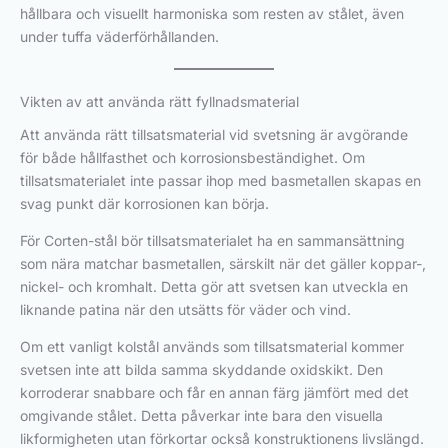
hållbara och visuellt harmoniska som resten av stålet, även
under tuffa väderförhållanden.
Vikten av att använda rätt fyllnadsmaterial
Att använda rätt tillsatsmaterial vid svetsning är avgörande
för både hållfasthet och korrosionsbeständighet. Om
tillsatsmaterialet inte passar ihop med basmetallen skapas en
svag punkt där korrosionen kan börja.
För Corten-stål bör tillsatsmaterialet ha en sammansättning
som nära matchar basmetallen, särskilt när det gäller koppar-,
nickel- och kromhalt. Detta gör att svetsen kan utveckla en
liknande patina när den utsätts för väder och vind.
Om ett vanligt kolstål används som tillsatsmaterial kommer
svetsen inte att bilda samma skyddande oxidskikt. Den
korroderar snabbare och får en annan färg jämfört med det
omgivande stålet. Detta påverkar inte bara den visuella
likformigheten utan förkortar också konstruktionens livslängd.