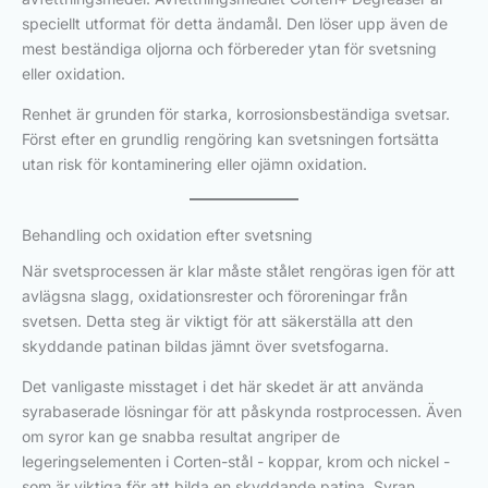
speciellt utformat för detta ändamål. Den löser upp även de
mest beständiga oljorna och förbereder ytan för svetsning
eller oxidation.
Renhet är grunden för starka, korrosionsbeständiga svetsar.
Först efter en grundlig rengöring kan svetsningen fortsätta
utan risk för kontaminering eller ojämn oxidation.
Behandling och oxidation efter svetsning
När svetsprocessen är klar måste stålet rengöras igen för att
avlägsna slagg, oxidationsrester och föroreningar från
svetsen. Detta steg är viktigt för att säkerställa att den
skyddande patinan bildas jämnt över svetsfogarna.
Det vanligaste misstaget i det här skedet är att använda
syrabaserade lösningar för att påskynda rostprocessen. Även
om syror kan ge snabba resultat angriper de
legeringselementen i Corten-stål - koppar, krom och nickel -
som är viktiga för att bilda en skyddande patina. Syran