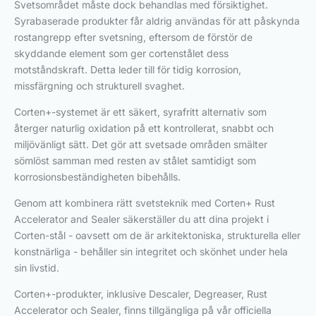
Svetsområdet måste dock behandlas med försiktighet.
Syrabaserade produkter får aldrig användas för att påskynda
rostangrepp efter svetsning, eftersom de förstör de
skyddande element som ger cortenstålet dess
motståndskraft. Detta leder till för tidig korrosion,
missfärgning och strukturell svaghet.
Corten+-systemet är ett säkert, syrafritt alternativ som
återger naturlig oxidation på ett kontrollerat, snabbt och
miljövänligt sätt. Det gör att svetsade områden smälter
sömlöst samman med resten av stålet samtidigt som
korrosionsbeständigheten bibehålls.
Genom att kombinera rätt svetsteknik med Corten+ Rust
Accelerator and Sealer säkerställer du att dina projekt i
Corten-stål - oavsett om de är arkitektoniska, strukturella eller
konstnärliga - behåller sin integritet och skönhet under hela
sin livstid.
Corten+-produkter, inklusive Descaler, Degreaser, Rust
Accelerator och Sealer, finns tillgängliga på vår officiella