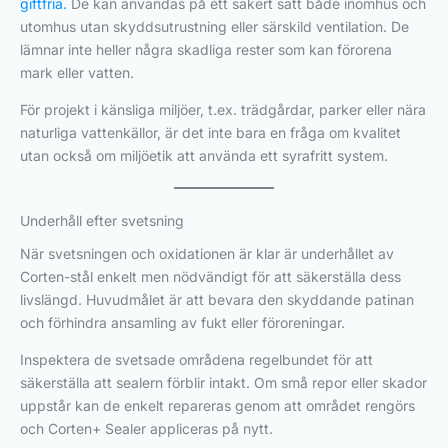
giftfria.
De kan användas på ett säkert sätt både inomhus och
utomhus utan skyddsutrustning eller särskild ventilation. De
lämnar inte heller några skadliga rester som kan förorena
mark eller vatten.
För projekt i känsliga miljöer, t.ex. trädgårdar, parker eller nära
naturliga vattenkällor, är det inte bara en fråga om kvalitet
utan också om miljöetik att använda ett syrafritt system.
Underhåll efter svetsning
När svetsningen och oxidationen är klar är underhållet av
Corten-stål enkelt men nödvändigt för att säkerställa dess
livslängd. Huvudmålet är att bevara den skyddande patinan
och förhindra ansamling av fukt eller föroreningar.
Inspektera de svetsade områdena regelbundet för att
säkerställa att sealern förblir intakt. Om små repor eller skador
uppstår kan de enkelt repareras genom att området rengörs
och Corten+ Sealer appliceras på nytt.