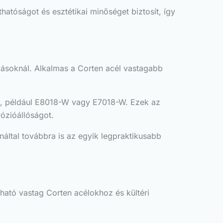
thatóságot és esztétikai minőséget biztosít, így
azásoknál. Alkalmas a Corten acél vastagabb
at, például E8018-W vagy E7018-W. Ezek az
rózióállóságot.
által továbbra is az egyik legpraktikusabb
ható vastag Corten acélokhoz és kültéri