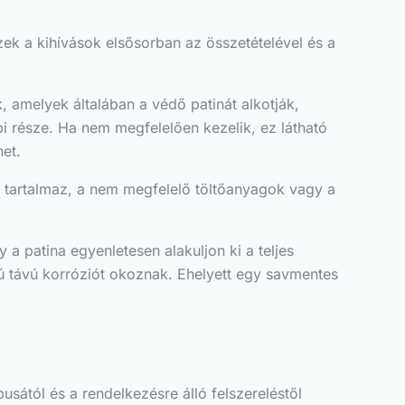
ek a kihívások elsősorban az összetételével és a
 amelyek általában a védő patinát alkotják,
bi része. Ha nem megfelelően kezelik, ez látható
et.
t tartalmaz, a nem megfelelő töltőanyagok vagy a
y a patina egyenletesen alakuljon ki a teljes
zú távú korróziót okoznak. Ehelyett egy savmentes
sától és a rendelkezésre álló felszereléstől