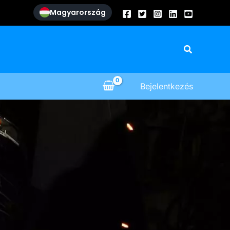
Magyarország
Search
Bejelentkezés