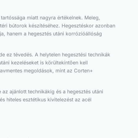
 tartóssága miatt nagyra értékelnek. Meleg,
ültéri bútorok készítéséhez. Hegesztéskor azonban
ja, hanem a hegesztés utáni korrózióállóság
e ez tévedés. A helytelen hegesztési technikák
ni kezeléseket is körültekintően kell
s savmentes megoldások, mint az Corten+
e az ajánlott technikákig és a hegesztés utáni
 hiteles esztétikus kivitelezést az acél