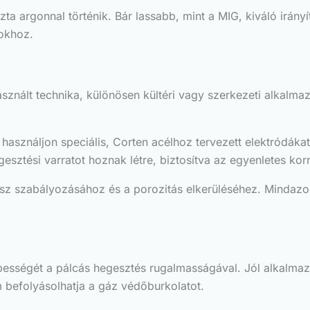
ta argonnal történik. Bár lassabb, mint a MIG, kiváló irányí
bokhoz.
sznált technika, különösen kültéri vagy szerkezeti alkalm
használjon speciális, Corten acélhoz tervezett elektródák
sztési varratot hoznak létre, biztosítva az egyenletes kor
ssz szabályozásához és a porozitás elkerüléséhez. Mindazon
bességét a pálcás hegesztés rugalmasságával. Jól alkalmaz
 befolyásolhatja a gáz védőburkolatot.