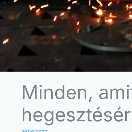
Minden, amit
hegesztésérő