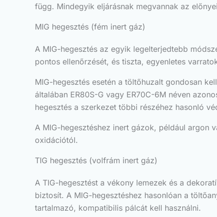
függ. Mindegyik eljárásnak megvannak az előnyei 
MIG hegesztés (fém inert gáz)
A MIG-hegesztés az egyik legelterjedtebb módsze
pontos ellenőrzését, és tiszta, egyenletes varrat
MIG-hegesztés esetén a töltőhuzalt gondosan kell 
általában ER80S-G vagy ER70C-6M néven azonosíta
hegesztés a szerkezet többi részéhez hasonló véd
A MIG-hegesztéshez inert gázok, például argon 
oxidációtól.
TIG hegesztés (volfrám inert gáz)
A TIG-hegesztést a vékony lemezek és a dekoratív
biztosít. A MIG-hegesztéshez hasonlóan a töltőan
tartalmazó, kompatibilis pálcát kell használni.