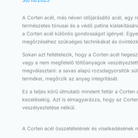
30/10/2025
A Corten acél, más néven időjárásálló acél, egy r
természetes tónusai és a védő patina kialakításá
a Corten acél különös gondosságot igényel. Egye
megőrzéséhez szükséges technikákat és óvintézk
Sokan azt feltételezik, hogy a Corten acél hege
vagy a nem megfelelő töltőanyagok veszélyeztethe
megválasztani: a savas alapú rozsdagyorsítók súl
termékei, megőrzik az anyag integritását.
Ez a teljes körű útmutató mindent feltár a Corten 
kezelésekig. Azt is elmagyarázza, hogy az Corten+
veszélyeztetése nélkül.
A Corten acél összetételének és viselkedésének 