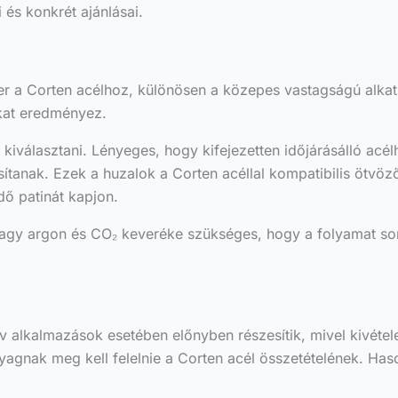
és konkrét ajánlásai.
r a Corten acélhoz, különösen a közepes vastagságú alkat
okat eredményez.
kiválasztani. Lényeges, hogy kifejezetten időjárásálló acél
nak. Ezek a huzalok a Corten acéllal kompatibilis ötvözőe
ő patinát kapjon.
vagy argon és CO₂ keveréke szükséges, hogy a folyamat sor
 alkalmazások esetében előnyben részesítik, mivel kivételes
yagnak meg kell felelnie a Corten acél összetételének. Has