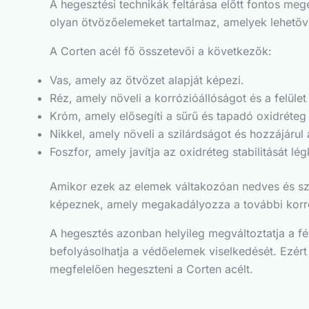
A hegesztési technikák feltárása előtt fontos meg
olyan ötvözőelemeket tartalmaz, amelyek lehetővé
A Corten acél fő összetevői a következők:
Vas, amely az ötvözet alapját képezi.
Réz, amely növeli a korrózióállóságot és a felület
Króm, amely elősegíti a sűrű és tapadó oxidréteg 
Nikkel, amely növeli a szilárdságot és hozzájárul
Foszfor, amely javítja az oxidréteg stabilitását l
Amikor ezek az elemek váltakozóan nedves és sz
képeznek, amely megakadályozza a további korróz
A hegesztés azonban helyileg megváltoztatja a fém
befolyásolhatja a védőelemek viselkedését. Ezér
megfelelően hegeszteni a Corten acélt.