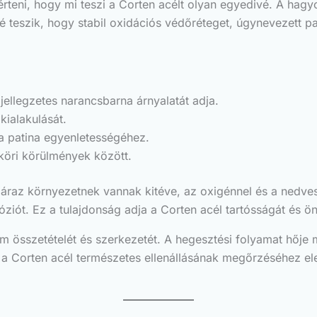
érteni, hogy mi teszi a Corten acélt olyan egyedivé. A hag
 teszik, hogy stabil oxidációs védőréteget, úgynevezett p
 jellegzetes narancsbarna árnyalatát adja.
kialakulását.
 a patina egyenletességéhez.
égköri körülmények között.
áraz környezetnek vannak kitéve, az oxigénnel és a nedve
iót. Ez a tulajdonság adja a Corten acél tartósságát és ö
 összetételét és szerkezetét. A hegesztési folyamat hője m
t a Corten acél természetes ellenállásának megőrzéséhez e