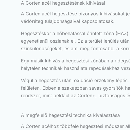
A Corten acél hegesztésének kihívásai
A Corten acél hegesztése bizonyos kihívásokat je
védőréteg tulajdonságaival kapcsolatosak.
Hegesztéskor a hőbehatással érintett zóna (HAZ) 
egyenetlenül oszlanak el. Ez a terület lehűlés ut
színkülönbségeket, és ami még fontosabb, a korr
Egy másik kihívás a hegesztési zónában a ridegs
helytelen technikák használata repedésekhez veze
Végül a hegesztés utáni oxidáció érzékeny lépés. A 
felületen. Ebben a szakaszban savas gyorsítók ha
rendszer, mint például az Corten+, biztonságos és 
A megfelelő hegesztési technika kiválasztása
A Corten acélhoz többféle hegesztési módszer alka