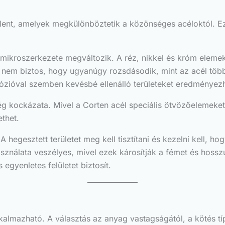
lent, amelyek megkülönböztetik a közönséges acéloktól. Ez
mikroszerkezete megváltozik. A réz, nikkel és króm elemek,
án nem biztos, hogy ugyanúgy rozsdásodik, mint az acél töb
ózióval szemben kevésbé ellenálló területeket eredményezh
ég kockázata. Mivel a Corten acél speciális ötvözőelemeke
thet.
hegesztett területet meg kell tisztítani és kezelni kell, hog
sználata veszélyes, mivel ezek károsítják a fémet és hoss
egyenletes felületet biztosít.
lmazható. A választás az anyag vastagságától, a kötés típu