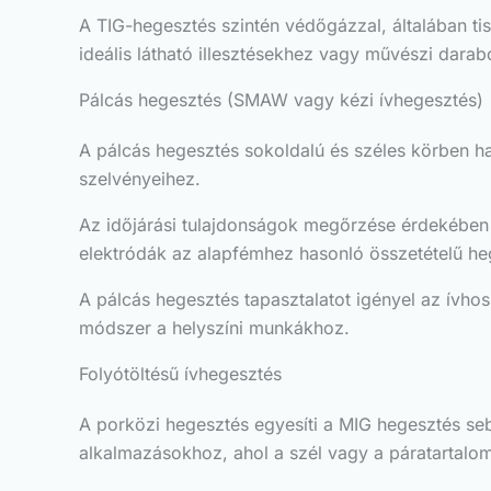
A TIG-hegesztés szintén védőgázzal, általában tisz
ideális látható illesztésekhez vagy művészi dara
Pálcás hegesztés (SMAW vagy kézi ívhegesztés)
A pálcás hegesztés sokoldalú és széles körben ha
szelvényeihez.
Az időjárási tulajdonságok megőrzése érdekében 
elektródák az alapfémhez hasonló összetételű hege
A pálcás hegesztés tapasztalatot igényel az ívho
módszer a helyszíni munkákhoz.
Folyótöltésű ívhegesztés
A porközi hegesztés egyesíti a MIG hegesztés se
alkalmazásokhoz, ahol a szél vagy a páratartalom