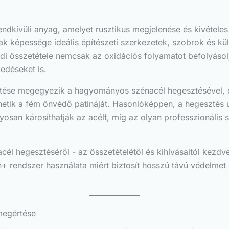
endkívüli anyag, amelyet rusztikus megjelenése és kivételes
nak képessége ideális építészeti szerkezetek, szobrok és k
di összetétele nemcsak az oxidációs folyamatot befolyásol
edéseket is.
sztése megegyezik a hagyományos szénacél hegesztésével, d
tik a fém önvédő patináját. Hasonlóképpen, a hegesztés utá
yosan károsíthatják az acélt, míg az olyan professzionáli
acél hegesztéséről - az összetételétől és kihívásaitól kezdv
 rendszer használata miért biztosít hosszú távú védelmet és
megértése