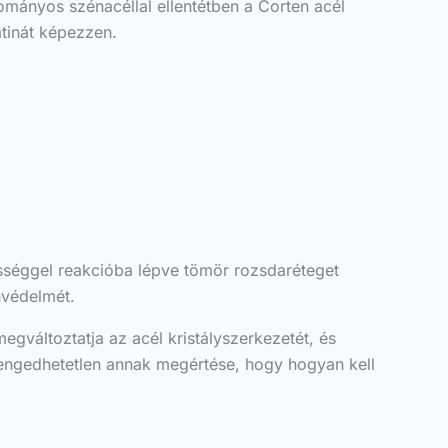
yományos szénacéllal ellentétben a Corten acél
atinát képezzen.
sséggel reakcióba lépve tömör rozsdaréteget
nvédelmét.
egváltoztatja az acél kristályszerkezetét, és
lengedhetetlen annak megértése, hogy hogyan kell