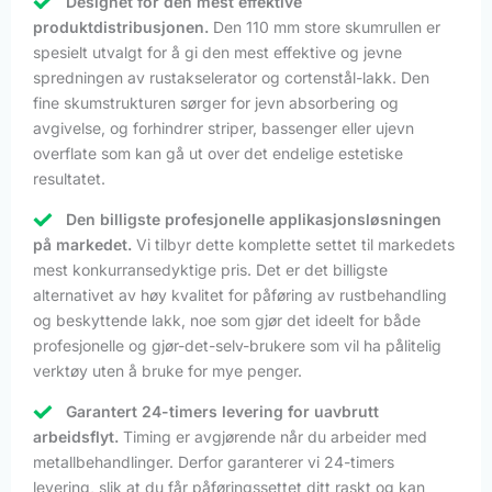
Designet for den mest effektive
produktdistribusjonen.
Den 110 mm store skumrullen er
spesielt utvalgt for å gi den mest effektive og jevne
spredningen av rustakselerator og cortenstål-lakk. Den
fine skumstrukturen sørger for jevn absorbering og
avgivelse, og forhindrer striper, bassenger eller ujevn
overflate som kan gå ut over det endelige estetiske
resultatet.
Den billigste profesjonelle applikasjonsløsningen
på markedet.
Vi tilbyr dette komplette settet til markedets
mest konkurransedyktige pris. Det er det billigste
alternativet av høy kvalitet for påføring av rustbehandling
og beskyttende lakk, noe som gjør det ideelt for både
profesjonelle og gjør-det-selv-brukere som vil ha pålitelig
verktøy uten å bruke for mye penger.
Garantert 24-timers levering for uavbrutt
arbeidsflyt.
Timing er avgjørende når du arbeider med
metallbehandlinger. Derfor garanterer vi 24-timers
levering, slik at du får påføringssettet ditt raskt og kan