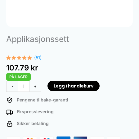
Applikasjonssett
(51)
Vurdert
51
107.79
kr
4.94
av 5
basert på
PÅ LAGER
kundevurderinger
Application
Legg i handlekurv
-
+
Kit
antall
Pengene tilbake-garanti
Ekspresslevering
Sikker betaling