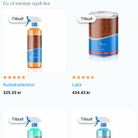
Du vil kanskje også like
Tilbud!
Tilbud!
Tilbud!
Tilbud!
Vurdert
Vurdert
Rustakselerator
Lakk
4.68
4.54
av 5
av 5
325.55
kr
434.43
kr
Tilbud!
Tilbud!
Tilbud!
Tilbud!