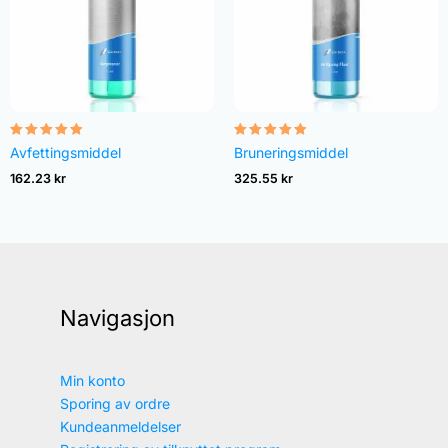
Vurdert
Vurdert
Avfettingsmiddel
Bruneringsmiddel
4.82
4.83
av 5
av 5
162.23
kr
325.55
kr
Navigasjon
Min konto
Sporing av ordre
Kundeanmeldelser