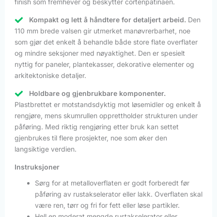
finish som fremhever og beskytter cortenpatinaen.
Kompakt og lett å håndtere for detaljert arbeid.
Den
110 mm brede valsen gir utmerket manøvrerbarhet, noe
som gjør det enkelt å behandle både store flate overflater
og mindre seksjoner med nøyaktighet. Den er spesielt
nyttig for paneler, plantekasser, dekorative elementer og
arkitektoniske detaljer.
Holdbare og gjenbrukbare komponenter.
Plastbrettet er motstandsdyktig mot løsemidler og enkelt å
rengjøre, mens skumrullen opprettholder strukturen under
påføring. Med riktig rengjøring etter bruk kan settet
gjenbrukes til flere prosjekter, noe som øker den
langsiktige verdien.
Instruksjoner
Sørg for at metalloverflaten er godt forberedt før
påføring av rustakselerator eller lakk. Overflaten skal
være ren, tørr og fri for fett eller løse partikler.
Hell en moderat mengde rustakselerator eller