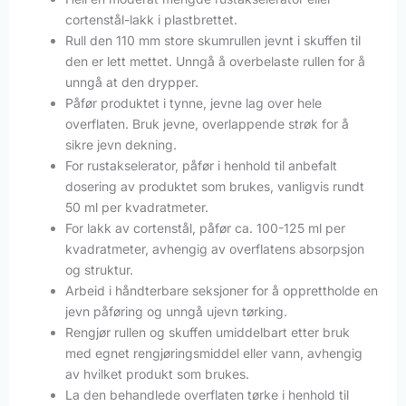
cortenstål-lakk i plastbrettet.
Rull den 110 mm store skumrullen jevnt i skuffen til
den er lett mettet. Unngå å overbelaste rullen for å
unngå at den drypper.
Påfør produktet i tynne, jevne lag over hele
overflaten. Bruk jevne, overlappende strøk for å
sikre jevn dekning.
For rustakselerator, påfør i henhold til anbefalt
dosering av produktet som brukes, vanligvis rundt
50 ml per kvadratmeter.
For lakk av cortenstål, påfør ca. 100-125 ml per
kvadratmeter, avhengig av overflatens absorpsjon
og struktur.
Arbeid i håndterbare seksjoner for å opprettholde en
jevn påføring og unngå ujevn tørking.
Rengjør rullen og skuffen umiddelbart etter bruk
med egnet rengjøringsmiddel eller vann, avhengig
av hvilket produkt som brukes.
La den behandlede overflaten tørke i henhold til