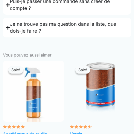
Puis-je passer une commande sans créer de
compte ?
Je ne trouve pas ma question dans la liste, que
dois-je faire ?
Vous pouvez aussi aimer
Sale!
Sale!
Sale!
Sale!
Rated
Rated
Accélérateur de rouille
Vernis