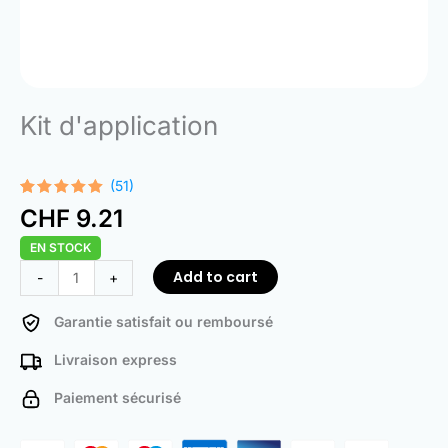
Kit d'application
(51)
Rated
51
4.94
CHF
9.21
out of 5
based on
EN STOCK
customer
ratings
Application
Add to cart
-
+
Kit
quantity
Garantie satisfait ou remboursé
Livraison express
Paiement sécurisé