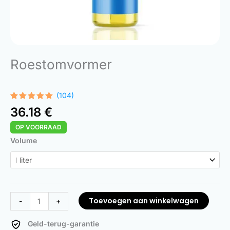
Roestomvormer
(104)
Gewaardeerd
104
36.18
€
4.99
op 5
gebaseerd
OP VOORRAAD
op
klant
waarderingen
Rust
Volume
Converter
aantal
Toevoegen aan winkelwagen
-
+
Geld-terug-garantie