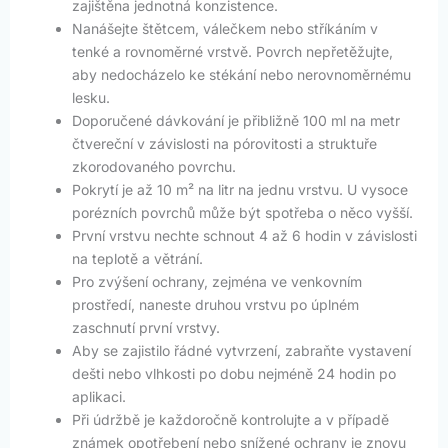
zajištěna jednotná konzistence.
Nanášejte štětcem, válečkem nebo stříkáním v
tenké a rovnoměrné vrstvě. Povrch nepřetěžujte,
aby nedocházelo ke stékání nebo nerovnoměrnému
lesku.
Doporučené dávkování je přibližně 100 ml na metr
čtvereční v závislosti na pórovitosti a struktuře
zkorodovaného povrchu.
Pokrytí je až 10 m² na litr na jednu vrstvu. U vysoce
porézních povrchů může být spotřeba o něco vyšší.
První vrstvu nechte schnout 4 až 6 hodin v závislosti
na teplotě a větrání.
Pro zvýšení ochrany, zejména ve venkovním
prostředí, naneste druhou vrstvu po úplném
zaschnutí první vrstvy.
Aby se zajistilo řádné vytvrzení, zabraňte vystavení
dešti nebo vlhkosti po dobu nejméně 24 hodin po
aplikaci.
Při údržbě je každoročně kontrolujte a v případě
známek opotřebení nebo snížené ochrany je znovu