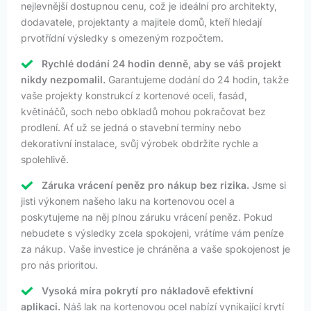
nejlevnější dostupnou cenu, což je ideální pro architekty,
dodavatele, projektanty a majitele domů, kteří hledají
prvotřídní výsledky s omezeným rozpočtem.
Rychlé dodání 24 hodin denně, aby se váš projekt
nikdy nezpomalil.
Garantujeme dodání do 24 hodin, takže
vaše projekty konstrukcí z kortenové oceli, fasád,
květináčů, soch nebo obkladů mohou pokračovat bez
prodlení. Ať už se jedná o stavební termíny nebo
dekorativní instalace, svůj výrobek obdržíte rychle a
spolehlivě.
Záruka vrácení peněz pro nákup bez rizika.
Jsme si
jisti výkonem našeho laku na kortenovou ocel a
poskytujeme na něj plnou záruku vrácení peněz. Pokud
nebudete s výsledky zcela spokojeni, vrátíme vám peníze
za nákup. Vaše investice je chráněna a vaše spokojenost je
pro nás prioritou.
Vysoká míra pokrytí pro nákladově efektivní
aplikaci.
Náš lak na kortenovou ocel nabízí vynikající krytí