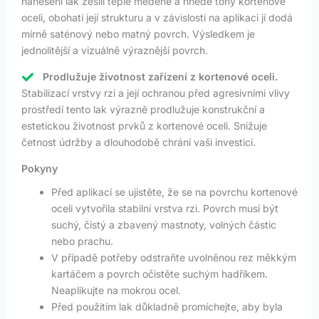
nanesení lak zesílí teplé měděné a hnědé tóny kortenové
oceli, obohatí její strukturu a v závislosti na aplikaci jí dodá
mírně saténový nebo matný povrch. Výsledkem je
jednolitější a vizuálně výraznější povrch.
Prodlužuje životnost zařízení z kortenové oceli.
Stabilizací vrstvy rzi a její ochranou před agresivními vlivy
prostředí tento lak výrazně prodlužuje konstrukční a
estetickou životnost prvků z kortenové oceli. Snižuje
četnost údržby a dlouhodobě chrání vaši investici.
Pokyny
Před aplikací se ujistěte, že se na povrchu kortenové
oceli vytvořila stabilní vrstva rzi. Povrch musí být
suchý, čistý a zbavený mastnoty, volných částic
nebo prachu.
V případě potřeby odstraňte uvolněnou rez měkkým
kartáčem a povrch očistěte suchým hadříkem.
Neaplikujte na mokrou ocel.
Před použitím lak důkladně promíchejte, aby byla