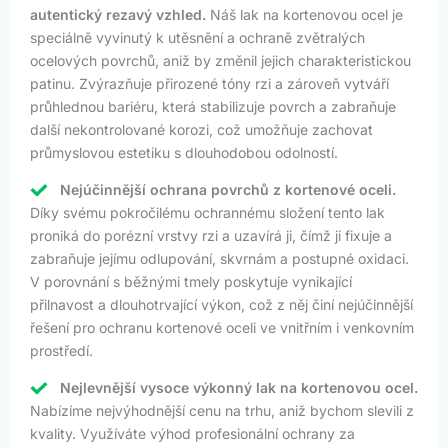
autentický rezavý vzhled.
Náš lak na kortenovou ocel je
speciálně vyvinutý k utěsnění a ochraně zvětralých
ocelových povrchů, aniž by změnil jejich charakteristickou
patinu. Zvýrazňuje přirozené tóny rzi a zároveň vytváří
průhlednou bariéru, která stabilizuje povrch a zabraňuje
další nekontrolované korozi, což umožňuje zachovat
průmyslovou estetiku s dlouhodobou odolností.
Nejúčinnější ochrana povrchů z kortenové oceli.
Díky svému pokročilému ochrannému složení tento lak
proniká do porézní vrstvy rzi a uzavírá ji, čímž ji fixuje a
zabraňuje jejímu odlupování, skvrnám a postupné oxidaci.
V porovnání s běžnými tmely poskytuje vynikající
přilnavost a dlouhotrvající výkon, což z něj činí nejúčinnější
řešení pro ochranu kortenové oceli ve vnitřním i venkovním
prostředí.
Nejlevnější vysoce výkonný lak na kortenovou ocel.
Nabízíme nejvýhodnější cenu na trhu, aniž bychom slevili z
kvality. Využíváte výhod profesionální ochrany za