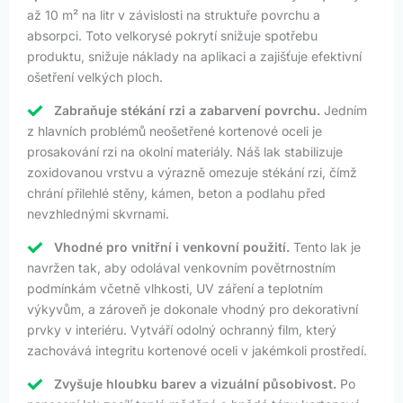
až 10 m² na litr v závislosti na struktuře povrchu a
absorpci. Toto velkorysé pokrytí snižuje spotřebu
produktu, snižuje náklady na aplikaci a zajišťuje efektivní
ošetření velkých ploch.
Zabraňuje stékání rzi a zabarvení povrchu.
Jedním
z hlavních problémů neošetřené kortenové oceli je
prosakování rzi na okolní materiály. Náš lak stabilizuje
zoxidovanou vrstvu a výrazně omezuje stékání rzi, čímž
chrání přilehlé stěny, kámen, beton a podlahu před
nevzhlednými skvrnami.
Vhodné pro vnitřní i venkovní použití.
Tento lak je
navržen tak, aby odolával venkovním povětrnostním
podmínkám včetně vlhkosti, UV záření a teplotním
výkyvům, a zároveň je dokonale vhodný pro dekorativní
prvky v interiéru. Vytváří odolný ochranný film, který
zachovává integritu kortenové oceli v jakémkoli prostředí.
Zvyšuje hloubku barev a vizuální působivost.
Po