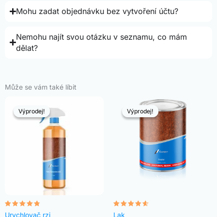
Mohu zadat objednávku bez vytvoření účtu?
Nemohu najít svou otázku v seznamu, co mám
dělat?
Může se vám také líbit
Výprodej!
Výprodej!
Výprodej!
Výprodej!
Hodnocení
Hodnocení
Urychlovač rzi
Lak