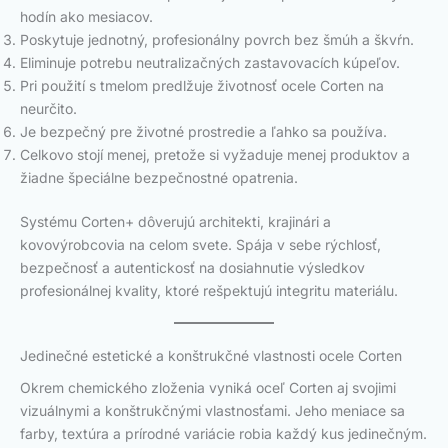
hodín ako mesiacov.
Poskytuje jednotný, profesionálny povrch bez šmúh a škvŕn.
Eliminuje potrebu neutralizačných zastavovacích kúpeľov.
Pri použití s tmelom predlžuje životnosť ocele Corten na
neurčito.
Je bezpečný pre životné prostredie a ľahko sa používa.
Celkovo stojí menej, pretože si vyžaduje menej produktov a
žiadne špeciálne bezpečnostné opatrenia.
Systému Corten+ dôverujú architekti, krajinári a
kovovýrobcovia na celom svete. Spája v sebe rýchlosť,
bezpečnosť a autentickosť na dosiahnutie výsledkov
profesionálnej kvality, ktoré rešpektujú integritu materiálu.
Jedinečné estetické a konštrukčné vlastnosti ocele Corten
Okrem chemického zloženia vyniká oceľ Corten aj svojimi
vizuálnymi a konštrukčnými vlastnosťami. Jeho meniace sa
farby, textúra a prírodné variácie robia každý kus jedinečným.