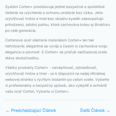
Systém Corten+ predstavuje jediné bezpečné a spoľahlivé
riešenie na urýchlenie a ochranu oxidácie bez rizika. Jeho
urýchľovač hrdze a tmel bez obsahu kyselín zabezpečujú
prirodzenú, odolnú patinu, ktorá zachováva krásu aj štruktúru
po celé generácie.
Cortenová oceľ ošetrená materiálom Corten+ len tak
nehrdzavie; elegantne sa vyvíja a časom si zachováva svoju
eleganciu a pevnosť. S Corten+ sa prísľub nadčasovej ocele
stáva skutočnosťou.
Všetky produkty Corten+ - odvápňovač, odmasťovač,
urýchľovač hrdze a tmel - sú k dispozícii na našej oficiálnej
webovej stránke s rýchlym dodaním po celom svete. Vyberte
si profesionálny a bezpečný spôsob, ako vylepšiť a ochrániť
vašu oceľ Corten. Vyberte si Corten+.
←
Predchádzajúci Článok
Ďalší Článok
→