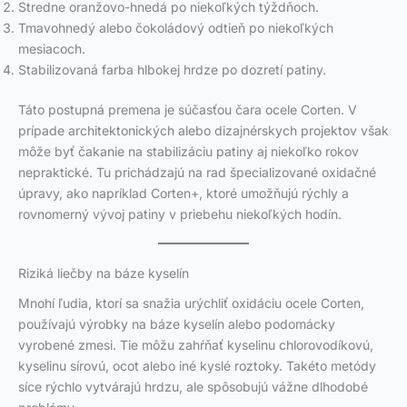
Stredne oranžovo-hnedá po niekoľkých týždňoch.
Tmavohnedý alebo čokoládový odtieň po niekoľkých
mesiacoch.
Stabilizovaná farba hlbokej hrdze po dozretí patiny.
Táto postupná premena je súčasťou čara ocele Corten. V
prípade architektonických alebo dizajnérskych projektov však
môže byť čakanie na stabilizáciu patiny aj niekoľko rokov
nepraktické. Tu prichádzajú na rad špecializované oxidačné
úpravy, ako napríklad Corten+, ktoré umožňujú rýchly a
rovnomerný vývoj patiny v priebehu niekoľkých hodín.
Riziká liečby na báze kyselín
Mnohí ľudia, ktorí sa snažia urýchliť oxidáciu ocele Corten,
používajú výrobky na báze kyselín alebo podomácky
vyrobené zmesi. Tie môžu zahŕňať kyselinu chlorovodíkovú,
kyselinu sírovú, ocot alebo iné kyslé roztoky. Takéto metódy
síce rýchlo vytvárajú hrdzu, ale spôsobujú vážne dlhodobé