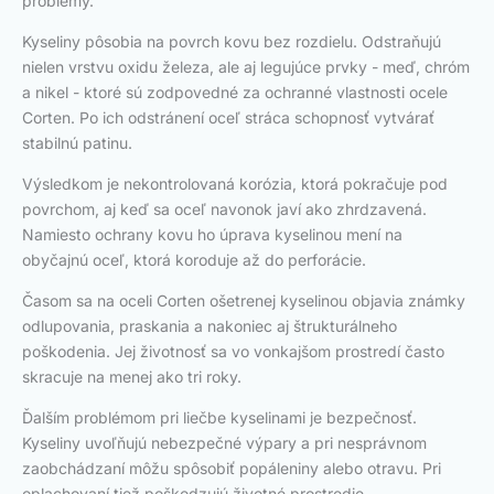
problémy.
Kyseliny pôsobia na povrch kovu bez rozdielu. Odstraňujú
nielen vrstvu oxidu železa, ale aj legujúce prvky - meď, chróm
a nikel - ktoré sú zodpovedné za ochranné vlastnosti ocele
Corten. Po ich odstránení oceľ stráca schopnosť vytvárať
stabilnú patinu.
Výsledkom je nekontrolovaná korózia, ktorá pokračuje pod
povrchom, aj keď sa oceľ navonok javí ako zhrdzavená.
Namiesto ochrany kovu ho úprava kyselinou mení na
obyčajnú oceľ, ktorá koroduje až do perforácie.
Časom sa na oceli Corten ošetrenej kyselinou objavia známky
odlupovania, praskania a nakoniec aj štrukturálneho
poškodenia. Jej životnosť sa vo vonkajšom prostredí často
skracuje na menej ako tri roky.
Ďalším problémom pri liečbe kyselinami je bezpečnosť.
Kyseliny uvoľňujú nebezpečné výpary a pri nesprávnom
zaobchádzaní môžu spôsobiť popáleniny alebo otravu. Pri
oplachovaní tiež poškodzujú životné prostredie.