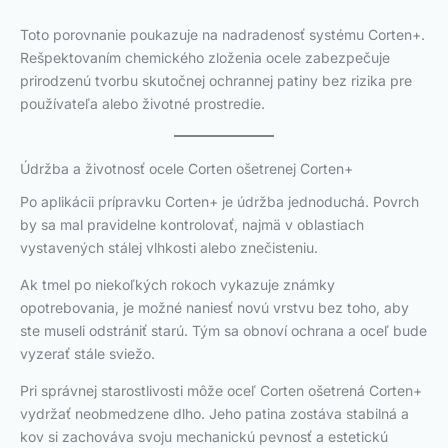
Toto porovnanie poukazuje na nadradenosť systému Corten+.
Rešpektovaním chemického zloženia ocele zabezpečuje
prirodzenú tvorbu skutočnej ochrannej patiny bez rizika pre
používateľa alebo životné prostredie.
Údržba a životnosť ocele Corten ošetrenej Corten+
Po aplikácii prípravku Corten+ je údržba jednoduchá. Povrch
by sa mal pravidelne kontrolovať, najmä v oblastiach
vystavených stálej vlhkosti alebo znečisteniu.
Ak tmel po niekoľkých rokoch vykazuje známky
opotrebovania, je možné naniesť novú vrstvu bez toho, aby
ste museli odstrániť starú. Tým sa obnoví ochrana a oceľ bude
vyzerať stále sviežo.
Pri správnej starostlivosti môže oceľ Corten ošetrená Corten+
vydržať neobmedzene dlho. Jeho patina zostáva stabilná a
kov si zachováva svoju mechanickú pevnosť a estetickú