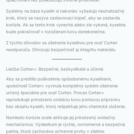
Systémy na báze kyselín si nakoniec vyžadujú neutralizačný
krok, ktorý sa nazýva zastavovací kúpeľ, aby sa zastavila
korózia. Ak sa tento krok vynechá alebo zle vykoná, kyselina
bude pokračovať v rozožieraní kovu donekonečna.
Z týchto dôvodov sa ošetrenie kyselinou pre oceľ Corten
neodporúča. Ohrozujú bezpečnosť aj integritu materiálu.
Liečba Corten+: Bezpečné, bezkyslíkaté a účinné
Aby sa predišlo poškodeniu spôsobenému kyselinami,
spoločnosť Corten+ vyvinula kompletný systém ošetrenia
určený špeciálne pre oceľ Corten. Proces Corten+
reprodukuje prirodzenú oxidáciu kovu pomocou prípravku
bez obsahu kyselín, ktorý rešpektuje jeho chemické zloženie.
Namiesto korózie ocele aktivuje jej prirodzený oxidačný
mechanizmus. Výsledkom je rýchla, rovnomerná a bezpečná
patina, ktorá zachováva ochranné prvky v zliatine.