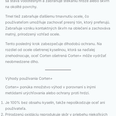
sa stáva vodotesným a zabraňuje stekaniu hrdze alebo škvŕn
na okolité povrchy.
Tmel tiež zabraňuje ďalšiemu tmavnutiu ocele, čo
používateľom umožňuje zachovať presný tón, ktorý preferujú.
Zabraňuje vzniku kontaktných škvŕn na oblečení a zachováva
matný, prirodzený vzhľad ocele.
Tento posledný krok zabezpečuje dlhodobú ochranu. Na
rozdiel od ocele ošetrenej kyselinou, ktorá sa naďalej
znehodnocuje, oceľ Corten ošetrená Corten+ môže vydržať
neobmedzene dlho.
Výhody používania Corten+
Corten+ ponúka množstvo výhod v porovnaní s inými
metódami urýchľovania alebo ochrany proti hrdzi.
Je 100% bez obsahu kyselín, takže nepoškodzuje oceľ ani
používateľa.
Prirodzenú oxidáciu reprodukuje skôr v priebehu niekoľkých