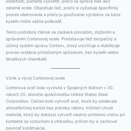
osobitostí, pomáha vysvetliť, prečo sa správa inak ako
ostatné ocele. Objasňuje tiež, prečo si vyžaduje špecifický
proces ošetrovania a prečo ju používanie výrobkov na báze
kyselín môže vážne poškodiť.
Tento podrobný článok sa zaoberá pôvodom, zložením a
správaním Cortenovej ocele. Predstavuje tiež bezpečný a
účinný systém úpravy Corten+, ktorý urýchľuje a stabilizuje
proces oxidácie prirodzeným spôsobom, bez kyselín alebo
škodlivých chemikálií.
Vznik a vývoj Cortenovej ocele
Cortenová oceľ bola vyvinutá v Spojených štátoch v 30.
rokoch 20. storočia spoločnosťou United States Steel
Corporation. Cieľom bolo vytvoriť oceľ, ktorá by odolávala
atmosférickej korózii bez potreby náteru. Inžinieri chceli
materiál, ktorý by dokázal vytvoriť vlastnú ochrannú vrstvu pri
kontakte so vzduchom a vlhkosťou, pričom by si zachoval
pevnosť konštrukcie.