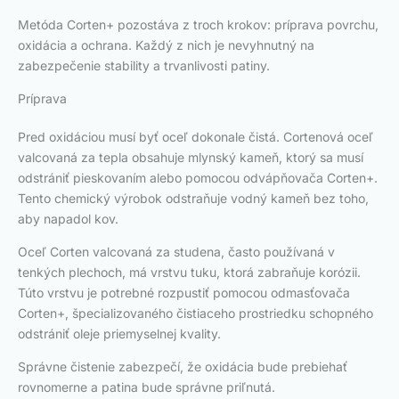
Metóda Corten+ pozostáva z troch krokov: príprava povrchu,
oxidácia a ochrana. Každý z nich je nevyhnutný na
zabezpečenie stability a trvanlivosti patiny.
Príprava
Pred oxidáciou musí byť oceľ dokonale čistá. Cortenová oceľ
valcovaná za tepla obsahuje mlynský kameň, ktorý sa musí
odstrániť pieskovaním alebo pomocou odvápňovača Corten+.
Tento chemický výrobok odstraňuje vodný kameň bez toho,
aby napadol kov.
Oceľ Corten valcovaná za studena, často používaná v
tenkých plechoch, má vrstvu tuku, ktorá zabraňuje korózii.
Túto vrstvu je potrebné rozpustiť pomocou odmasťovača
Corten+, špecializovaného čistiaceho prostriedku schopného
odstrániť oleje priemyselnej kvality.
Správne čistenie zabezpečí, že oxidácia bude prebiehať
rovnomerne a patina bude správne priľnutá.