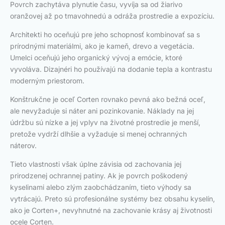
Povrch zachytáva plynutie času, vyvíja sa od žiarivo
oranžovej až po tmavohnedú a odráža prostredie a expozíciu.
Architekti ho oceňujú pre jeho schopnosť kombinovať sa s
prírodnými materiálmi, ako je kameň, drevo a vegetácia.
Umelci oceňujú jeho organický vývoj a emócie, ktoré
vyvoláva. Dizajnéri ho používajú na dodanie tepla a kontrastu
moderným priestorom.
Konštrukčne je oceľ Corten rovnako pevná ako bežná oceľ,
ale nevyžaduje si náter ani pozinkovanie. Náklady na jej
údržbu sú nízke a jej vplyv na životné prostredie je menší,
pretože vydrží dlhšie a vyžaduje si menej ochranných
náterov.
Tieto vlastnosti však úplne závisia od zachovania jej
prirodzenej ochrannej patiny. Ak je povrch poškodený
kyselinami alebo zlým zaobchádzaním, tieto výhody sa
vytrácajú. Preto sú profesionálne systémy bez obsahu kyselín,
ako je Corten+, nevyhnutné na zachovanie krásy aj životnosti
ocele Corten.