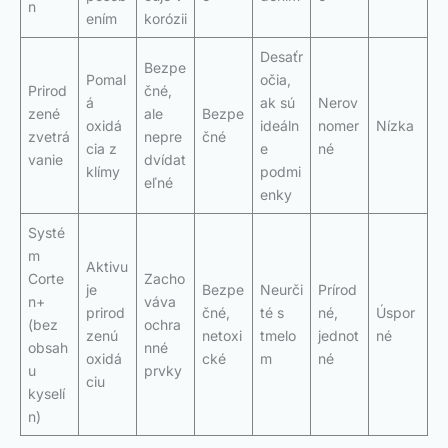
n
ením
korózii
Desaťr
Bezpe
Pomal
očia,
Prirod
čné,
á
ak sú
Nerov
zené
ale
Bezpe
oxidá
ideáln
nomer
Nízka
zvetrá
nepre
čné
cia z
e
né
vanie
dvídat
klímy
podmi
eľné
enky
Systé
m
Aktivu
Corte
Zacho
je
Bezpe
Neurči
Prírod
n+
váva
prirod
čné,
té s
né,
Úspor
(bez
ochra
zenú
netoxi
tmelo
jednot
né
obsah
nné
oxidá
cké
m
né
u
prvky
ciu
kyselí
n)