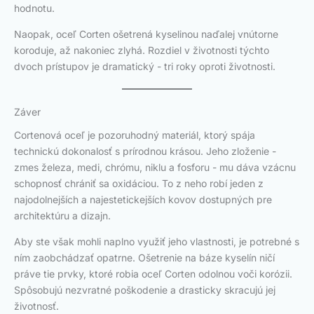
hodnotu.
Naopak, oceľ Corten ošetrená kyselinou naďalej vnútorne
koroduje, až nakoniec zlyhá. Rozdiel v životnosti týchto
dvoch prístupov je dramatický - tri roky oproti životnosti.
Záver
Cortenová oceľ je pozoruhodný materiál, ktorý spája
technickú dokonalosť s prírodnou krásou. Jeho zloženie -
zmes železa, medi, chrómu, niklu a fosforu - mu dáva vzácnu
schopnosť chrániť sa oxidáciou. To z neho robí jeden z
najodolnejších a najestetickejších kovov dostupných pre
architektúru a dizajn.
Aby ste však mohli naplno využiť jeho vlastnosti, je potrebné s
ním zaobchádzať opatrne. Ošetrenie na báze kyselín ničí
práve tie prvky, ktoré robia oceľ Corten odolnou voči korózii.
Spôsobujú nezvratné poškodenie a drasticky skracujú jej
životnosť.