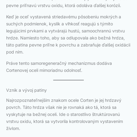
pevne priľnavú vrstvu oxidu, ktorá odoláva ďalšej korózii.
Keď je oceľ vystavená striedavému pôsobeniu mokrých a
suchých podmienok, kyslík a vlhkosť reagujú s týmito
legujúcimi prvkami a vytvárajú hustú, samoochrannú vrstvu
hrdze. Namiesto toho, aby sa odlupovala ako bežná hrdza,
táto patina pevne priľne k povrchu a zabraňuje ďalšej oxidácii
pod ním.
Práve tento samoregeneračný mechanizmus dodáva
Cortenovej oceli mimoriadnu odolnosť.
Vznik a vývoj patiny
Najrozpoznateľnejším znakom ocele Corten je jej hrdzavý
povrch. Táto hrdza však nie je rovnaká ako tá, ktorá sa
vyskytuje na bežnej oceli. Ide o starostlivo štruktúrovanú
vrstvu oxidu, ktorá sa vytvorila kontrolovaným vystavením
živlom.