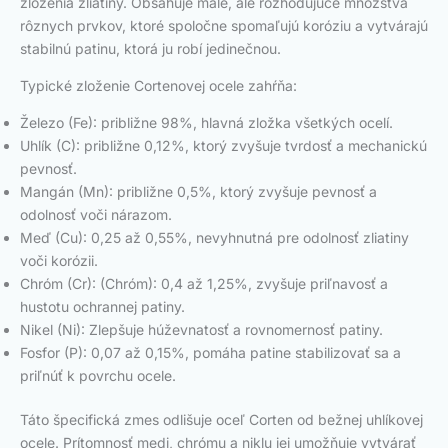
zloženia zliatiny. Obsahuje malé, ale rozhodujúce množstvá
rôznych prvkov, ktoré spoločne spomaľujú koróziu a vytvárajú
stabilnú patinu, ktorá ju robí jedinečnou.
Typické zloženie Cortenovej ocele zahŕňa:
Železo (Fe): približne 98%, hlavná zložka všetkých ocelí.
Uhlík (C): približne 0,12%, ktorý zvyšuje tvrdosť a mechanickú
pevnosť.
Mangán (Mn): približne 0,5%, ktorý zvyšuje pevnosť a
odolnosť voči nárazom.
Meď (Cu): 0,25 až 0,55%, nevyhnutná pre odolnosť zliatiny
voči korózii.
Chróm (Cr): (Chróm): 0,4 až 1,25%, zvyšuje priľnavosť a
hustotu ochrannej patiny.
Nikel (Ni): Zlepšuje húževnatosť a rovnomernosť patiny.
Fosfor (P): 0,07 až 0,15%, pomáha patine stabilizovať sa a
priľnúť k povrchu ocele.
Táto špecifická zmes odlišuje oceľ Corten od bežnej uhlíkovej
ocele. Prítomnosť medi, chrómu a niklu jej umožňuje vytvárať