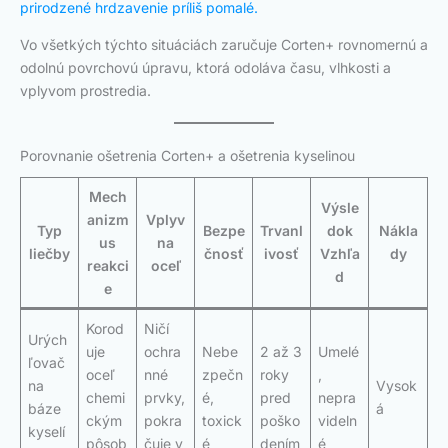
prirodzené hrdzavenie príliš pomalé.
Vo všetkých týchto situáciách zaručuje Corten+ rovnomernú a
odolnú povrchovú úpravu, ktorá odoláva času, vlhkosti a
vplyvom prostredia.
Porovnanie ošetrenia Corten+ a ošetrenia kyselinou
Mech
Výsle
anizm
Vplyv
Typ
Bezpe
Trvanl
dok
Nákla
us
na
liečby
čnosť
ivosť
Vzhľa
dy
reakci
oceľ
d
e
Korod
Ničí
Urých
uje
ochra
Nebe
2 až 3
Umelé
ľovač
oceľ
nné
zpečn
roky
,
na
Vysok
chemi
prvky,
é,
pred
nepra
báze
á
ckým
pokra
toxick
poško
videln
kyselí
pôsob
čuje v
é
dením
é