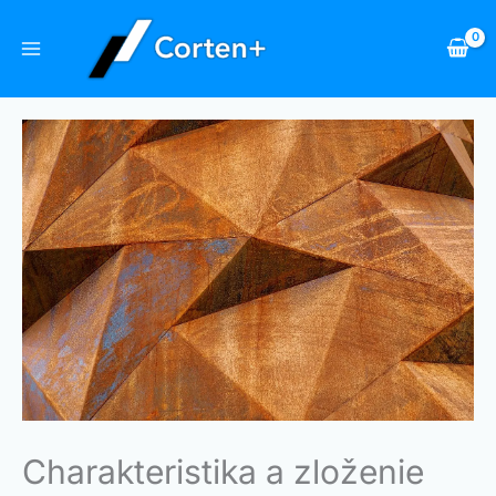
Preskočiť
na
obsah
Charakteristika a zloženie