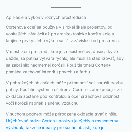
Aplikácie a výkon v rôznych prostrediach
Cortenová oceľ sa používa v širokej škále projektov, od
vonkajších inštalácií až po architektonické konštrukcie a
krajinné prvky. Jeho výkon sa líši v závislosti od prostredia.
V mestskom prostredí, kde je znečistené ovzdušie a kyslé
dažde, sa patina vytvára rýchlo, ale musí sa stabilizovať, aby
sa zabránilo nadmernej korózii. Použitie tmelu Corten+
pomáha zachovať integritu povrchu a farbu.
V pobrežných oblastiach môže prítomnosť soli narušiť tvorbu
patiny. Použitie systému ošetrenia Corten+ zabezpečuje, že
oxidácia zostane pod kontrolou a oceľ si zachová odolnosť
voči korózii napriek slanému vzduchu.
V suchom podnebí môže prirodzená oxidácia trvať dlhšie.
Urýchľovač hrdze Corten+ poskytuje rýchly a rovnomerný
výsledok, takže je ideálny pre suché oblasti, kde je