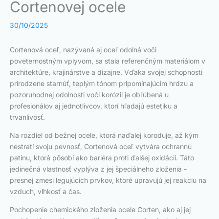
Cortenovej ocele
30/10/2025
Cortenová oceľ, nazývaná aj oceľ odolná voči
poveternostným vplyvom, sa stala referenčným materiálom v
architektúre, krajinárstve a dizajne. Vďaka svojej schopnosti
prirodzene starnúť, teplým tónom pripomínajúcim hrdzu a
pozoruhodnej odolnosti voči korózii je obľúbená u
profesionálov aj jednotlivcov, ktorí hľadajú estetiku a
trvanlivosť.
Na rozdiel od bežnej ocele, ktorá naďalej koroduje, až kým
nestratí svoju pevnosť, Cortenová oceľ vytvára ochrannú
patinu, ktorá pôsobí ako bariéra proti ďalšej oxidácii. Táto
jedinečná vlastnosť vyplýva z jej špeciálneho zloženia -
presnej zmesi legujúcich prvkov, ktoré upravujú jej reakciu na
vzduch, vlhkosť a čas.
Pochopenie chemického zloženia ocele Corten, ako aj jej