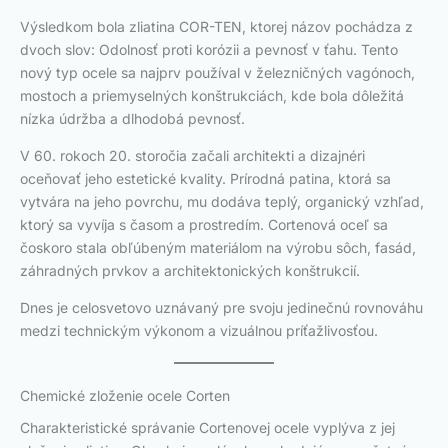
Výsledkom bola zliatina COR-TEN, ktorej názov pochádza z
dvoch slov: Odolnosť proti korózii a pevnosť v ťahu. Tento
nový typ ocele sa najprv používal v železničných vagónoch,
mostoch a priemyselných konštrukciách, kde bola dôležitá
nízka údržba a dlhodobá pevnosť.
V 60. rokoch 20. storočia začali architekti a dizajnéri
oceňovať jeho estetické kvality. Prírodná patina, ktorá sa
vytvára na jeho povrchu, mu dodáva teplý, organický vzhľad,
ktorý sa vyvíja s časom a prostredím. Cortenová oceľ sa
čoskoro stala obľúbeným materiálom na výrobu sôch, fasád,
záhradných prvkov a architektonických konštrukcií.
Dnes je celosvetovo uznávaný pre svoju jedinečnú rovnováhu
medzi technickým výkonom a vizuálnou príťažlivosťou.
Chemické zloženie ocele Corten
Charakteristické správanie Cortenovej ocele vyplýva z jej