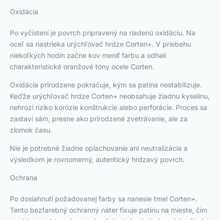
Oxidácia
Po vyčistení je povrch pripravený na riadenú oxidáciu. Na
oceľ sa nastrieka urýchľovač hrdze Corten+. V priebehu
niekoľkých hodín začne kov meniť farbu a odhalí
charakteristické oranžové tóny ocele Corten.
Oxidácia prirodzene pokračuje, kým sa patina nestabilizuje.
Keďže urýchľovač hrdze Corten+ neobsahuje žiadnu kyselinu,
nehrozí riziko korózie konštrukcie alebo perforácie. Proces sa
zastaví sám, presne ako prirodzené zvetrávanie, ale za
zlomok času.
Nie je potrebné žiadne oplachovanie ani neutralizácia a
výsledkom je rovnomerný, autentický hrdzavý povrch.
Ochrana
Po dosiahnutí požadovanej farby sa nanesie tmel Corten+.
Tento bezfarebný ochranný náter fixuje patinu na mieste, čím