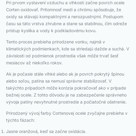
Pri prvom vystavení vzduchu a vlhkosti začne povrch ocele
Corten oxidovať. Prítomnosť medi a chrómu spôsobuje, že
oxidy sa stávajú kompaktnými a nerozpustnými. Postupom
času sa táto vrstva zhrubne a stane sa stabilnou, čím odreže
prístup kyslíka a vody k podkladovému kovu.
Tento proces prebieha prirodzene vonku, najmä v
klimatických podmienkach, kde sa striedajú dažde a suchá. V
závislosti od podmienok prostredia však môže trvať šesť
mesiacov až niekoľko rokov.
Ak je počasie stále vlhké alebo ak je povrch pokrytý špinou
alebo soľou, patina sa nemusí správne stabilizovať. V
takýchto prípadoch môže korózia pokračovať ako v prípade
bežnej ocele. Z tohto dôvodu je na zabezpečenie správneho
vývoja patiny nevyhnutné prostredie a počiatočné ošetrenie.
Prirodzený vývoj farby Cortenovej ocele zvyčajne prebieha v
týchto fázach:
Jasne oranžová, keď sa začne oxidácia.