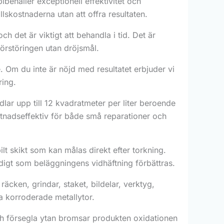
ibehåller exceptionell effektivitet och
lskostnaderna utan att offra resultaten.
h det är viktigt att behandla i tid. Det är
förstöringen utan dröjsmål.
 Om du inte är nöjd med resultatet erbjuder vi
ring.
ar upp till 12 kvadratmeter per liter beroende
stnadseffektiv för både små reparationer och
lt skikt som kan målas direkt efter torkning.
tidigt som beläggningens vidhäftning förbättras.
äcken, grindar, staket, bildelar, verktyg,
 korroderade metallytor.
ch försegla ytan bromsar produkten oxidationen