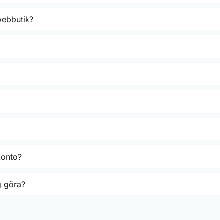
webbutik?
konto?
ag göra?