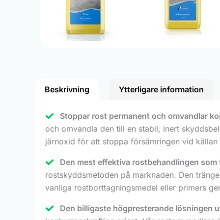
Beskrivning
Ytterligare information
Stoppar rost permanent och omvandlar korro
och omvandla den till en stabil, inert skyddsbe
järnoxid för att stoppa försämringen vid källan
Den mest effektiva rostbehandlingen som fi
rostskyddsmetoden på marknaden. Den tränger dj
vanliga rostborttagningsmedel eller primers ger
Den billigaste högpresterande lösningen u