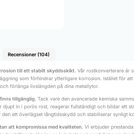
Recensioner (104)
sion till ett stabilt skyddsskikt.
Vår rostkonverterare är sp
läggning som förhindrar ytterligare korrosion. Istället för 
 och förlänga livslängden på dina metallytor.
nns tillgänglig.
Tack vare den avancerade kemiska sammans
upt in i porös rost, reagerar fullständigt och bildar ett s
 den ett överlägset långtidsskydd och stabiliserar synligt k
tan att kompromissa med kvaliteten.
Vi erbjuder prestanda a