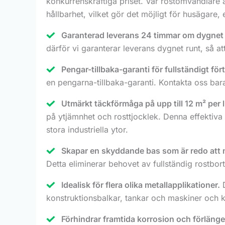
konkurrenskraftiga priset. Vår rostomvandlare är
hållbarhet, vilket gör det möjligt för husägare,
Garanterad leverans 24 timmar om dygnet 
därför vi garanterar leverans dygnet runt, så 
Pengar-tillbaka-garanti för fullständigt för
en pengarna-tillbaka-garanti. Kontakta oss bara 
Utmärkt täckförmåga på upp till 12 m² per li
på ytjämnhet och rosttjocklek. Denna effektiva
stora industriella ytor.
Skapar en skyddande bas som är redo att 
Detta eliminerar behovet av fullständig rostbort
Idealisk för flera olika metallapplikationer.
D
konstruktionsbalkar, tankar och maskiner och
Förhindrar framtida korrosion och förlänge