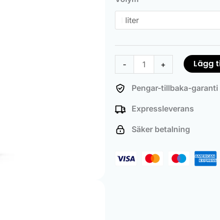
mängd
Lägg ti
-
+
Pengar-tillbaka-garanti
Expressleverans
Säker betalning