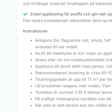
och förlänger avsevärt livslängden på behand
Enkel applicering för proffs och gör-det-s
Den mjuka konsistensen säkerställer jämn sprid
Instruktioner
Avlägsna lös, flagnande rost, smuts, fet
avskalad till bar metall.
Se till att metallytan är torr innan du app
Skaka eller rör om rostskyddsmedlet ord
Applicera ett jämnt skikt med pensel, roll
Rekommenderad dosering är cirka 80-100 
Täckningsgraden är upp till 12 m² per li
Låt produkten reagera med rosten. Ytan 
Torktiden är normalt 3 till 6 timmar bero
På kraftigt rostangripna områden kan ett a
När ytan är helt härdad kan den målas m