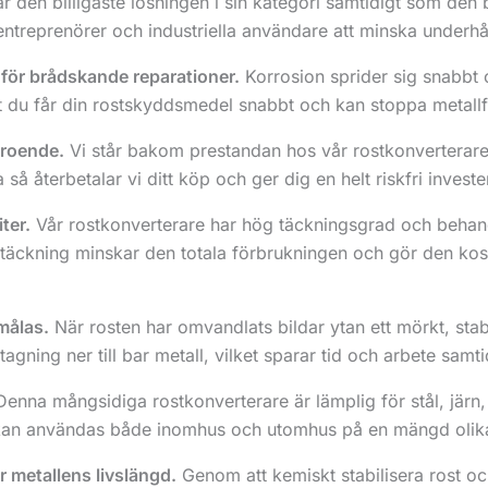
 den billigaste lösningen i sin kategori samtidigt som den b
 entreprenörer och industriella användare att minska underhål
för brådskande reparationer.
Korrosion sprider sig snabbt oc
att du får din rostskyddsmedel snabbt och kan stoppa metall
troende.
Vi står bakom prestandan hos vår rostkonverterare.
så återbetalar vi ditt köp och ger dig en helt riskfri investe
ter.
Vår rostkonverterare har hög täckningsgrad och behandl
 täckning minskar den totala förbrukningen och gör den ko
målas.
När rosten har omvandlats bildar ytan ett mörkt, stabi
tagning ner till bar metall, vilket sparar tid och arbete sam
enna mångsidiga rostkonverterare är lämplig för stål, järn, r
 kan användas både inomhus och utomhus på en mängd olika
r metallens livslängd.
Genom att kemiskt stabilisera rost o