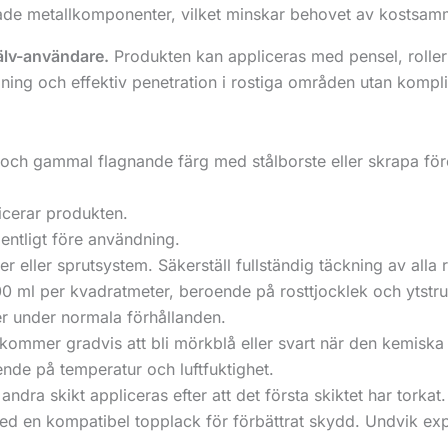
lade metallkomponenter, vilket minskar behovet av kostsam
jälv-användare.
Produkten kan appliceras med pensel, roller el
ning och effektiv penetration i rostiga områden utan kompl
t och gammal flagnande färg med stålborste eller skrapa före
licerar produkten.
entligt före användning.
er eller sprutsystem. Säkerställ fullständig täckning av alla
ml per kvadratmeter, beroende på rosttjocklek och ytstru
ter under normala förhållanden.
kommer gradvis att bli mörkblå eller svart när den kemiska
ende på temperatur och luftfuktighet.
ndra skikt appliceras efter att det första skiktet har torkat.
ed en kompatibel topplack för förbättrat skydd. Undvik ex