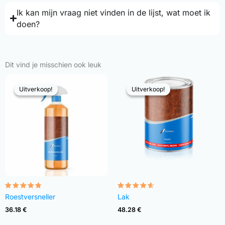
Ik kan mijn vraag niet vinden in de lijst, wat moet ik
doen?
Dit vind je misschien ook leuk
Uitverkoop!
Uitverkoop!
Uitverkoop!
Uitverkoop!
Gewaardeerd
Gewaardeerd
Roestversneller
Lak
4.68
4.54
uit 5
uit 5
36.18
€
48.28
€