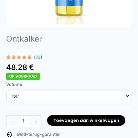
Ontkalker
(73)
Gewaardeerd
73
48.28
€
4.93
op 5
gebaseerd
OP VOORRAAD
op
klant
waarderingen
Descaler
Volume
aantal
Toevoegen aan winkelwagen
-
+
Geld-terug-garantie