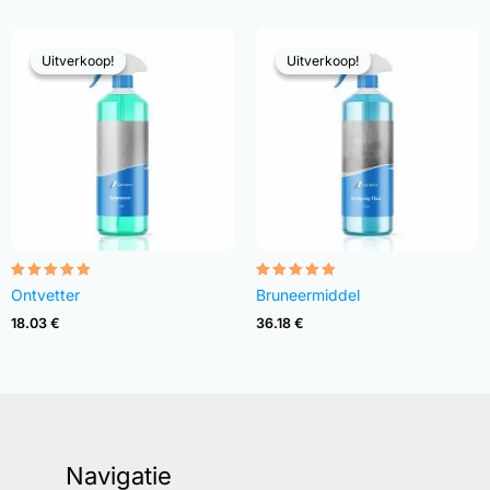
Uitverkoop!
Uitverkoop!
Uitverkoop!
Uitverkoop!
Gewaardeerd
Gewaardeerd
Ontvetter
Bruneermiddel
4.82
4.83
uit 5
uit 5
18.03
€
36.18
€
Navigatie