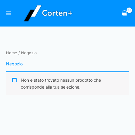
Vai
al
contenuto
Home
/ Negozio
Negozio
Non è stato trovato nessun prodotto che
corrisponde alla tua selezione.