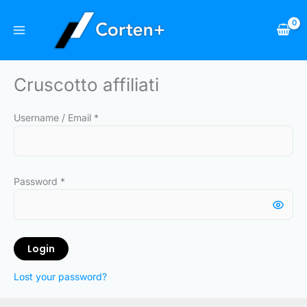
Vai
al
contenuto
Cruscotto affiliati
Username / Email *
Password *
Login
Lost your password?