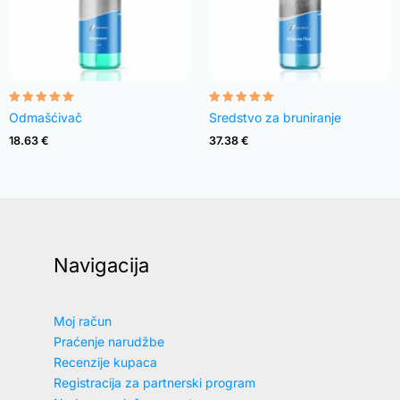
Rated
Rated
Odmašćivač
Sredstvo za bruniranje
4.82
4.83
out of 5
out of 5
18.63
€
37.38
€
Navigacija
Moj račun
Praćenje narudžbe
Recenzije kupaca
Registracija za partnerski program