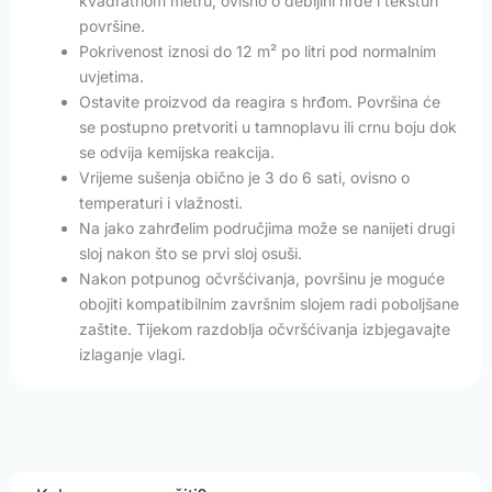
kvadratnom metru, ovisno o debljini hrđe i teksturi
površine.
Pokrivenost iznosi do 12 m² po litri pod normalnim
uvjetima.
Ostavite proizvod da reagira s hrđom. Površina će
se postupno pretvoriti u tamnoplavu ili crnu boju dok
se odvija kemijska reakcija.
Vrijeme sušenja obično je 3 do 6 sati, ovisno o
temperaturi i vlažnosti.
Na jako zahrđelim područjima može se nanijeti drugi
sloj nakon što se prvi sloj osuši.
Nakon potpunog očvršćivanja, površinu je moguće
obojiti kompatibilnim završnim slojem radi poboljšane
zaštite. Tijekom razdoblja očvršćivanja izbjegavajte
izlaganje vlagi.