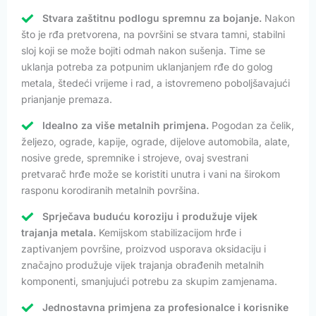
Stvara zaštitnu podlogu spremnu za bojanje.
Nakon
što je rđa pretvorena, na površini se stvara tamni, stabilni
sloj koji se može bojiti odmah nakon sušenja. Time se
uklanja potreba za potpunim uklanjanjem rđe do golog
metala, štedeći vrijeme i rad, a istovremeno poboljšavajući
prianjanje premaza.
Idealno za više metalnih primjena.
Pogodan za čelik,
željezo, ograde, kapije, ograde, dijelove automobila, alate,
nosive grede, spremnike i strojeve, ovaj svestrani
pretvarač hrđe može se koristiti unutra i vani na širokom
rasponu korodiranih metalnih površina.
Sprječava buduću koroziju i produžuje vijek
trajanja metala.
Kemijskom stabilizacijom hrđe i
zaptivanjem površine, proizvod usporava oksidaciju i
značajno produžuje vijek trajanja obrađenih metalnih
komponenti, smanjujući potrebu za skupim zamjenama.
Jednostavna primjena za profesionalce i korisnike