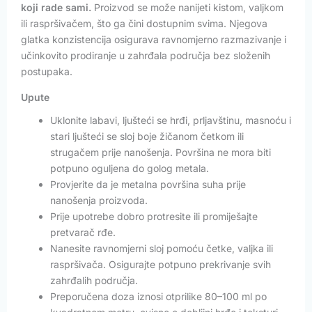
koji rade sami.
Proizvod se može nanijeti kistom, valjkom
ili raspršivačem, što ga čini dostupnim svima. Njegova
glatka konzistencija osigurava ravnomjerno razmazivanje i
učinkovito prodiranje u zahrđala područja bez složenih
postupaka.
Upute
Uklonite labavi, ljušteći se hrđi, prljavštinu, masnoću i
stari ljušteći se sloj boje žičanom četkom ili
strugačem prije nanošenja. Površina ne mora biti
potpuno oguljena do golog metala.
Provjerite da je metalna površina suha prije
nanošenja proizvoda.
Prije upotrebe dobro protresite ili promiješajte
pretvarač rđe.
Nanesite ravnomjerni sloj pomoću četke, valjka ili
raspršivača. Osigurajte potpuno prekrivanje svih
zahrđalih područja.
Preporučena doza iznosi otprilike 80–100 ml po