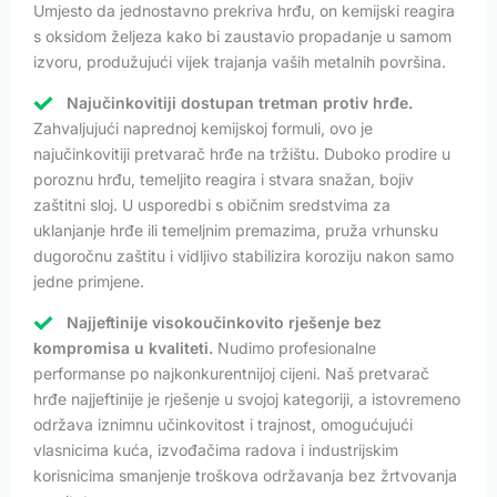
Umjesto da jednostavno prekriva hrđu, on kemijski reagira
s oksidom željeza kako bi zaustavio propadanje u samom
izvoru, produžujući vijek trajanja vaših metalnih površina.
Najučinkovitiji dostupan tretman protiv hrđe.
Zahvaljujući naprednoj kemijskoj formuli, ovo je
najučinkovitiji pretvarač hrđe na tržištu. Duboko prodire u
poroznu hrđu, temeljito reagira i stvara snažan, bojiv
zaštitni sloj. U usporedbi s običnim sredstvima za
uklanjanje hrđe ili temeljnim premazima, pruža vrhunsku
dugoročnu zaštitu i vidljivo stabilizira koroziju nakon samo
jedne primjene.
Najjeftinije visokoučinkovito rješenje bez
kompromisa u kvaliteti.
Nudimo profesionalne
performanse po najkonkurentnijoj cijeni. Naš pretvarač
hrđe najjeftinije je rješenje u svojoj kategoriji, a istovremeno
održava iznimnu učinkovitost i trajnost, omogućujući
vlasnicima kuća, izvođačima radova i industrijskim
korisnicima smanjenje troškova održavanja bez žrtvovanja