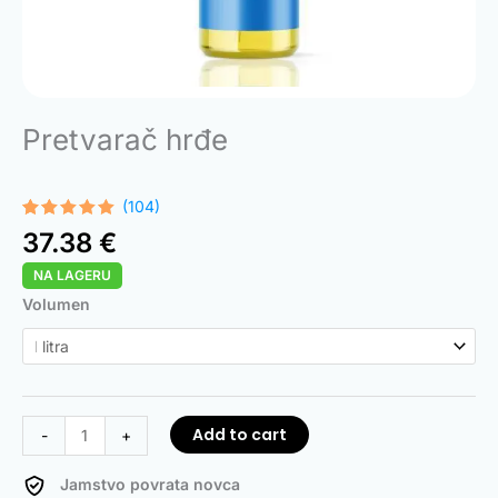
Pretvarač hrđe
(104)
Rated
104
4.99
37.38
€
out of 5
based on
NA LAGERU
customer
ratings
Rust
Volumen
Converter
quantity
Add to cart
-
+
Jamstvo povrata novca