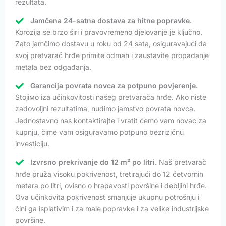
rezultata.
Jamčena 24-satna dostava za hitne popravke.
Korozija se brzo širi i pravovremeno djelovanje je ključno.
Zato jamčimo dostavu u roku od 24 sata, osiguravajući da
svoj pretvarač hrđe primite odmah i zaustavite propadanje
metala bez odgađanja.
Garancija povrata novca za potpuno povjerenje.
Stojiмо iza učinkovitosti našeg pretvarača hrđe. Ako niste
zadovoljni rezultatima, nudimo jamstvo povrata novca.
Jednostavno nas kontaktirajte i vratit ćemo vam novac za
kupnju, čime vam osiguravamo potpuno bezrizičnu
investiciju.
Izvrsno prekrivanje do 12 m² po litri.
Naš pretvarač
hrđe pruža visoku pokrivenost, tretirajući do 12 četvornih
metara po litri, ovisno o hrapavosti površine i debljini hrđe.
Ova učinkovita pokrivenost smanjuje ukupnu potrošnju i
čini ga isplativim i za male popravke i za velike industrijske
površine.