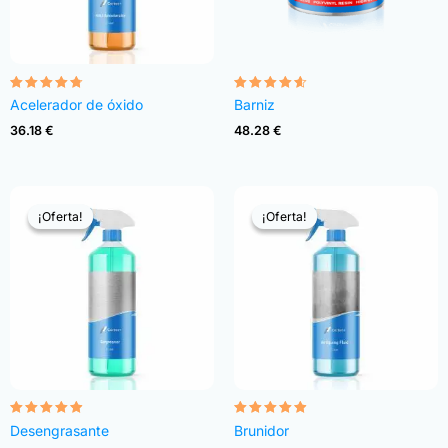
Valorado
Valorado
Acelerador de óxido
Barniz
con
con
4.68
4.54
36.18
€
48.28
€
de 5
de 5
¡Oferta!
¡Oferta!
¡Oferta!
¡Oferta!
Valorado
Valorado
Desengrasante
Brunidor
con
con