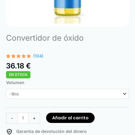
Convertidor de óxido
(104)
Valorado
104
36.18
€
con
4.99
de 5 en
EN STOCK
base a
valoraciones
Rust
Volumen
de
clientes
Converter
cantidad
Añadir al carrito
-
+
Garantía de devolución del dinero