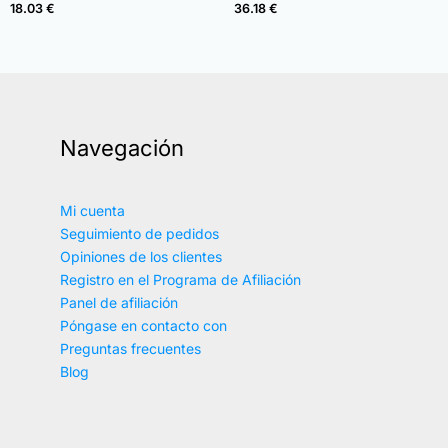
4.82
4.83
18.03
€
36.18
€
de 5
de 5
Navegación
Mi cuenta
Seguimiento de pedidos
Opiniones de los clientes
Registro en el Programa de Afiliación
Panel de afiliación
Póngase en contacto con
Preguntas frecuentes
Blog