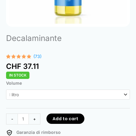
Decalaminante
(73)
Rated
73
4.93
CHF
37.11
out of 5
based on
IN STOCK
customer
ratings
Descaler
Volume
quantity
Add to cart
-
+
Garanzia di rimborso