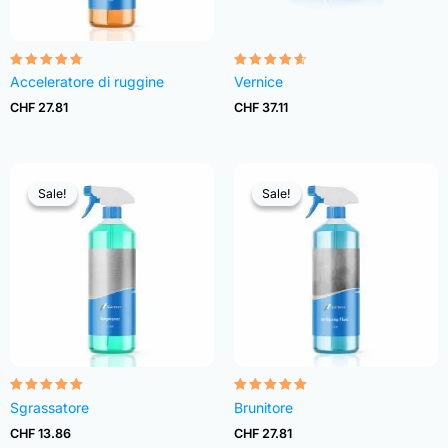
Rated
Rated
Acceleratore di ruggine
Vernice
4.68
4.54
out of 5
out of 5
CHF
27.81
CHF
37.11
Sale!
Sale!
Sale!
Sale!
Rated
Rated
Sgrassatore
Brunitore
4.82
4.83
out of 5
out of 5
CHF
13.86
CHF
27.81