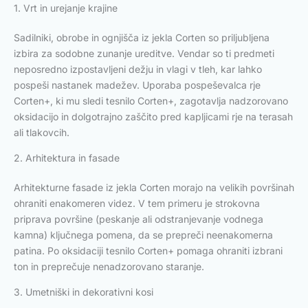
1. Vrt in urejanje krajine
Sadilniki, obrobe in ognjišča iz jekla Corten so priljubljena
izbira za sodobne zunanje ureditve. Vendar so ti predmeti
neposredno izpostavljeni dežju in vlagi v tleh, kar lahko
pospeši nastanek madežev. Uporaba pospeševalca rje
Corten+, ki mu sledi tesnilo Corten+, zagotavlja nadzorovano
oksidacijo in dolgotrajno zaščito pred kapljicami rje na terasah
ali tlakovcih.
2. Arhitektura in fasade
Arhitekturne fasade iz jekla Corten morajo na velikih površinah
ohraniti enakomeren videz. V tem primeru je strokovna
priprava površine (peskanje ali odstranjevanje vodnega
kamna) ključnega pomena, da se prepreči neenakomerna
patina. Po oksidaciji tesnilo Corten+ pomaga ohraniti izbrani
ton in preprečuje nenadzorovano staranje.
3. Umetniški in dekorativni kosi