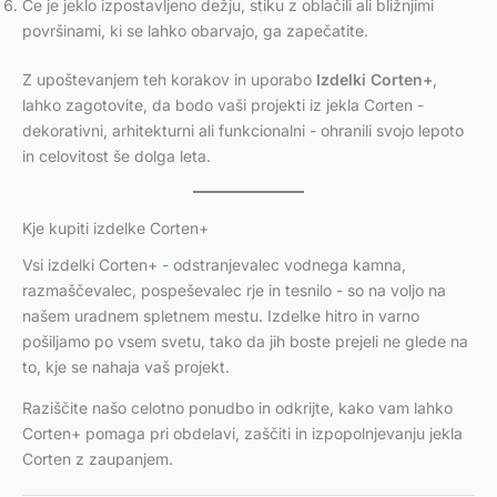
Če je jeklo izpostavljeno dežju, stiku z oblačili ali bližnjimi
površinami, ki se lahko obarvajo, ga zapečatite.
Z upoštevanjem teh korakov in uporabo
Izdelki Corten+
,
lahko zagotovite, da bodo vaši projekti iz jekla Corten -
dekorativni, arhitekturni ali funkcionalni - ohranili svojo lepoto
in celovitost še dolga leta.
Kje kupiti izdelke Corten+
Vsi izdelki Corten+ - odstranjevalec vodnega kamna,
razmaščevalec, pospeševalec rje in tesnilo - so na voljo na
našem uradnem spletnem mestu. Izdelke hitro in varno
pošiljamo po vsem svetu, tako da jih boste prejeli ne glede na
to, kje se nahaja vaš projekt.
Raziščite našo celotno ponudbo in odkrijte, kako vam lahko
Corten+ pomaga pri obdelavi, zaščiti in izpopolnjevanju jekla
Corten z zaupanjem.