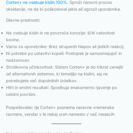
Corten+ ne vsebuje kislin 100%.
Sproži naravni proces
oksidacije, ne da bi poškodoval jeklo ali ogrozil uporabnika.
Glavne prednosti:
Ne vsebuje kislin in ne povzroča korozije: ščiti celovitost
kovine.
Varno za uporabnike: Brez strupenih hlapov ali jedkih reakcij.
Ni potrebe po ustavitvi kopeli: Postopek je samoomejujoč in
nadzorovan.
Stroškovna učinkovitost: Sistem Corten+ je do trikrat cenejši
od alternativnih sistemov, ki temeljijo na kislini, saj ne
potrebujete več dopolnilnih izdelkov.
Hitri in enotni rezultati: Spodbuja enakomerno rjavenje po
celotni površini.
Pospeševalec rje Corten+ posnema naravne vremenske
razmere, vendar v le nekaj urah namesto v več mesecih.