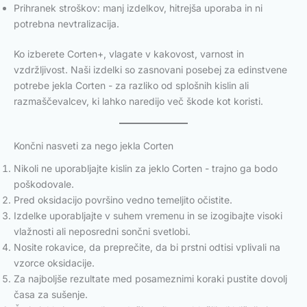
Prihranek stroškov: manj izdelkov, hitrejša uporaba in ni
potrebna nevtralizacija.
Ko izberete Corten+, vlagate v kakovost, varnost in
vzdržljivost. Naši izdelki so zasnovani posebej za edinstvene
potrebe jekla Corten - za razliko od splošnih kislin ali
razmaščevalcev, ki lahko naredijo več škode kot koristi.
Končni nasveti za nego jekla Corten
Nikoli ne uporabljajte kislin za jeklo Corten - trajno ga bodo
poškodovale.
Pred oksidacijo površino vedno temeljito očistite.
Izdelke uporabljajte v suhem vremenu in se izogibajte visoki
vlažnosti ali neposredni sončni svetlobi.
Nosite rokavice, da preprečite, da bi prstni odtisi vplivali na
vzorce oksidacije.
Za najboljše rezultate med posameznimi koraki pustite dovolj
časa za sušenje.