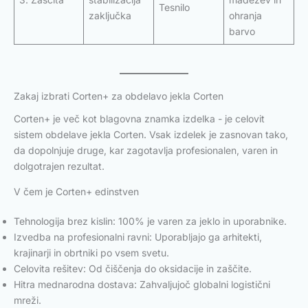
Tesnilo
zaključka
ohranja
barvo
Zakaj izbrati Corten+ za obdelavo jekla Corten
Corten+ je več kot blagovna znamka izdelka - je celovit
sistem obdelave jekla Corten. Vsak izdelek je zasnovan tako,
da dopolnjuje druge, kar zagotavlja profesionalen, varen in
dolgotrajen rezultat.
V čem je Corten+ edinstven
Tehnologija brez kislin: 100% je varen za jeklo in uporabnike.
Izvedba na profesionalni ravni: Uporabljajo ga arhitekti,
krajinarji in obrtniki po vsem svetu.
Celovita rešitev: Od čiščenja do oksidacije in zaščite.
Hitra mednarodna dostava: Zahvaljujoč globalni logistični
mreži.