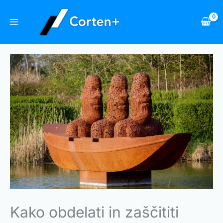
Skip
to
content
Kako obdelati in zaščititi