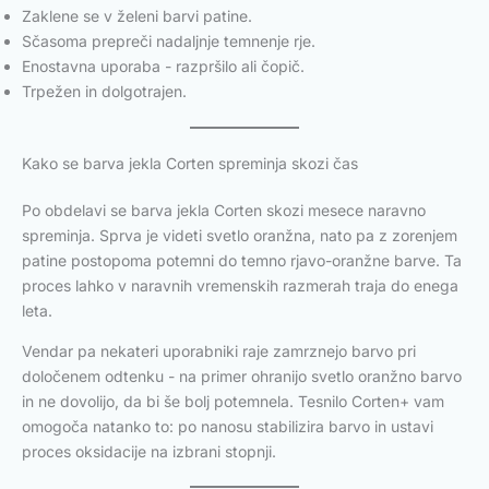
Zaklene se v želeni barvi patine.
Sčasoma prepreči nadaljnje temnenje rje.
Enostavna uporaba - razpršilo ali čopič.
Trpežen in dolgotrajen.
Kako se barva jekla Corten spreminja skozi čas
Po obdelavi se barva jekla Corten skozi mesece naravno
spreminja. Sprva je videti svetlo oranžna, nato pa z zorenjem
patine postopoma potemni do temno rjavo-oranžne barve. Ta
proces lahko v naravnih vremenskih razmerah traja do enega
leta.
Vendar pa nekateri uporabniki raje zamrznejo barvo pri
določenem odtenku - na primer ohranijo svetlo oranžno barvo
in ne dovolijo, da bi še bolj potemnela. Tesnilo Corten+ vam
omogoča natanko to: po nanosu stabilizira barvo in ustavi
proces oksidacije na izbrani stopnji.