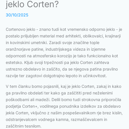
jeklo Corten?
30/10/2025
Cortenovo jeklo - znano tudi kot vremensko odporno jeklo - je
postalo priljubljen material med arhitekti, oblikovalci, krajinarji
in kovinskimi umetniki. Zaradi svoje značilne tople
oranžnorjave patine, industrijskega videza in izjemne
odpornosti na atmosfersko korozijo je tako funkcionalno kot
estetsko. Kljub svoji trpežnosti pa jeklo Corten zahteva
ustrezno obdelavo in zaščito, da se njegova patina pravilno
razvije ter zagotovi dolgotrajno lepoto in učinkovitost.
V tem članku bomo pojasnili, kaj je jeklo Corten, zakaj in kako
ga pravilno obdelati ter kako ga zaščititi pred neželenimi
poškodbami ali madeži. Delili bomo tudi strokovna priporočila
podjetja Corten+, vodilnega ponudnika izdelkov za obdelavo
jekla Corten, vključno z našim pospeševalnikom rje brez kislin,
odstranjevalcem vodnega kamna, razmaščevalcem in
zaščitnim tesnilom.