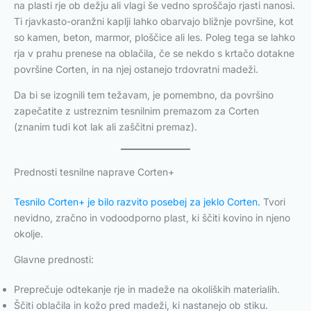
na plasti rje ob dežju ali vlagi še vedno sproščajo rjasti nanosi.
Ti rjavkasto-oranžni kaplji lahko obarvajo bližnje površine, kot
so kamen, beton, marmor, ploščice ali les. Poleg tega se lahko
rja v prahu prenese na oblačila, če se nekdo s krtačo dotakne
površine Corten, in na njej ostanejo trdovratni madeži.
Da bi se izognili tem težavam, je pomembno, da površino
zapečatite z ustreznim tesnilnim premazom za Corten
(znanim tudi kot lak ali zaščitni premaz).
Prednosti tesnilne naprave Corten+
Tesnilo Corten+ je bilo razvito posebej za jeklo Corten.
Tvori
nevidno, zračno in vodoodporno plast, ki ščiti kovino in njeno
okolje.
Glavne prednosti:
Preprečuje odtekanje rje in madeže na okoliških materialih.
Ščiti oblačila in kožo pred madeži, ki nastanejo ob stiku.