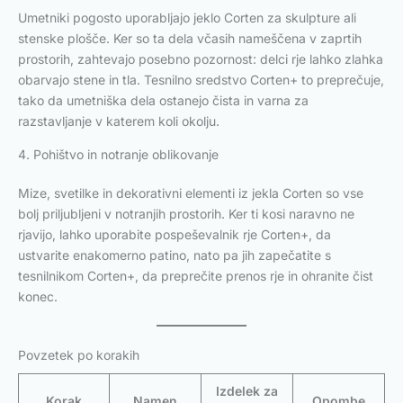
Umetniki pogosto uporabljajo jeklo Corten za skulpture ali
stenske plošče. Ker so ta dela včasih nameščena v zaprtih
prostorih, zahtevajo posebno pozornost: delci rje lahko zlahka
obarvajo stene in tla. Tesnilno sredstvo Corten+ to preprečuje,
tako da umetniška dela ostanejo čista in varna za
razstavljanje v katerem koli okolju.
4. Pohištvo in notranje oblikovanje
Mize, svetilke in dekorativni elementi iz jekla Corten so vse
bolj priljubljeni v notranjih prostorih. Ker ti kosi naravno ne
rjavijo, lahko uporabite pospeševalnik rje Corten+, da
ustvarite enakomerno patino, nato pa jih zapečatite s
tesnilnikom Corten+, da preprečite prenos rje in ohranite čist
konec.
Povzetek po korakih
Izdelek za
Korak
Namen
Opombe