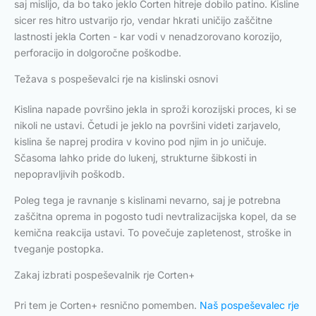
saj mislijo, da bo tako jeklo Corten hitreje dobilo patino. Kisline
sicer res hitro ustvarijo rjo, vendar hkrati uničijo zaščitne
lastnosti jekla Corten - kar vodi v nenadzorovano korozijo,
perforacijo in dolgoročne poškodbe.
Težava s pospeševalci rje na kislinski osnovi
Kislina napade površino jekla in sproži korozijski proces, ki se
nikoli ne ustavi. Četudi je jeklo na površini videti zarjavelo,
kislina še naprej prodira v kovino pod njim in jo uničuje.
Sčasoma lahko pride do lukenj, strukturne šibkosti in
nepopravljivih poškodb.
Poleg tega je ravnanje s kislinami nevarno, saj je potrebna
zaščitna oprema in pogosto tudi nevtralizacijska kopel, da se
kemična reakcija ustavi. To povečuje zapletenost, stroške in
tveganje postopka.
Zakaj izbrati pospeševalnik rje Corten+
Pri tem je Corten+ resnično pomemben.
Naš pospeševalec rje