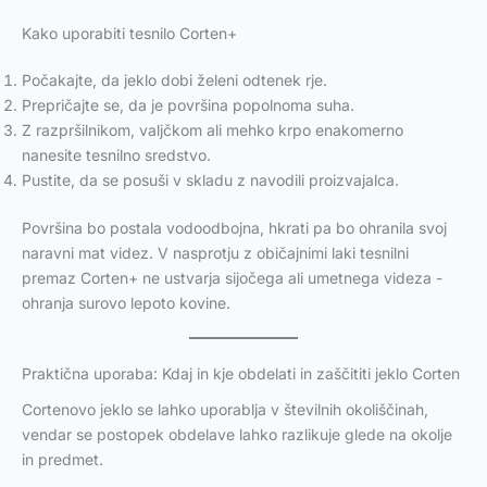
Kako uporabiti tesnilo Corten+
Počakajte, da jeklo dobi želeni odtenek rje.
Prepričajte se, da je površina popolnoma suha.
Z razpršilnikom, valjčkom ali mehko krpo enakomerno
nanesite tesnilno sredstvo.
Pustite, da se posuši v skladu z navodili proizvajalca.
Površina bo postala vodoodbojna, hkrati pa bo ohranila svoj
naravni mat videz. V nasprotju z običajnimi laki tesnilni
premaz Corten+ ne ustvarja sijočega ali umetnega videza -
ohranja surovo lepoto kovine.
Praktična uporaba: Kdaj in kje obdelati in zaščititi jeklo Corten
Cortenovo jeklo se lahko uporablja v številnih okoliščinah,
vendar se postopek obdelave lahko razlikuje glede na okolje
in predmet.