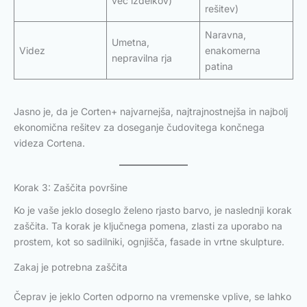
več izdelkov)
rešitev)
Naravna,
Umetna,
Videz
enakomerna
nepravilna rja
patina
Jasno je, da je Corten+ najvarnejša, najtrajnostnejša in najbolj
ekonomična rešitev za doseganje čudovitega končnega
videza Cortena.
Korak 3: Zaščita površine
Ko je vaše jeklo doseglo želeno rjasto barvo, je naslednji korak
zaščita. Ta korak je ključnega pomena, zlasti za uporabo na
prostem, kot so sadilniki, ognjišča, fasade in vrtne skulpture.
Zakaj je potrebna zaščita
Čeprav je jeklo Corten odporno na vremenske vplive, se lahko