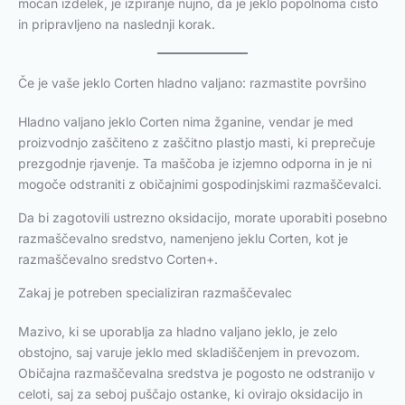
močan izdelek, je izpiranje nujno, da je jeklo popolnoma čisto
in pripravljeno na naslednji korak.
Če je vaše jeklo Corten hladno valjano: razmastite površino
Hladno valjano jeklo Corten nima žganine, vendar je med
proizvodnjo zaščiteno z zaščitno plastjo masti, ki preprečuje
prezgodnje rjavenje. Ta maščoba je izjemno odporna in je ni
mogoče odstraniti z običajnimi gospodinjskimi razmaščevalci.
Da bi zagotovili ustrezno oksidacijo, morate uporabiti posebno
razmaščevalno sredstvo, namenjeno jeklu Corten, kot je
razmaščevalno sredstvo Corten+.
Zakaj je potreben specializiran razmaščevalec
Mazivo, ki se uporablja za hladno valjano jeklo, je zelo
obstojno, saj varuje jeklo med skladiščenjem in prevozom.
Običajna razmaščevalna sredstva je pogosto ne odstranijo v
celoti, saj za seboj puščajo ostanke, ki ovirajo oksidacijo in