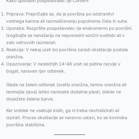
Kako uporabiti pospeševalec rje Corten+
Priprava: Prepričajte se, da je površina po odstranitvi
vodnega kamna ali razmaščevanju popolnoma čista in suha.
Uporaba: Razpršite pospeševalec rje enakomerno po površini.
Izogibajte se nanašanju na neposredni sončni svetlobi ali v
zelo vetrovnih razmerah.
Reakcija: V nekaj urah bo površina zaradi oksidacije postala
oranžna.
Opazovanje: V naslednjih 24-48 urah se patina razvije v
bogat, naraven rjav odtenek.
Glede na želeni odtenek (svetlo oranžna, temno oranžna ali
temnejša rjava) lahko nanesete dodatne plasti, dokler ne
dosežete želene barve.
Ker izdelek ne vsebuje kislin, ga ni treba nevtralizirati ali
izpirati. Proces oksidacije se naravno ustavi, ko se kovinska
površina stabilizira.