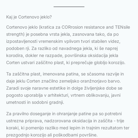
Kaj je Cortenovo jeklo?
Cortenovo jeklo (kratica za CORrosion resistance and TENsile
strength) je posebna vrsta jekla, zasnovana tako, da po
izpostavljenosti vremenskim vplivom tvori stabilen videz,
podoben rji. Za razliko od navadnega jekla, ki še naprej
korodira, dokler ne razpade, površinska oksidacija jekla
Corten ustvari zaščitno plast, ki preprečuje globljo korozijo.
Ta zaščitna plast, imenovana patina, se sčasoma razvije in
daje jeklu Corten značilno zemeljsko oranžnorjavo barvo.
Zaradi svoje naravne estetike in dolge življenjske dobe se
pogosto uporablja v arhitekturi, vrtnem oblikovanju, javni
umetnosti in sodobni gradnji.
Za pravilno doseganje in ohranjanje patine pa so potrebni
ustrezna priprava, nadzorovana oksidacija in zaščita - trije
koraki, ki pomenijo razliko med lepim in trajnim rezultatom ter
prezgodnjo korozijo ali poškodbami površine.