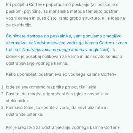
Pri podjetju Corten+ priporočamo peskanje (ali peskanje s
peskom) površine. Ta mehanska metoda temeljito odstrani
vodni kamen in pusti čisto, rahlo grobo strukturo, ki je idealna
za oksidacijo.
Če nimate dostopa do peskalnika, vam ponujamo zmogljivo
alternativo: naš odstranjevalec vodnega kamna Corten+ (znan
tudi kot
Odstranjevalec vodnega kamna
v angleščini).
Ta
izdelek je posebej oblikovan za varno in učinkovito kemično
odstranjevanje vodnega kamna.
Kako uporabljati odstranjevalec vodnega kamna Corten+
Izdelek enakomerno razpršite po površini jekla.
Pustite, da reagira priporočeni čas (glejte navodila na
steklenički).
Površino temeljito sperite z vodo, da nevtralizirate in
odstranite ostanke.
Ker je sredstvo za odstranjevanje vodnega kamna Corten+