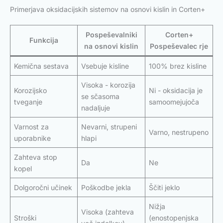
Primerjava oksidacijskih sistemov na osnovi kislin in Corten+
Pospeševalniki
Corten+
Funkcija
na osnovi kislin
Pospeševalec rje
Kemična sestava
Vsebuje kisline
100% brez kisline
Visoka - korozija
Korozijsko
Ni - oksidacija je
se sčasoma
tveganje
samoomejujoča
nadaljuje
Varnost za
Nevarni, strupeni
Varno, nestrupeno
uporabnike
hlapi
Zahteva stop
Da
Ne
kopel
Dolgoročni učinek
Poškodbe jekla
Ščiti jeklo
Nižja
Visoka (zahteva
Stroški
(enostopenjska