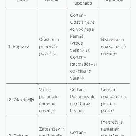
uporabo
Corten+
Odstranjeval
ec vodnega
kamna
Očistite in
Bistveno za
(vroče
1. Priprava
pripravite
enakomerno
valjani) ali
površino
rjavenje
Corten+
Razmaščeval
ec (hladno
valjani)
Varno
Corten+
Ustvari
pospešite
Pospeševale
enakomerno,
2. Oksidacija
naravno
c rje (brez
pristno
rjavenje
kisline)
patino
Preprečuje
Zatesnitev in
nastanek
Corten+
3. Zaščita
stabilizacija
madežev in