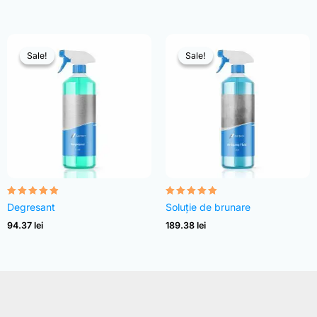
Sale!
Sale!
Sale!
Sale!
Evaluat la
Evaluat la
Degresant
Soluție de brunare
4.82
4.83
din 5
din 5
94.37
lei
189.38
lei