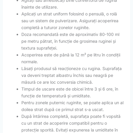
Agitați sau amestecați bine convertorul de rugină
înainte de utilizare.
Aplicați un strat uniform folosind o pensulă, o rolă
sau un sistem de pulverizare. Asigurați acoperirea
completă a tuturor zonelor ruginite.
Doza recomandată este de aproximativ 80-100 ml
pe metru pătrat, în funcție de grosimea ruginei și
textura suprafeței.
Acoperirea este de până la 12 m² pe litru în condiții
normale.
Lăsați produsul să reacționeze cu rugina. Suprafața
va deveni treptat albastru închis sau neagră pe
măsură ce are loc conversia chimică.
Timpul de uscare este de obicei între 3 și 6 ore, în
funcție de temperatură și umiditate.
Pentru zonele puternic ruginite, se poate aplica un al
doilea strat după ce primul strat s-a uscat.
După întărirea completă, suprafața poate fi vopsită
cu un strat de acoperire compatibil pentru o
protecție sporită. Evitați expunerea la umiditate în