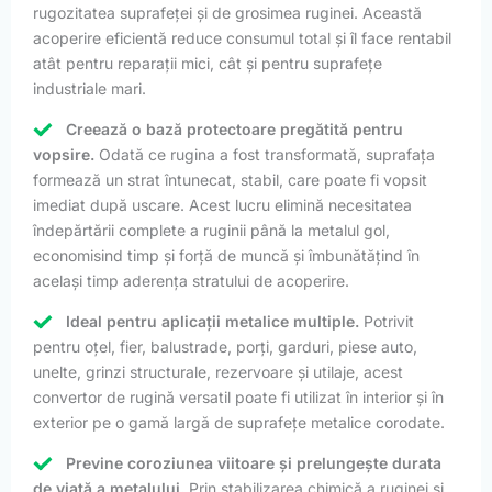
rugozitatea suprafeței și de grosimea ruginei. Această
acoperire eficientă reduce consumul total și îl face rentabil
atât pentru reparații mici, cât și pentru suprafețe
industriale mari.
Creează o bază protectoare pregătită pentru
vopsire.
Odată ce rugina a fost transformată, suprafața
formează un strat întunecat, stabil, care poate fi vopsit
imediat după uscare. Acest lucru elimină necesitatea
îndepărtării complete a ruginii până la metalul gol,
economisind timp și forță de muncă și îmbunătățind în
același timp aderența stratului de acoperire.
Ideal pentru aplicații metalice multiple.
Potrivit
pentru oțel, fier, balustrade, porți, garduri, piese auto,
unelte, grinzi structurale, rezervoare și utilaje, acest
convertor de rugină versatil poate fi utilizat în interior și în
exterior pe o gamă largă de suprafețe metalice corodate.
Previne coroziunea viitoare și prelungește durata
de viață a metalului.
Prin stabilizarea chimică a ruginei și