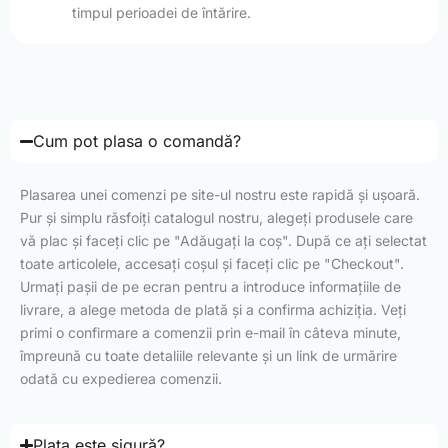
timpul perioadei de întărire.
Cum pot plasa o comandă?
Plasarea unei comenzi pe site-ul nostru este rapidă și ușoară.
Pur și simplu răsfoiți catalogul nostru, alegeți produsele care
vă plac și faceți clic pe "Adăugați la coș". După ce ați selectat
toate articolele, accesați coșul și faceți clic pe "Checkout".
Urmați pașii de pe ecran pentru a introduce informațiile de
livrare, a alege metoda de plată și a confirma achiziția. Veți
primi o confirmare a comenzii prin e-mail în câteva minute,
împreună cu toate detaliile relevante și un link de urmărire
odată cu expedierea comenzii.
Plata este sigură?