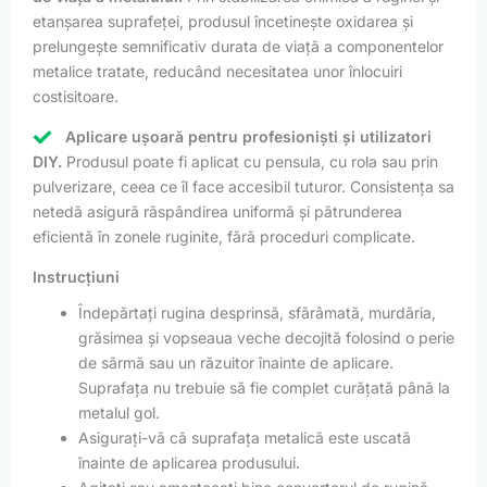
etanșarea suprafeței, produsul încetinește oxidarea și
prelungește semnificativ durata de viață a componentelor
metalice tratate, reducând necesitatea unor înlocuiri
costisitoare.
Aplicare ușoară pentru profesioniști și utilizatori
DIY.
Produsul poate fi aplicat cu pensula, cu rola sau prin
pulverizare, ceea ce îl face accesibil tuturor. Consistența sa
netedă asigură răspândirea uniformă și pătrunderea
eficientă în zonele ruginite, fără proceduri complicate.
Instrucțiuni
Îndepărtați rugina desprinsă, sfărâmată, murdăria,
grăsimea și vopseaua veche decojită folosind o perie
de sârmă sau un răzuitor înainte de aplicare.
Suprafața nu trebuie să fie complet curățată până la
metalul gol.
Asigurați-vă că suprafața metalică este uscată
înainte de aplicarea produsului.