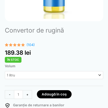
Convertor de rugină
(104)
Evaluat la
104
189.38
lei
4.99
din 5
pe baza a
ÎN STOC
evaluări de
la clienți
Cantitate
Volum
Rust
Converter
Adaugă în coș
-
+
Garanție de returnare a banilor