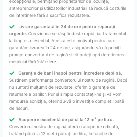
excepționale, permițând proprietarilor de locuințe,
antreprenorilor și utilizatorilor industriali să reducă costurile
de întreținere fără a sacrifica rezultatele.
Livrare garantată în 24 de ore pentru reparații
urgente.
Coroziunea se răspândește rapid, iar tratamentul
la timp este esențial. Acesta este motivul pentru care
garantăm livrarea în 24 de ore, asigurându-vă că primiți
prompt convertorul de rugină și că puteți opri deteriorarea
metalului fără întârziere.
Garanție de bani înapoi pentru încredere deplină.
Susținem performanța convertorului nostru de rugină. Dacă
nu sunteți mulțumit de rezultate, oferim o garanție de
returnare a banilor. Pur și simplu contactați-ne și vă vom
rambursa achiziția, oferindu-vă o investiție complet lipsită
de riscuri.
Acoperire excelentă de până la 12 m² pe litru.
Convertorul nostru de rugină oferă o acoperire ridicată,
tratând până la 12 metri pătrați pe litru, în funcție de