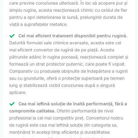
care previne coroziunea ulterioară. În loc să acopere pur și
simplu rugina, acesta reacționează chimic cu oxidul de fier
pentru a opri deteriorarea la sursă, prelungind durata de
viață a suprafețelor metalice.
Cel mai eficient tratament disponibil pentru rugină.
Datorită formulei sale chimice avansate, acesta este cel
mai eficient convertor de rugină de pe piață. Acesta
pătrunde adânc în rugina poroasă, reacționează complet și
formează un strat protector puternic, care poate fi vopsit.
Comparativ cu produsele obișnuite de îndepărtare a ruginii
sau cu grundurile, oferă o protecție superioară pe termen
lung și stabilizează vizibil coroziunea după o singură
aplicare.
Cea mai ieftină soluție de înaltă performanță, fără a
compromite calitatea.
Oferim performanță de nivel
profesional la cel mai competitiv preț. Convertorul nostru
de rugină este cea mai ieftină soluție din categoria sa,
menținând în același timp eficiența și durabilitatea