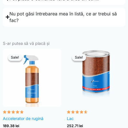
Nu pot găsi întrebarea mea în listă, ce ar trebui să
fac?
S-ar putea să vă placă și
Sale!
Sale!
Sale!
Sale!
Evaluat la
Evaluat la
Accelerator de rugină
Lac
4.68
4.54
din 5
din 5
189.38
lei
252.71
lei