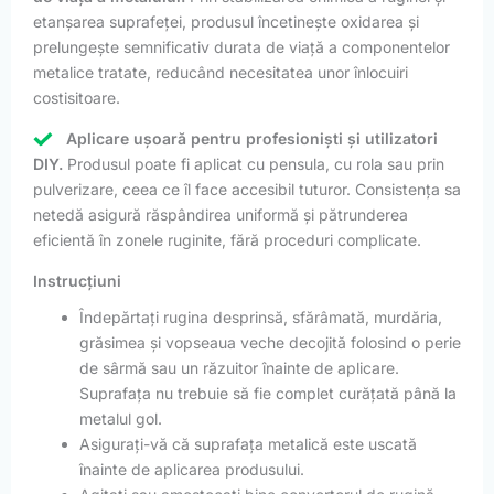
etanșarea suprafeței, produsul încetinește oxidarea și
prelungește semnificativ durata de viață a componentelor
metalice tratate, reducând necesitatea unor înlocuiri
costisitoare.
Aplicare ușoară pentru profesioniști și utilizatori
DIY.
Produsul poate fi aplicat cu pensula, cu rola sau prin
pulverizare, ceea ce îl face accesibil tuturor. Consistența sa
netedă asigură răspândirea uniformă și pătrunderea
eficientă în zonele ruginite, fără proceduri complicate.
Instrucțiuni
Îndepărtați rugina desprinsă, sfărâmată, murdăria,
grăsimea și vopseaua veche decojită folosind o perie
de sârmă sau un răzuitor înainte de aplicare.
Suprafața nu trebuie să fie complet curățată până la
metalul gol.
Asigurați-vă că suprafața metalică este uscată
înainte de aplicarea produsului.