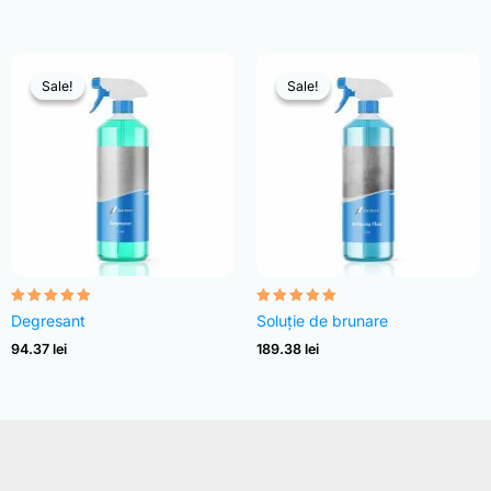
Sale!
Sale!
Sale!
Sale!
Evaluat la
Evaluat la
Degresant
Soluție de brunare
4.82
4.83
din 5
din 5
94.37
lei
189.38
lei