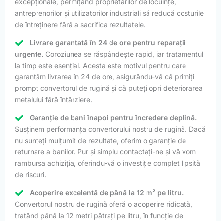
excepționale, permițând proprietarilor de locuințe,
antreprenorilor și utilizatorilor industriali să reducă costurile
de întreținere fără a sacrifica rezultatele.
Livrare garantată în 24 de ore pentru reparații
urgente.
Coroziunea se răspândește rapid, iar tratamentul
la timp este esențial. Acesta este motivul pentru care
garantăm livrarea în 24 de ore, asigurându-vă că primiți
prompt convertorul de rugină și că puteți opri deteriorarea
metalului fără întârziere.
Garanție de bani înapoi pentru încredere deplină.
Susținem performanța convertorului nostru de rugină. Dacă
nu sunteți mulțumit de rezultate, oferim o garanție de
returnare a banilor. Pur și simplu contactați-ne și vă vom
rambursa achiziția, oferindu-vă o investiție complet lipsită
de riscuri.
Acoperire excelentă de până la 12 m² pe litru.
Convertorul nostru de rugină oferă o acoperire ridicată,
tratând până la 12 metri pătrați pe litru, în funcție de