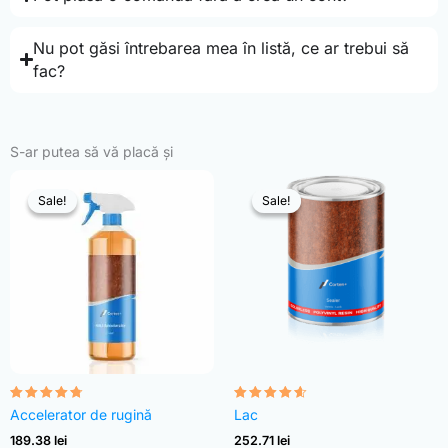
Nu pot găsi întrebarea mea în listă, ce ar trebui să
fac?
S-ar putea să vă placă și
Sale!
Sale!
Sale!
Sale!
Evaluat la
Evaluat la
Accelerator de rugină
Lac
4.68
4.54
din 5
din 5
189.38
lei
252.71
lei