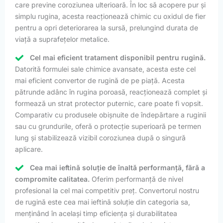
care previne coroziunea ulterioară. În loc să acopere pur și
simplu rugina, acesta reacționează chimic cu oxidul de fier
pentru a opri deteriorarea la sursă, prelungind durata de
viață a suprafețelor metalice.
Cel mai eficient tratament disponibil pentru rugină.
Datorită formulei sale chimice avansate, acesta este cel
mai eficient convertor de rugină de pe piață. Acesta
pătrunde adânc în rugina poroasă, reacționează complet și
formează un strat protector puternic, care poate fi vopsit.
Comparativ cu produsele obișnuite de îndepărtare a ruginii
sau cu grundurile, oferă o protecție superioară pe termen
lung și stabilizează vizibil coroziunea după o singură
aplicare.
Cea mai ieftină soluție de înaltă performanță, fără a
compromite calitatea.
Oferim performanță de nivel
profesional la cel mai competitiv preț. Convertorul nostru
de rugină este cea mai ieftină soluție din categoria sa,
menținând în același timp eficiența și durabilitatea