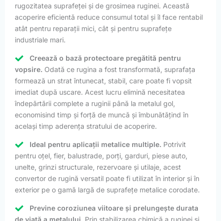
rugozitatea suprafeței și de grosimea ruginei. Această
acoperire eficientă reduce consumul total și îl face rentabil
atât pentru reparații mici, cât și pentru suprafețe
industriale mari.
Creează o bază protectoare pregătită pentru
vopsire.
Odată ce rugina a fost transformată, suprafața
formează un strat întunecat, stabil, care poate fi vopsit
imediat după uscare. Acest lucru elimină necesitatea
îndepărtării complete a ruginii până la metalul gol,
economisind timp și forță de muncă și îmbunătățind în
același timp aderența stratului de acoperire.
Ideal pentru aplicații metalice multiple.
Potrivit
pentru oțel, fier, balustrade, porți, garduri, piese auto,
unelte, grinzi structurale, rezervoare și utilaje, acest
convertor de rugină versatil poate fi utilizat în interior și în
exterior pe o gamă largă de suprafețe metalice corodate.
Previne coroziunea viitoare și prelungește durata
de viață a metalului.
Prin stabilizarea chimică a ruginei și