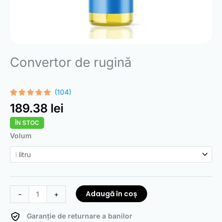
Convertor de rugină
(104)
Evaluat la
104
189.38
lei
4.99
din 5
pe baza a
ÎN STOC
evaluări de
la clienți
Cantitate
Volum
Rust
Converter
Adaugă în coș
-
+
Garanție de returnare a banilor