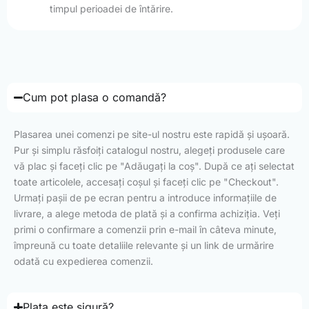
timpul perioadei de întărire.
Cum pot plasa o comandă?
Plasarea unei comenzi pe site-ul nostru este rapidă și ușoară.
Pur și simplu răsfoiți catalogul nostru, alegeți produsele care
vă plac și faceți clic pe "Adăugați la coș". După ce ați selectat
toate articolele, accesați coșul și faceți clic pe "Checkout".
Urmați pașii de pe ecran pentru a introduce informațiile de
livrare, a alege metoda de plată și a confirma achiziția. Veți
primi o confirmare a comenzii prin e-mail în câteva minute,
împreună cu toate detaliile relevante și un link de urmărire
odată cu expedierea comenzii.
Plata este sigură?