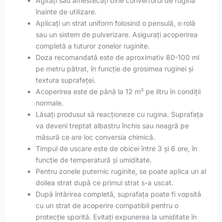
Agitați sau amestecați bine convertorul de rugină
înainte de utilizare.
Aplicați un strat uniform folosind o pensulă, o rolă
sau un sistem de pulverizare. Asigurați acoperirea
completă a tuturor zonelor ruginite.
Doza recomandată este de aproximativ 80-100 ml
pe metru pătrat, în funcție de grosimea ruginei și
textura suprafeței.
Acoperirea este de până la 12 m² pe litru în condiții
normale.
Lăsați produsul să reacționeze cu rugina. Suprafața
va deveni treptat albastru închis sau neagră pe
măsură ce are loc conversia chimică.
Timpul de uscare este de obicei între 3 și 6 ore, în
funcție de temperatură și umiditate.
Pentru zonele puternic ruginite, se poate aplica un al
doilea strat după ce primul strat s-a uscat.
După întărirea completă, suprafața poate fi vopsită
cu un strat de acoperire compatibil pentru o
protecție sporită. Evitați expunerea la umiditate în