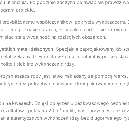
su utleniania. Po godzinie zaczyna pojawiać się prawdziw
nogram projektu.
i przybliżonemu współczynnikowi pokrycia wynoszącemu 2
k obfite pokrycie sprawia, że idealnie nadaje się zarówno
niając stałą wydajność na rozległych obszarach.
ystkich metali żelaznych.
Specjalnie zaprojektowany do sta
h metali żelaznych. Formuła wzmacnia naturalny proces star
olite i stabilne wykończenie rdzy.
rzyspieszacz rdzy jest łatwo nakładany za pomocą wałka,
okrycie bez potrzeby stosowania skomplikowanego sprzęt
ych na kwasach.
Dzięki połączeniu bezkwasowego bezpiecze
 rezultatów i pokrycia 20 m² na litr, nasz przyspieszacz r
wania autentycznych wykończeń rdzy bez długotrwałego ry