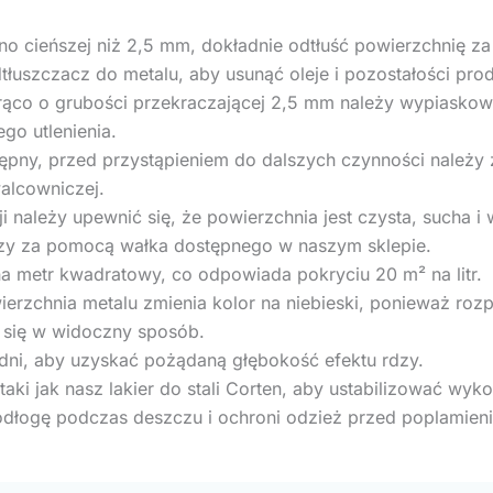
o cieńszej niż 2,5 mm, dokładnie odtłuść powierzchnię 
łuszczacz do metalu, aby usunąć oleje i pozostałości pro
co o grubości przekraczającej 2,5 mm należy wypiaskowa
go utlenienia.
ostępny, przed przystąpieniem do dalszych czynności należ
walcowniczej.
 należy upewnić się, że powierzchnia jest czysta, sucha i 
dzy za pomocą wałka dostępnego w naszym sklepie.
na metr kwadratowy, co odpowiada pokryciu 20 m² na litr.
erzchnia metalu zmienia kolor na niebieski, ponieważ rozp
 się w widoczny sposób.
dni, aby uzyskać pożądaną głębokość efektu rdzy.
aki jak nasz lakier do stali Corten, aby ustabilizować wyk
odłogę podczas deszczu i ochroni odzież przed poplamieni