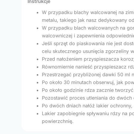
Instrukcje
W przypadku blachy walcowanej na zimn
metalu, takiego jak nasz dedykowany odt
W przypadku blach walcowanych na gorą
walcowniczej i zapewnienia odpowiednie
Jeśli sprzęt do piaskowania nie jest d
celu skutecznego usunięcia zgorzeliny 
Przed nałożeniem przyspieszacza korozji
Równomiernie nanieść przyspieszacz r
Przestrzegać przybliżonej dawki 50 ml 
Po około 30 minutach obserwuj, jak powi
Po około godzinie rdza zacznie tworzyć
Pozostawić proces utleniania do dwóch 
Po dwóch dniach nałóż lakier ochronny, t
Lakier zapobiegnie spływaniu rdzy na p
powierzchnię.