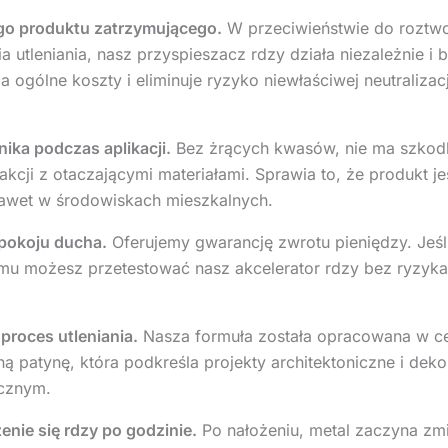
go produktu zatrzymującego.
W przeciwieństwie do roztw
ia utleniania, nasz przyspieszacz rdzy działa niezależnie 
 ogólne koszty i eliminuje ryzyko niewłaściwej neutraliza
ka podczas aplikacji.
Bez żrących kwasów, nie ma szkod
cji z otaczającymi materiałami. Sprawia to, że produkt je
nawet w środowiskach mieszkalnych.
spokoju ducha.
Oferujemy gwarancję zwrotu pieniędzy. Jeśli
temu możesz przetestować nasz akcelerator rdzy bez ryzyka
proces utleniania.
Nasza formuła została opracowana w cel
 patynę, która podkreśla projekty architektoniczne i deko
ycznym.
enie się rdzy po godzinie.
Po nałożeniu, metal zaczyna zmi