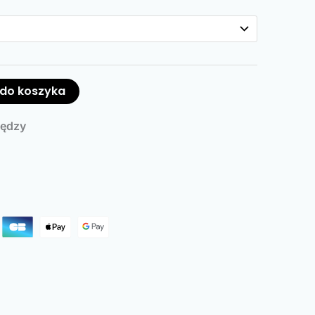
 do koszyka
iędzy