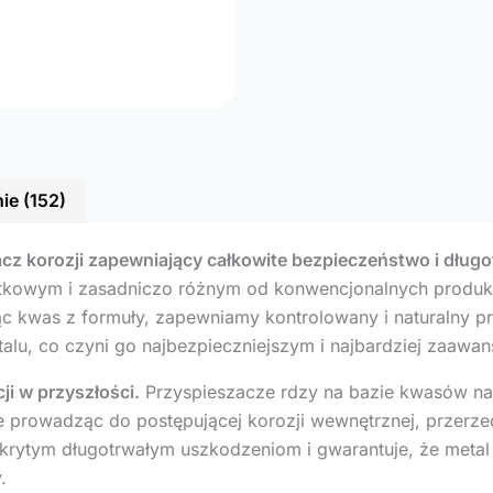
ie (152)
z korozji zapewniający całkowite bezpieczeństwo i długo
ątkowym i zasadniczo różnym od konwencjonalnych produkt
ąc kwas z formuły, zapewniamy kontrolowany i naturalny p
 metalu, co czyni go najbezpieczniejszym i najbardziej za
ji w przyszłości.
Przyspieszacze rdzy na bazie kwasów nadal
ie prowadząc do postępującej korozji wewnętrznej, przerzed
ukrytym długotrwałym uszkodzeniom i gwarantuje, że meta
.