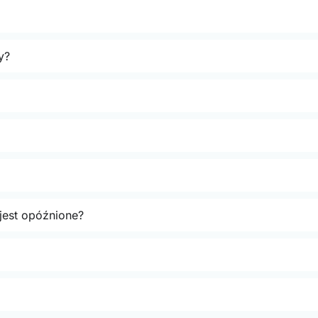
y?
jest opóźnione?