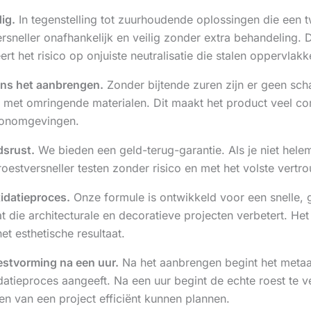
ig.
In tegenstelling tot zuurhoudende oplossingen die een
ersneller onafhankelijk en veilig zonder extra behandeling. 
neert het risico op onjuiste neutralisatie die stalen oppervl
dens het aanbrengen.
Zonder bijtende zuren zijn er geen sch
 met omringende materialen. Dit maakt het product veel com
woonomgevingen.
dsrust.
We bieden een geld-terug-garantie. Als je niet hele
 roestversneller testen zonder risico en met het volste vertr
xidatieproces.
Onze formule is ontwikkeld voor een snelle, 
 die architecturale en decoratieve projecten verbetert. Het 
t esthetische resultaat.
estvorming na een uur.
Na het aanbrengen begint het metaa
idatieproces aangeeft. Na een uur begint de echte roest te 
nen van een project efficiënt kunnen plannen.