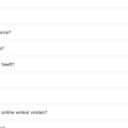
rvice?
e?
 heeft?
 online winkel vinden?