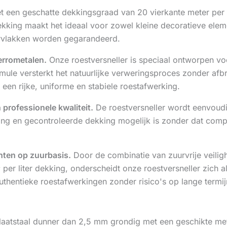
 een geschatte dekkingsgraad van 20 vierkante meter per li
 dekking maakt het ideaal voor zowel kleine decoratieve ele
ervlakken worden gegarandeerd.
ferrometalen.
Onze roestversneller is speciaal ontworpen voo
rmule versterkt het natuurlijke verweringsproces zonder a
een rijke, uniforme en stabiele roestafwerking.
professionele kwaliteit.
De roestversneller wordt eenvoudig
ing en gecontroleerde dekking mogelijk is zonder dat comp
nten op zuurbasis.
Door de combinatie van zuurvrije veiligh
 m² per liter dekking, onderscheidt onze roestversneller zi
thentieke roestafwerkingen zonder risico's op lange termij
aatstaal dunner dan 2,5 mm grondig met een geschikte meta