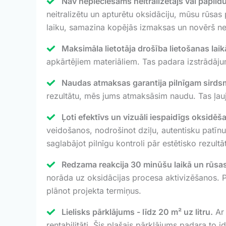
Nav nepieciešams neitralizētājs vai papildu
neitralizētu un apturētu oksidāciju, mūsu rūsa
laiku, samazina kopējās izmaksas un novērš nepa
Maksimāla lietotāja drošība lietošanas laik
apkārtējiem materiāliem. Tas padara izstrādāj
Naudas atmaksas garantija pilnīgam sirds
rezultātu, mēs jums atmaksāsim naudu. Tas ļauj 
Ļoti efektīvs un vizuāli iespaidīgs oksidē
veidošanos, nodrošinot dziļu, autentisku patīnu
saglabājot pilnīgu kontroli pār estētisko rezultā
Redzama reakcija 30 minūšu laikā un rūsa
norāda uz oksidācijas procesa aktivizēšanos. Pē
plānot projekta termiņus.
Lielisks pārklājums - līdz 20 m² uz litru.
Ar 
rentabilitāti. Šis plašais pārklājums padara t