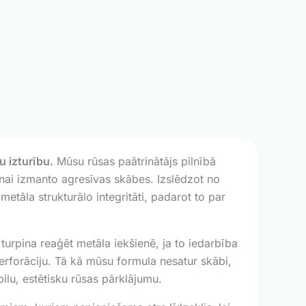
u izturību.
Mūsu rūsas paātrinātājs pilnībā
šanai izmanto agresīvas skābes. Izslēdzot no
tāla strukturālo integritāti, padarot to par
turpina reaģēt metāla iekšienē, ja to iedarbība
perforāciju. Tā kā mūsu formula nesatur skābi,
ilu, estētisku rūsas pārklājumu.