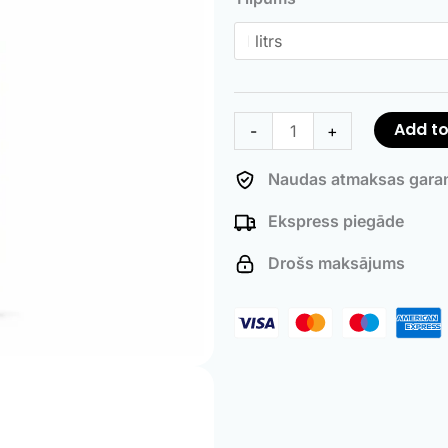
quantity
Add to
-
+
Naudas atmaksas garan
Ekspress piegāde
Drošs maksājums