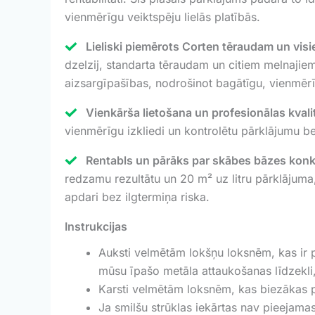
vienmērīgu veiktspēju lielās platībās.
Lieliski piemērots Corten tēraudam un vis
dzelzij, standarta tēraudam un citiem melnaji
aizsargīpašības, nodrošinot bagātīgu, vienmērī
Vienkārša lietošana un profesionālas kvalit
vienmērīgu izkliedi un kontrolētu pārklājumu b
Rentabls un pārāks par skābes bāzes kon
redzamu rezultātu un 20 m² uz litru pārklājuma,
apdari bez ilgtermiņa riska.
Instrukcijas
Auksti velmētām lokšņu loksnēm, kas ir 
mūsu īpašo metāla attaukošanas līdzekli,
Karsti velmētām loksnēm, kas biezākas pa
Ja smilšu strūklas iekārtas nav pieejamas