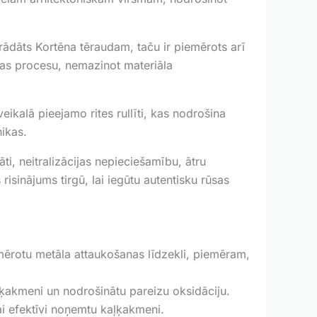
trādāts Kortēna tēraudam, taču ir piemērots arī
bas procesu, nemazinot materiāla
eikalā pieejamo rites rullīti, kas nodrošina
ikas.
i, neitralizācijas nepieciešamību, ātru
isinājums tirgū, lai iegūtu autentisku rūsas
mērotu metāla attaukošanas līdzekli, piemēram,
ļķakmeni un nodrošinātu pareizu oksidāciju.
ai efektīvi noņemtu kaļķakmeni.