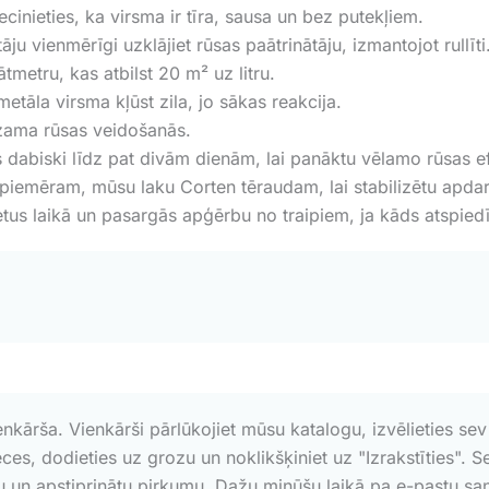
cinieties, ka virsma ir tīra, sausa un bez putekļiem.
u vienmērīgi uzklājiet rūsas paātrinātāju, izmantojot rullīti
metru, kas atbilst 20 m² uz litru.
tāla virsma kļūst zila, jo sākas reakcija.
dzama rūsas veidošanās.
 dabiski līdz pat divām dienām, lai panāktu vēlamo rūsas e
piemēram, mūsu laku Corten tēraudam, lai stabilizētu apdar
etus laikā un pasargās apģērbu no traipiem, ja kāds atspiedī
enkārša. Vienkārši pārlūkojiet mūsu katalogu, izvēlieties se
ces, dodieties uz grozu un noklikšķiniet uz "Izrakstīties". 
 un apstiprinātu pirkumu. Dažu minūšu laikā pa e-pastu saņ