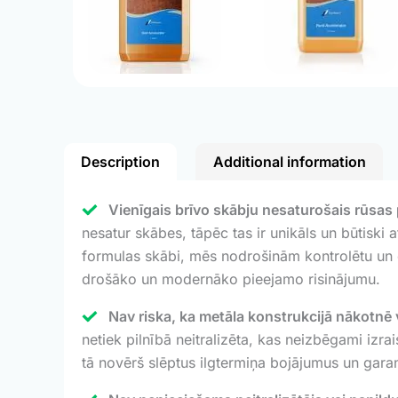
Description
Additional information
Vienīgais brīvo skābju nesaturošais rūsas p
nesatur skābes, tāpēc tas ir unikāls un būtiski
formulas skābi, mēs nodrošinām kontrolētu un da
drošāko un modernāko pieejamo risinājumu.
Nav riska, ka metāla konstrukcijā nākotnē v
netiek pilnībā neitralizēta, kas neizbēgami izr
tā novērš slēptus ilgtermiņa bojājumus un garan