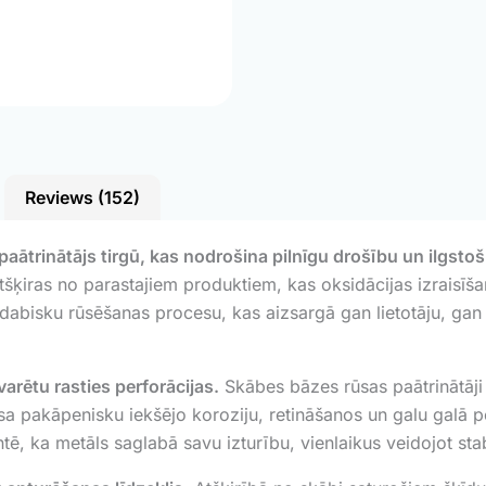
Reviews (152)
aātrinātājs tirgū, kas nodrošina pilnīgu drošību un ilgstoš
 atšķiras no parastajiem produktiem, kas oksidācijas izraisī
bisku rūsēšanas procesu, kas aizsargā gan lietotāju, gan me
arētu rasties perforācijas.
Skābes bāzes rūsas paātrinātāji 
aisa pakāpenisku iekšējo koroziju, retināšanos un galu galā 
tē, ka metāls saglabā savu izturību, vienlaikus veidojot stab