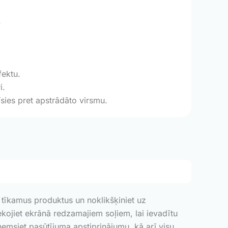
.
fektu.
i.
sies pret apstrādāto virsmu.
v tīkamus produktus un noklikšķiniet uz
Sekojiet ekrānā redzamajiem soļiem, lai ievadītu
emsiet pasūtījuma apstiprinājumu, kā arī visu