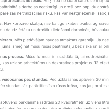
 apturēšanas līdzeklis.
Atšķirībā no skābi saturošiem šķīdu
s paātrinātājs darbojas neatkarīgi un droši bez papildu aps
reizas neitralizācijas risku, kas var neatgriezeniski saboj
ā.
Nav korozīvo skābju, nav kaitīgu skābes tvaiku, agresīvu 
umu daudz ērtāku un drošāku lietošanai darbnīcās, būvlauk
mieram.
Mēs piedāvājam naudas atmaksas garantiju. Ja nees
jums izmēģināt mūsu rūsas paātrinātāju bez riska un ar pilnīg
šanas process.
Mūsu formula ir izstrādāta tā, lai nodrošinātu
, kas uzlabo arhitektūras un dekoratīvos projektus. Tā efektī
tu.
s veidošanās pēc stundas.
Pēc uzklāšanas aptuveni 30 minūš
c stundas sāk parādīties īsta rūsas krāsa, kas ļauj profesion
aptuveno pārklājuma rādītāju 20 kvadrātmetri uz vienu litru 
o ideāli piemērotu gan maziem dekoratīviem elementiem, gan 