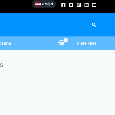
Latvija
Search
košana
Pieteikties
js