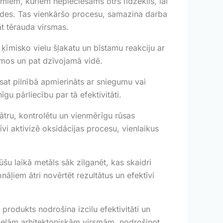
miem, kuriem nepieciešams otrs līdzeklis, lai
trādes. Tas vienkāršo procesu, samazina darba
āt tērauda virsmas.
ķīmisko vielu šļakatu un bīstamu reakciju ar
umos un pat dzīvojamā vidē.
at pilnībā apmierināts ar sniegumu vai
u pārliecību par tā efektivitāti.
 ātru, kontrolētu un vienmērīgu rūsas
vi aktivizē oksidācijas procesu, vienlaikus
u laikā metāls sāk zilganēt, kas skaidri
āļiem ātri novērtēt rezultātus un efektīvi
produkts nodrošina izcilu efektivitāti un
lielām arhitektoniskām virsmām, nodrošinot