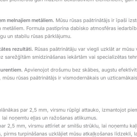
iem melnajiem metāliem.
Mūsu rūsas paātrinātājs ir īpaši izs
em metāliem. Formula pastiprina dabisko atmosfēras iedarbī
gu un stabilu rūsas pārklājumu.
ātes rezultāti.
Rūsas paātrinātāju var viegli uzklāt ar mūsu v
ez sarežģītām smidzināšanas iekārtām vai specializētas tehn
kurentiem.
Apvienojot drošumu bez skābes, augstu efektivitāt
 mūsu rūsas paātrinātājs ir vismodernākais un uzticamākais r
plānākas par 2,5 mm, virsmu rūpīgi attauko, izmantojot pie
 lai noņemtu eļļas un ražošanas atlikumus.
r 2,5 mm, virsmu attīriet ar smilšu strūklu, lai noņemtu ka
, pirms turpināšanas uzklājiet mūsu atkaļķošanas līdzekli, l