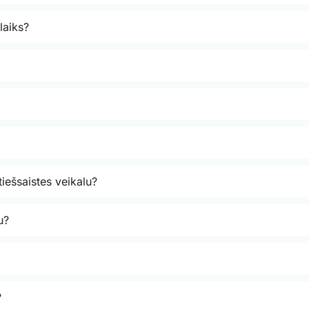
laiks?
tiešsaistes veikalu?
u?
?