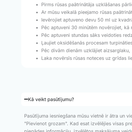
Pirms rūsas paātrinātāja uzklāšanas pārlie
Ar mūsu veikalā pieejamo rūsas paātrinātāj
Ievērojiet aptuveno devu 50 ml uz kvadrāt
Pēc aptuveni 30 minūtēm novērojiet, kā me
Pēc aptuveni stundas sāks veidoties re
Ļaujiet oksidēšanās procesam turpināties
Pēc divām dienām uzklājiet aizsarglaku, 
Laka novērsīs rūsas noteces uz grīdas li
Kā veikt pasūtījumu?
Pasūtījuma iesniegšana mūsu vietnē ir ātra un vi
"Pievienot grozam". Kad esat izvēlējies visas pre
piegādes informāciju, izvēlētos maksājuma veidu