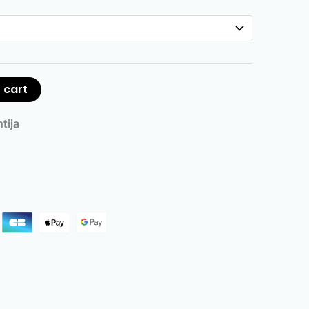
 cart
tija