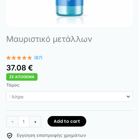
Μαυριστικό μετάλλων
(87)
Rated
87
4.83
37.08
€
out of 5
based on
ΣΕ ΑΠΌΘΕΜΑ
customer
ratings
Antiquing
Τόμος
Fluid
quantity
Add to cart
-
+
Εγγύηση επιστροφής χρημάτων