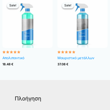
Sale!
Sale!
Sale!
Sale!
Rated
Rated
Απολιπαντικό
Μαυριστικό μετάλλων
4.82
4.83
out of 5
out of 5
18.48
€
37.08
€
Πλοήγηση