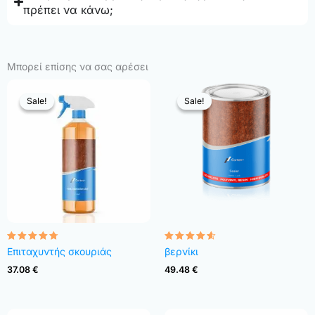
πρέπει να κάνω;
Μπορεί επίσης να σας αρέσει
Sale!
Sale!
Sale!
Sale!
Rated
Rated
Επιταχυντής σκουριάς
βερνίκι
4.68
4.54
out of 5
out of 5
37.08
€
49.48
€