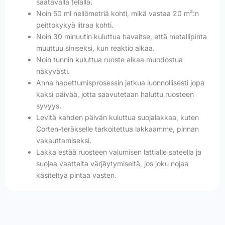
saatavalla telalla.
Noin 50 ml neliömetriä kohti, mikä vastaa 20 m²:n
peittokykyä litraa kohti.
Noin 30 minuutin kuluttua havaitse, että metallipinta
muuttuu siniseksi, kun reaktio alkaa.
Noin tunnin kuluttua ruoste alkaa muodostua
näkyvästi.
Anna hapettumisprosessin jatkua luonnollisesti jopa
kaksi päivää, jotta saavutetaan haluttu ruosteen
syvyys.
Levitä kahden päivän kuluttua suojalakkaa, kuten
Corten-teräkselle tarkoitettua lakkaamme, pinnan
vakauttamiseksi.
Lakka estää ruosteen valumisen lattialle sateella ja
suojaa vaatteita värjäytymiseltä, jos joku nojaa
käsiteltyä pintaa vasten.