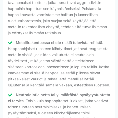
tavanomaiset tuotteet, jotka perustuvat aggressiivisiin
happoihin hapettumisen käynnistämiseksi. Poistamalla
hapon kaavasta varmistamme hallitun ja luonnollisen
ruostumisprosessin, joka suojaa sekä käyttäjää että
metallin rakenteellista eheyttä, tehden siitä turvallisimman
ja edistyksellisimmän ratkaisun.
Metallirakenteessa ei ole riskiä tulevista rei'istä.
Happopohjaiset ruosteen kiihdyttimet jatkavat reagoimista
metallin sisällä, jos niiden vaikutusta ei neutraloida
täydellisesti, mikä johtaa väistämättä asteittaiseen
sisäiseen korroosioon, ohenemiseen ja lopulta reikiin. Koska
kaavaamme ei sisällä happoa, se estää piilossa olevat
pitkäaikaiset vauriot ja takaa, että metalli säilyttää
lujuutensa ja kehittää samalla vakaan, esteettisen ruosteen.
Neutralointiainetta tai ylimääräistä pysäytystuotetta
ei tarvita.
Toisin kuin happopitoiset liuokset, jotka vaativat
toisen tuotteen neutraloimiseksi ja hapettumisen
pysäyttämiseksi, ruosteen kiihdyttäjämme toimii