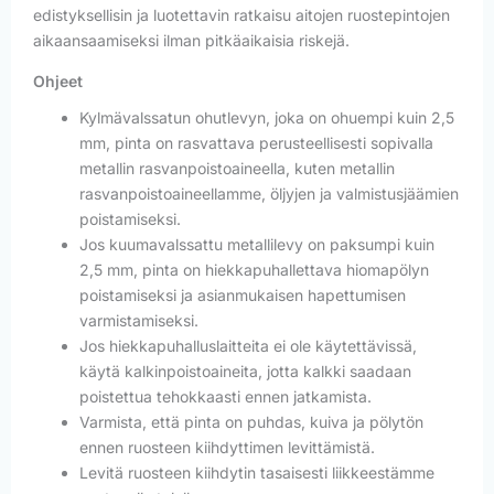
edistyksellisin ja luotettavin ratkaisu aitojen ruostepintojen
aikaansaamiseksi ilman pitkäaikaisia riskejä.
Ohjeet
Kylmävalssatun ohutlevyn, joka on ohuempi kuin 2,5
mm, pinta on rasvattava perusteellisesti sopivalla
metallin rasvanpoistoaineella, kuten metallin
rasvanpoistoaineellamme, öljyjen ja valmistusjäämien
poistamiseksi.
Jos kuumavalssattu metallilevy on paksumpi kuin
2,5 mm, pinta on hiekkapuhallettava hiomapölyn
poistamiseksi ja asianmukaisen hapettumisen
varmistamiseksi.
Jos hiekkapuhalluslaitteita ei ole käytettävissä,
käytä kalkinpoistoaineita, jotta kalkki saadaan
poistettua tehokkaasti ennen jatkamista.
Varmista, että pinta on puhdas, kuiva ja pölytön
ennen ruosteen kiihdyttimen levittämistä.
Levitä ruosteen kiihdytin tasaisesti liikkeestämme