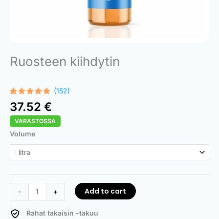
Ruosteen kiihdytin
(152)
Rated
152
37.52
€
4.68
out
of 5
VARASTOSSA
based on
customer
Rust
Volume
ratings
Accelerator
quantity
Add to cart
-
+
Rahat takaisin -takuu