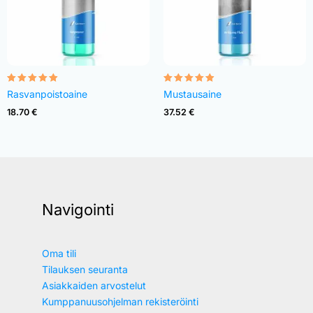
Rated
Rated
Rasvanpoistoaine
Mustausaine
4.82
4.83
out of 5
out of 5
18.70
€
37.52
€
Navigointi
Oma tili
Tilauksen seuranta
Asiakkaiden arvostelut
Kumppanuusohjelman rekisteröinti