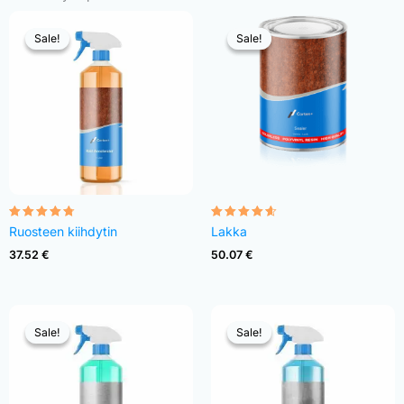
Sale!
Sale!
Sale!
Sale!
Rated
Rated
Ruosteen kiihdytin
Lakka
4.68
4.54
out of 5
out of 5
37.52
€
50.07
€
Sale!
Sale!
Sale!
Sale!