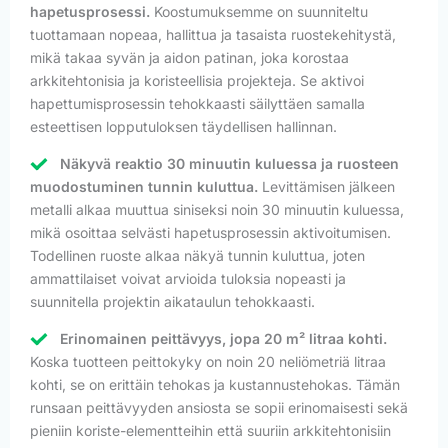
hapetusprosessi.
Koostumuksemme on suunniteltu
tuottamaan nopeaa, hallittua ja tasaista ruostekehitystä,
mikä takaa syvän ja aidon patinan, joka korostaa
arkkitehtonisia ja koristeellisia projekteja. Se aktivoi
hapettumisprosessin tehokkaasti säilyttäen samalla
esteettisen lopputuloksen täydellisen hallinnan.
Näkyvä reaktio 30 minuutin kuluessa ja ruosteen
muodostuminen tunnin kuluttua.
Levittämisen jälkeen
metalli alkaa muuttua siniseksi noin 30 minuutin kuluessa,
mikä osoittaa selvästi hapetusprosessin aktivoitumisen.
Todellinen ruoste alkaa näkyä tunnin kuluttua, joten
ammattilaiset voivat arvioida tuloksia nopeasti ja
suunnitella projektin aikataulun tehokkaasti.
Erinomainen peittävyys, jopa 20 m² litraa kohti.
Koska tuotteen peittokyky on noin 20 neliömetriä litraa
kohti, se on erittäin tehokas ja kustannustehokas. Tämän
runsaan peittävyyden ansiosta se sopii erinomaisesti sekä
pieniin koriste-elementteihin että suuriin arkkitehtonisiin