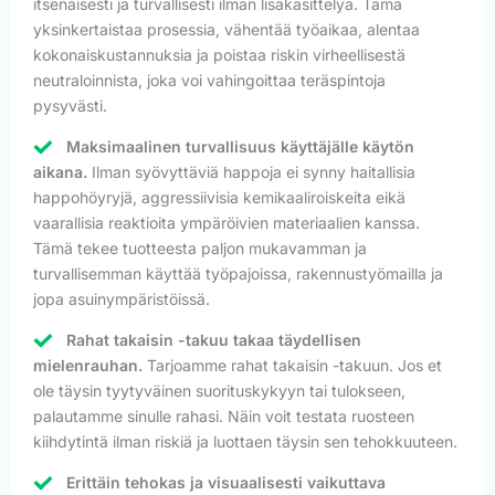
itsenäisesti ja turvallisesti ilman lisäkäsittelyä. Tämä
yksinkertaistaa prosessia, vähentää työaikaa, alentaa
kokonaiskustannuksia ja poistaa riskin virheellisestä
neutraloinnista, joka voi vahingoittaa teräspintoja
pysyvästi.
Maksimaalinen turvallisuus käyttäjälle käytön
aikana.
Ilman syövyttäviä happoja ei synny haitallisia
happohöyryjä, aggressiivisia kemikaaliroiskeita eikä
vaarallisia reaktioita ympäröivien materiaalien kanssa.
Tämä tekee tuotteesta paljon mukavamman ja
turvallisemman käyttää työpajoissa, rakennustyömailla ja
jopa asuinympäristöissä.
Rahat takaisin -takuu takaa täydellisen
mielenrauhan.
Tarjoamme rahat takaisin -takuun. Jos et
ole täysin tyytyväinen suorituskykyyn tai tulokseen,
palautamme sinulle rahasi. Näin voit testata ruosteen
kiihdytintä ilman riskiä ja luottaen täysin sen tehokkuuteen.
Erittäin tehokas ja visuaalisesti vaikuttava