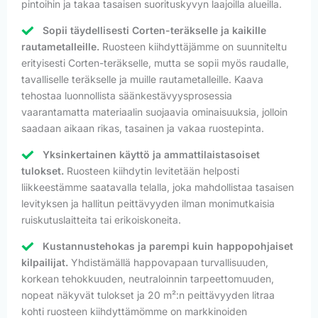
pintoihin ja takaa tasaisen suorituskyvyn laajoilla alueilla.
Sopii täydellisesti Corten-teräkselle ja kaikille
rautametalleille.
Ruosteen kiihdyttäjämme on suunniteltu
erityisesti Corten-teräkselle, mutta se sopii myös raudalle,
tavalliselle teräkselle ja muille rautametalleille. Kaava
tehostaa luonnollista säänkestävyysprosessia
vaarantamatta materiaalin suojaavia ominaisuuksia, jolloin
saadaan aikaan rikas, tasainen ja vakaa ruostepinta.
Yksinkertainen käyttö ja ammattilaistasoiset
tulokset.
Ruosteen kiihdytin levitetään helposti
liikkeestämme saatavalla telalla, joka mahdollistaa tasaisen
levityksen ja hallitun peittävyyden ilman monimutkaisia
ruiskutuslaitteita tai erikoiskoneita.
Kustannustehokas ja parempi kuin happopohjaiset
kilpailijat.
Yhdistämällä happovapaan turvallisuuden,
korkean tehokkuuden, neutraloinnin tarpeettomuuden,
nopeat näkyvät tulokset ja 20 m²:n peittävyyden litraa
kohti ruosteen kiihdyttämömme on markkinoiden