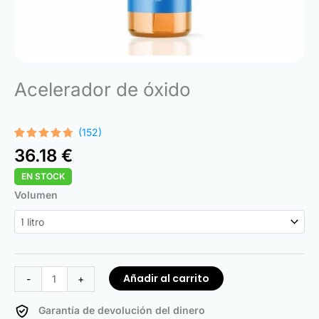
Acelerador de óxido
(152)
Valorado
152
36.18
€
con
4.68
de 5 en
EN STOCK
base a
valoraciones
Rust
Volumen
de
clientes
Accelerator
cantidad
Añadir al carrito
-
+
Garantía de devolución del dinero