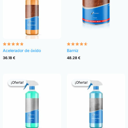
Valorado
Valorado
Acelerador de óxido
Barniz
con
con
4.68
4.54
36.18
€
48.28
€
de 5
de 5
¡Oferta!
¡Oferta!
¡Oferta!
¡Oferta!