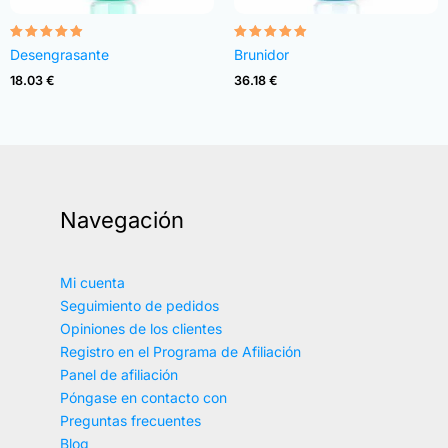
Valorado
Valorado
Desengrasante
Brunidor
con
con
4.82
4.83
18.03
€
36.18
€
de 5
de 5
Navegación
Mi cuenta
Seguimiento de pedidos
Opiniones de los clientes
Registro en el Programa de Afiliación
Panel de afiliación
Póngase en contacto con
Preguntas frecuentes
Blog