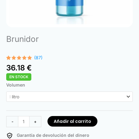
Brunidor
(87)
Valorado
87
36.18
€
con
4.83
de 5 en
EN STOCK
base a
valoraciones
Antiquing
Volumen
de
clientes
Fluid
cantidad
Añadir al carrito
-
+
Garantía de devolución del dinero