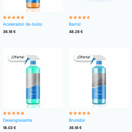
Valorado
Valorado
Acelerador de óxido
Barniz
con
con
4.68
4.54
36.18
€
48.28
€
de 5
de 5
¡Oferta!
¡Oferta!
¡Oferta!
¡Oferta!
Valorado
Valorado
Desengrasante
Brunidor
con
con
4.82
4.83
18.03
€
36.18
€
de 5
de 5