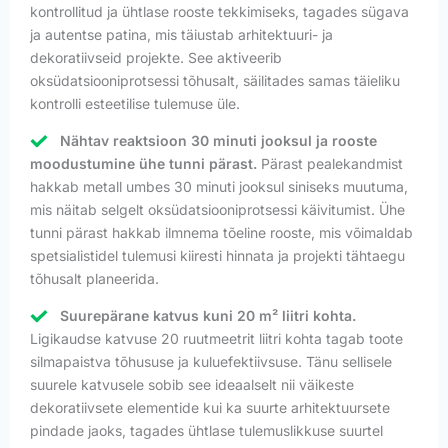
kontrollitud ja ühtlase rooste tekkimiseks, tagades sügava
ja autentse patina, mis täiustab arhitektuuri- ja
dekoratiivseid projekte. See aktiveerib
oksüdatsiooniprotsessi tõhusalt, säilitades samas täieliku
kontrolli esteetilise tulemuse üle.
Nähtav reaktsioon 30 minuti jooksul ja rooste
moodustumine ühe tunni pärast.
Pärast pealekandmist
hakkab metall umbes 30 minuti jooksul siniseks muutuma,
mis näitab selgelt oksüdatsiooniprotsessi käivitumist. Ühe
tunni pärast hakkab ilmnema tõeline rooste, mis võimaldab
spetsialistidel tulemusi kiiresti hinnata ja projekti tähtaegu
tõhusalt planeerida.
Suurepärane katvus kuni 20 m² liitri kohta.
Ligikaudse katvuse 20 ruutmeetrit liitri kohta tagab toote
silmapaistva tõhususe ja kuluefektiivsuse. Tänu sellisele
suurele katvusele sobib see ideaalselt nii väikeste
dekoratiivsete elementide kui ka suurte arhitektuursete
pindade jaoks, tagades ühtlase tulemuslikkuse suurtel