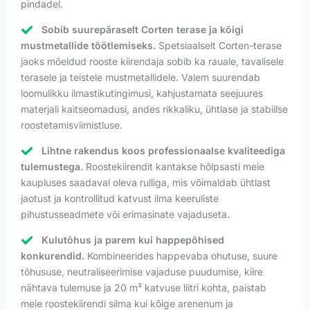
pindadel.
Sobib suurepäraselt Corten terase ja kõigi
mustmetallide töötlemiseks.
Spetsiaalselt Corten-terase
jaoks mõeldud rooste kiirendaja sobib ka rauale, tavalisele
terasele ja teistele mustmetallidele. Valem suurendab
loomulikku ilmastikutingimusi, kahjustamata seejuures
materjali kaitseomadusi, andes rikkaliku, ühtlase ja stabiilse
roostetamisviimistluse.
Lihtne rakendus koos professionaalse kvaliteediga
tulemustega.
Roostekiirendit kantakse hõlpsasti meie
kaupluses saadaval oleva rulliga, mis võimaldab ühtlast
jaotust ja kontrollitud katvust ilma keeruliste
pihustusseadmete või erimasinate vajaduseta.
Kulutõhus ja parem kui happepõhised
konkurendid.
Kombineerides happevaba ohutuse, suure
tõhususe, neutraliseerimise vajaduse puudumise, kiire
nähtava tulemuse ja 20 m² katvuse liitri kohta, paistab
meie roostekiirendi silma kui kõige arenenum ja