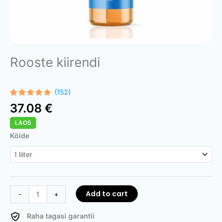
Rooste kiirendi
(152)
Rated
152
37.08
€
4.68
out
of 5
LAOS
based on
customer
Rust
Köide
ratings
Accelerator
quantity
Add to cart
-
+
Raha tagasi garantii