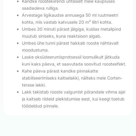
Kandke roostekiirendi ühtlaselt meie kaupluses
saadaoleva rulliga.
Arvestage ligikaudse annusega 50 ml ruutmeetri
kohta, mis vastab katvusele 20 m² liitri kohta.
Umbes 30 minuti pärast jälgige, kuidas metallpind
muutub siniseks, kuna reaktsioon algab.
Umbes ühe tunni pärast hakkab rooste nähtavalt
moodustuma.
Laske oksüdeerumisprotsessil loomulikult jätkuda
kuni kaks päeva, et saavutada soovitud roosteefekt.
Kahe päeva pärast kandke pinnakatte
stabiliseerimiseks kaitselakki, näiteks meie Corten-
terase lakki.
Lakk takistab rooste valgumist põrandale vihma ajal
ja kaitseb riideid plekistumise eest, kui keegi toetub
töödeldud pinnale.