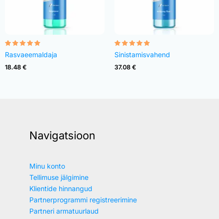
Rated
Rated
Rasvaeemaldaja
Sinistamisvahend
4.82
4.83
out of 5
out of 5
18.48
€
37.08
€
Navigatsioon
Minu konto
Tellimuse jälgimine
Klientide hinnangud
Partnerprogrammi registreerimine
Partneri armatuurlaud