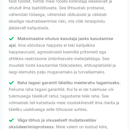
teist toodet, toimib meie rooste kiirendaja iseseisvalt ja
ohutult ilma lisatöötluseta. See lihtsustab protsessi,
vähendab tööaega, vähendab üldkulusid ja välistab
ebaõige neutraliseerimise riski, mis võib teraspindu
jäädavalt kahjustada.
Maksimaalne ohutus kasutaja jaoks kasutamise
ajal.
Ilma söövitava happeta ei teki kahjulikke
happeaurusid, agressiivseid keemilisi pritsmeid ega
ohtlikke reaktsioone ümbritsevate materjalidega. See
muudab toote kasutamise töökodades, ehitusplatsidel ja
isegi elamutes palju mugavamaks ja turvalisemaks.
Raha tagasi garantii täieliku meelerahu tagamiseks.
Pakume raha tagasi garantiid. Kui te ei ole tulemuse või
tulemusega täielikult rahul, tagastame teile raha. See
võimaldab teil katsetada meie roostekiirendit ilma riskita ja
täieliku usaldusega selle tõhususe suhtes.
Väga tõhus ja visuaalselt muljetavaldav
oksüdeerimisprotsess.
Meie valem on loodud kiire,