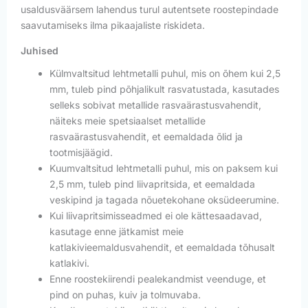
usaldusväärsem lahendus turul autentsete roostepindade
saavutamiseks ilma pikaajaliste riskideta.
Juhised
Külmvaltsitud lehtmetalli puhul, mis on õhem kui 2,5
mm, tuleb pind põhjalikult rasvatustada, kasutades
selleks sobivat metallide rasvaärastusvahendit,
näiteks meie spetsiaalset metallide
rasvaärastusvahendit, et eemaldada õlid ja
tootmisjäägid.
Kuumvaltsitud lehtmetalli puhul, mis on paksem kui
2,5 mm, tuleb pind liivapritsida, et eemaldada
veskipind ja tagada nõuetekohane oksüdeerumine.
Kui liivapritsimisseadmed ei ole kättesaadavad,
kasutage enne jätkamist meie
katlakivieemaldusvahendit, et eemaldada tõhusalt
katlakivi.
Enne roostekiirendi pealekandmist veenduge, et
pind on puhas, kuiv ja tolmuvaba.