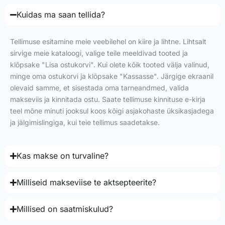
Kuidas ma saan tellida?
Tellimuse esitamine meie veebilehel on kiire ja lihtne. Lihtsalt
sirvige meie kataloogi, valige teile meeldivad tooted ja
klõpsake "Lisa ostukorvi". Kui olete kõik tooted välja valinud,
minge oma ostukorvi ja klõpsake "Kassasse". Järgige ekraanil
olevaid samme, et sisestada oma tarneandmed, valida
makseviis ja kinnitada ostu. Saate tellimuse kinnituse e-kirja
teel mõne minuti jooksul koos kõigi asjakohaste üksikasjadega
ja jälgimislingiga, kui teie tellimus saadetakse.
Kas makse on turvaline?
Milliseid makseviise te aktsepteerite?
Millised on saatmiskulud?