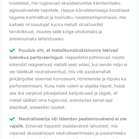
toodetest, mis tuginevad oksüdeerumise käivitamiseks
agressiivsetele hapetele. Happe kõrvaldamisega koostisest
tagame kontrollitud ja loomuliku roostetamisprotsessi, mis
kaitseb nii kasutajat kui ka metalli struktuurilist
terviklikkust, muutes selle kõige ohutumaks ja
arenenumaks lahenduseks.
Puudub oht, et metallkonstruktsioonis tekivad
tulevikus perforeeringud.
Happelistel põhinevad rooste
kiirendid reageerivad metalli sees edasi, kui nende mõju ei
ole täielikult neutraliseeritud, mis viib paratamatult
järkjärgulise sisemise korrosiooni, hõrenemise ja lõpuks ka
perforeerimiseni. Kuna meie valem ei sisalda hapet, hoiab
see ära varjatud pikaajalised kahjustused ja tagab, et
metall säilitab oma tugevuse, arendades samal ajal
stabiilset, esteetilist roostet.
Neutraliseerija või täiendav peatamisvahend ei ole
vajalik.
Erinevalt happeid sisaldavatest lahustest, mis
vajavad oksüdatsiooni neutraliseerimiseks ja peatamiseks