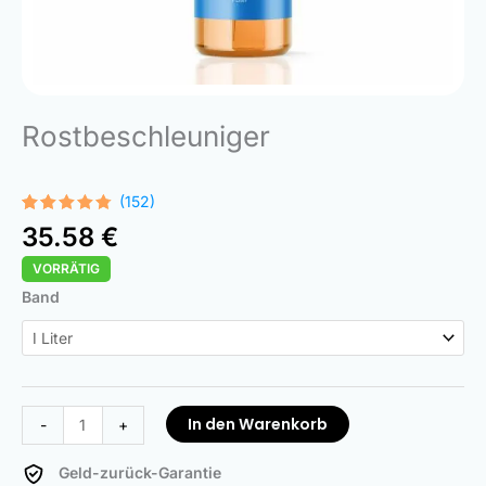
Rostbeschleuniger
(152)
Bewertet
152
35.58
€
mit
4.68
von 5,
VORRÄTIG
basierend
auf
Rust
Band
Kundenbewertungen
Accelerator
Menge
In den Warenkorb
-
+
Geld-zurück-Garantie