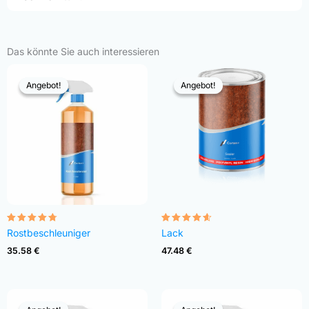
Das könnte Sie auch interessieren
Angebot!
Angebot!
Angebot!
Angebot!
Bewertet
Bewertet
Rostbeschleuniger
Lack
mit
mit
4.68
4.54
35.58
€
47.48
€
von 5
von 5