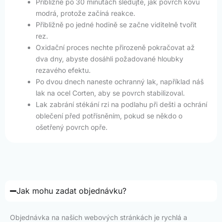
Přibližně po 30 minutách sledujte, jak povrch kovu
modrá, protože začíná reakce.
Přibližně po jedné hodině se začne viditelně tvořit
rez.
Oxidační proces nechte přirozeně pokračovat až
dva dny, abyste dosáhli požadované hloubky
rezavého efektu.
Po dvou dnech naneste ochranný lak, například náš
lak na ocel Corten, aby se povrch stabilizoval.
Lak zabrání stékání rzi na podlahu při dešti a ochrání
oblečení před potřísněním, pokud se někdo o
ošetřený povrch opře.
Jak mohu zadat objednávku?
Objednávka na našich webových stránkách je rychlá a