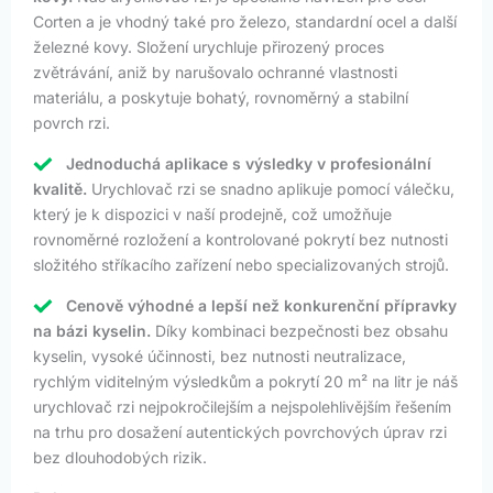
Corten a je vhodný také pro železo, standardní ocel a další
železné kovy. Složení urychluje přirozený proces
zvětrávání, aniž by narušovalo ochranné vlastnosti
materiálu, a poskytuje bohatý, rovnoměrný a stabilní
povrch rzi.
Jednoduchá aplikace s výsledky v profesionální
kvalitě.
Urychlovač rzi se snadno aplikuje pomocí válečku,
který je k dispozici v naší prodejně, což umožňuje
rovnoměrné rozložení a kontrolované pokrytí bez nutnosti
složitého stříkacího zařízení nebo specializovaných strojů.
Cenově výhodné a lepší než konkurenční přípravky
na bázi kyselin.
Díky kombinaci bezpečnosti bez obsahu
kyselin, vysoké účinnosti, bez nutnosti neutralizace,
rychlým viditelným výsledkům a pokrytí 20 m² na litr je náš
urychlovač rzi nejpokročilejším a nejspolehlivějším řešením
na trhu pro dosažení autentických povrchových úprav rzi
bez dlouhodobých rizik.