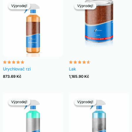
Výprodej!
Výprodej!
Výprodej!
Výprodej!
Hodnocení
Hodnocení
Urychlovač rzi
Lak
4.68
4.54
z 5
z 5
873.69
Kč
1,165.90
Kč
Výprodej!
Výprodej!
Výprodej!
Výprodej!