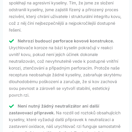
spoléhají na agresivní kyseliny. Tím, že jsme ze složení
odstranili kyseliny, jsme zajistili řízený a přirozený proces
rezivění, který chrání uživatele i strukturální integritu kovu,
což z něj činí nejbezpečnější a nejpokročilejší dostupné
řešení.
Nehrozí budoucí perforace kovové konstrukce.
Urychlovače koroze na bázi kyselin pokračují v reakci
uvnitř kovu, pokud není jejich účinek dokonale
neutralizován, což nevyhnutelně vede k postupné vnitřní
korozi, ztenčování a případným perforacím. Protože naše
receptura neobsahuje žádné kyseliny, zabraňuje skrytému
dlouhodobému poškození a zaručuje, že si kov zachová
svou pevnost a zároveň se vytvoří stabilní, estetický
povrch rzi.
Není nutný žádný neutralizátor ani další
zastavovací přípravek.
Na rozdíl od roztoků obsahujících
kyseliny, které vyžadují další přípravek k neutralizaci a
zastavení oxidace, náš urychlovač rzi funguje samostatně