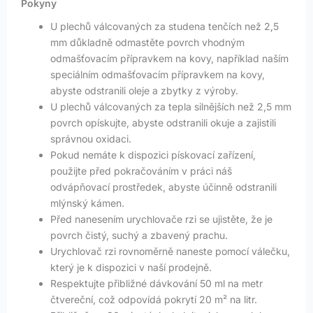
Pokyny
U plechů válcovaných za studena tenčích než 2,5
mm důkladně odmastěte povrch vhodným
odmašťovacím přípravkem na kovy, například naším
speciálním odmašťovacím přípravkem na kovy,
abyste odstranili oleje a zbytky z výroby.
U plechů válcovaných za tepla silnějších než 2,5 mm
povrch opískujte, abyste odstranili okuje a zajistili
správnou oxidaci.
Pokud nemáte k dispozici pískovací zařízení,
použijte před pokračováním v práci náš
odvápňovací prostředek, abyste účinně odstranili
mlýnský kámen.
Před nanesením urychlovače rzi se ujistěte, že je
povrch čistý, suchý a zbavený prachu.
Urychlovač rzi rovnoměrně naneste pomocí válečku,
který je k dispozici v naší prodejně.
Respektujte přibližné dávkování 50 ml na metr
čtvereční, což odpovídá pokrytí 20 m² na litr.