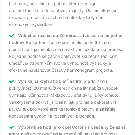
hlubokou, autentickou patinu, která zlepšuje
architektonické a dekorativní projekty. Účinně aktivuje
oxidační proces při zachování plné kontroly nad
estetickým výsledkem.
Viditelná reakce do 30 minut a tvorba rzi po jedné
hodině.
Po aplikaci začne kov přibližně do 30 minut
modrat, což jasně ukazuje na aktivaci oxidačního procesu.
Po jedné hodině se začne objevovat skutečná rez, což
umožňuje odborníkům rychle vyhodnotit výsledky a
efektivně naplánovat časový harmonogram projektu.
Vynikající krytí až 20 m² na litr.
S přibližnou
pokryvností 20 metrů čtverečních na litr nabízí výrobek
vynikající účinnost a nákladovou efektivitu. Díky tomuto
velkorysému pokrytí je ideální jak pro malé dekorativní
prvky, tak pro velké architektonické plochy a zajišťuje
konzistentní výkon na rozsáhlých plochách.
Výborně se hodí pro ocel Corten a všechny železné
kovy.
Náš urychlovač rzi je speciálně navržen pro ocel