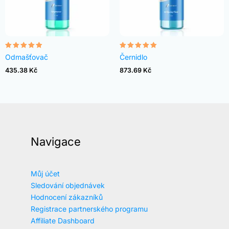
Hodnocení
Hodnocení
Odmašťovač
Černidlo
4.82
4.83
z 5
z 5
435.38
Kč
873.69
Kč
Navigace
Můj účet
Sledování objednávek
Hodnocení zákazníků
Registrace partnerského programu
Affiliate Dashboard