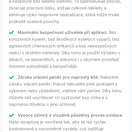
a bezpečně bez dalšího ošetření. To zjednodušuje proces,
zkracuje pracovní dobu, snižuje celkové náklady a
eliminuje riziko nesprávné neutralizace, která může trvale
poškodit ocelové povrchy.
Maximální bezpečnost uživatele při aplikaci.
Bez
korozivních kyselin, bez škodlivých kyselých výparů, bez
agresivních chemických stříkanců a bez nebezpečných
reakcí s okolními materiály. Díky tomu je použití výrobku v
dílnách, na staveništích, a dokonce i v obytném prostředí
mnohem pohodlnější a bezpečnější.
Záruka vrácení peněz pro naprostý klid.
Nabízíme
záruku vrácení peněz. Pokud nebudete plně spokojeni s
výkonem nebo výsledkem, vrátíme vám peníze. Díky tomu
můžete náš urychlovač rzi vyzkoušet bez rizika a s
naprostou důvěrou v jeho účinnost.
Vysoce účinný a vizuálně působivý proces oxidace.
Naše receptura je navržena tak, aby se rez rychle,
kontrolovaně a rovnoměrně vyvíjela, což zajišťuje