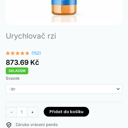
Urychlovač rzi
(152)
Hodnoceno
152
873.69
Kč
4.68
z 5
na základě
SKLADEM
hodnocení
zákazníků
Rust
Svazek
Accelerator
množství
Přidat do košíku
-
+
Záruka vrácení peněz