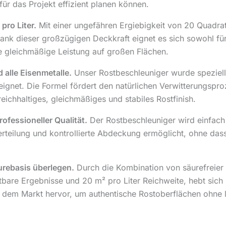
für das Projekt effizient planen können.
pro Liter.
Mit einer ungefähren Ergiebigkeit von 20 Quadrat
ank dieser großzügigen Deckkraft eignet es sich sowohl für
ne gleichmäßige Leistung auf großen Flächen.
 alle Eisenmetalle.
Unser Rostbeschleuniger wurde speziell f
eignet. Die Formel fördert den natürlichen Verwitterungspr
reichhaltiges, gleichmäßiges und stabiles Rostfinish.
fessioneller Qualität.
Der Rostbeschleuniger wird einfach 
 Verteilung und kontrollierte Abdeckung ermöglicht, ohne d
urebasis überlegen.
Durch die Kombination von säurefreier Si
htbare Ergebnisse und 20 m² pro Liter Reichweite, hebt sich
f dem Markt hervor, um authentische Rostoberflächen ohne la