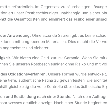
ittel erforderlich.
Im Gegensatz zu säurehaltigen Lösungen,
tioniert unser Rostbeschleuniger unabhängig und sicher oh
enkt die Gesamtkosten und eliminiert das Risiko einer unsa
i der Anwendung.
Ohne ätzende Säuren gibt es keine schäd
aktionen mit umgebenden Materialien. Dies macht die Verwe
h angenehmer und sicherer.
igkeit.
Wir bieten eine Geld-zurück-Garantie. Wenn Sie mit 
können Sie unseren Rostbeschleuniger ohne Risiko und mit vo
des Oxidationsverfahren.
Unsere Formel wurde entwickelt, 
ine tiefe, authentische Patina zu gewährleisten, die archite
hält gleichzeitig die volle Kontrolle über das ästhetische Er
ten und Rostbildung nach einer Stunde.
Nach dem Auftragen
nsprozesses deutlich anzeigt. Nach einer Stunde beginnt ec