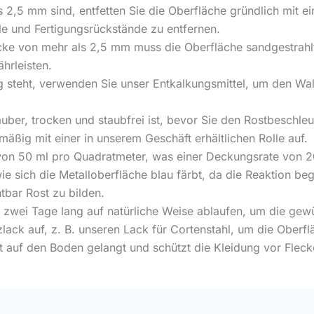
 2,5 mm sind, entfetten Sie die Oberfläche gründlich mit ei
le und Fertigungsrückstände zu entfernen.
cke von mehr als 2,5 mm muss die Oberfläche sandgestrah
hrleisten.
g steht, verwenden Sie unser Entkalkungsmittel, um den Wa
auber, trocken und staubfrei ist, bevor Sie den Rostbeschleu
äßig mit einer in unserem Geschäft erhältlichen Rolle auf.
on 50 ml pro Quadratmeter, was einer Deckungsrate von 20 
 sich die Metalloberfläche blau färbt, da die Reaktion beg
tbar Rost zu bilden.
 zwei Tage lang auf natürliche Weise ablaufen, um die gewü
ack auf, z. B. unseren Lack für Cortenstahl, um die Oberflä
t auf den Boden gelangt und schützt die Kleidung vor Flec