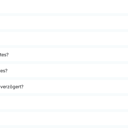
tes?
tes?
 verzögert?