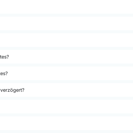
tes?
tes?
 verzögert?