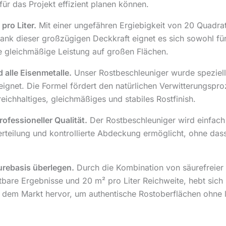
für das Projekt effizient planen können.
pro Liter.
Mit einer ungefähren Ergiebigkeit von 20 Quadrat
ank dieser großzügigen Deckkraft eignet es sich sowohl für
ne gleichmäßige Leistung auf großen Flächen.
 alle Eisenmetalle.
Unser Rostbeschleuniger wurde speziell f
eignet. Die Formel fördert den natürlichen Verwitterungspr
reichhaltiges, gleichmäßiges und stabiles Rostfinish.
fessioneller Qualität.
Der Rostbeschleuniger wird einfach 
 Verteilung und kontrollierte Abdeckung ermöglicht, ohne d
urebasis überlegen.
Durch die Kombination von säurefreier Si
htbare Ergebnisse und 20 m² pro Liter Reichweite, hebt sich
f dem Markt hervor, um authentische Rostoberflächen ohne la