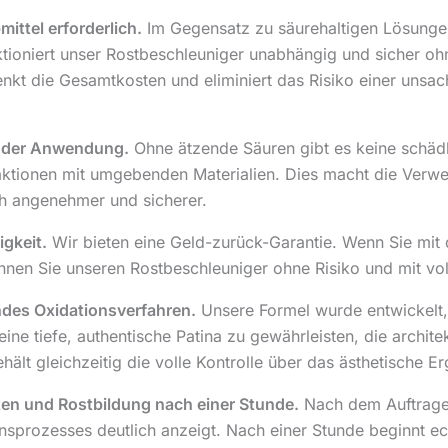
ittel erforderlich.
Im Gegensatz zu säurehaltigen Lösungen,
tioniert unser Rostbeschleuniger unabhängig und sicher oh
enkt die Gesamtkosten und eliminiert das Risiko einer unsa
i der Anwendung.
Ohne ätzende Säuren gibt es keine schäd
aktionen mit umgebenden Materialien. Dies macht die Verwe
h angenehmer und sicherer.
igkeit.
Wir bieten eine Geld-zurück-Garantie. Wenn Sie mit 
können Sie unseren Rostbeschleuniger ohne Risiko und mit vo
des Oxidationsverfahren.
Unsere Formel wurde entwickelt, 
ine tiefe, authentische Patina zu gewährleisten, die archite
hält gleichzeitig die volle Kontrolle über das ästhetische Er
ten und Rostbildung nach einer Stunde.
Nach dem Auftragen
nsprozesses deutlich anzeigt. Nach einer Stunde beginnt ec