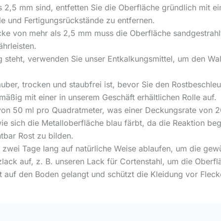
 2,5 mm sind, entfetten Sie die Oberfläche gründlich mit ei
le und Fertigungsrückstände zu entfernen.
cke von mehr als 2,5 mm muss die Oberfläche sandgestrah
hrleisten.
g steht, verwenden Sie unser Entkalkungsmittel, um den Wa
auber, trocken und staubfrei ist, bevor Sie den Rostbeschleu
äßig mit einer in unserem Geschäft erhältlichen Rolle auf.
on 50 ml pro Quadratmeter, was einer Deckungsrate von 20 
 sich die Metalloberfläche blau färbt, da die Reaktion beg
tbar Rost zu bilden.
 zwei Tage lang auf natürliche Weise ablaufen, um die gewü
ack auf, z. B. unseren Lack für Cortenstahl, um die Oberflä
t auf den Boden gelangt und schützt die Kleidung vor Flec